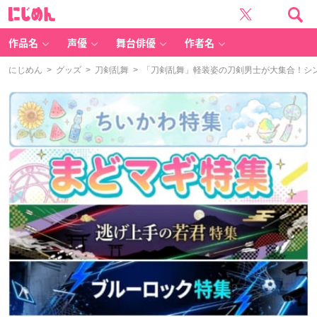
に
じ
め
ん
作品名
声優
舞台俳優
作者名
にじめん
>
グッズ
>
刀剣乱舞
> 「刀剣乱舞」軽装姿の刀剣男士が大集合！シ