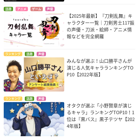
話題
アニメ
ゲーム
声優
【2025年最新】『刀剣乱舞』キ
ャラクター一覧｜刀剣男士117振
の声優・刀派・絵師・アニメ情
報などを完全網羅
ランキング
話題
声優
みんなが選ぶ！山口勝平さんが
演じる人気キャラランキングTO
P10【2022年版】
ランキング
話題
声優
オタクが選ぶ「小野賢章が演じ
るキャラ」ランキングTOP10！1
位は『黒バス』黒子テツヤ【202
4年版】