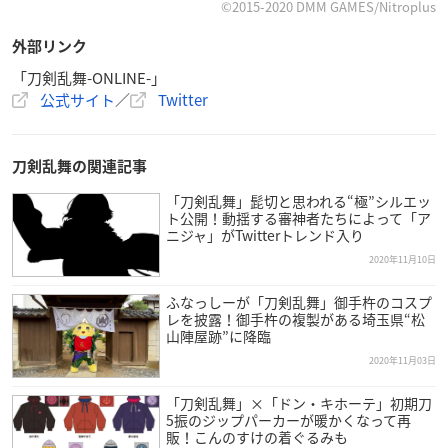
©2015-2020 DMM GAMES/Nitroplus
外部リンク
「刀剣乱舞-ONLINE-」
公式サイト
／
Twitter
刀剣乱舞の関連記事
「刀剣乱舞」髭切と思われる“極”シルエッ
ト公開！動揺する審神者たちによって「ア
ニジャ」がTwitterトレンド入り
2020年11月10日
ふなっしーが「刀剣乱舞」御手杵のコスプ
レを披露！御手杵の複製がある埼玉県“松
山陣屋跡”に降臨
2020年11月03日
「刀剣乱舞」×「ドン・キホーテ」初期刀
5振のジップパーカーが暖かくなって再
販！こんのすけの着ぐるみも