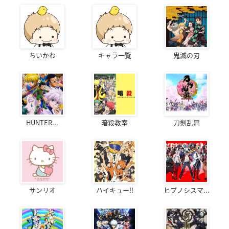
ちいかわ
キャラ一覧
鬼滅の刃
HUNTER...
暗殺教室
刀剣乱舞
サンリオ
ハイキュー!!
ヒプノシスマ...