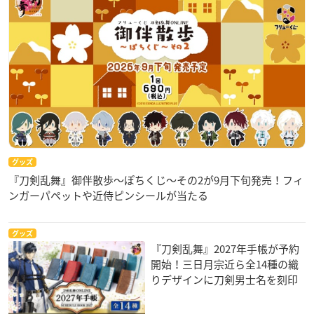
グッズ
『刀剣乱舞』御伴散歩～ぽちくじ～その2が9月下旬発売！フィ
ンガーパペットや近侍ピンシールが当たる
グッズ
『刀剣乱舞』2027年手帳が予約
開始！三日月宗近ら全14種の織
りデザインに刀剣男士名を刻印