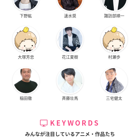
下野紘
速水奨
諏訪部順一
大塚芳忠
花江夏樹
村瀬歩
稲田徹
斉藤壮馬
三宅健太
KEYWORDS
みんなが注目しているアニメ・作品たち