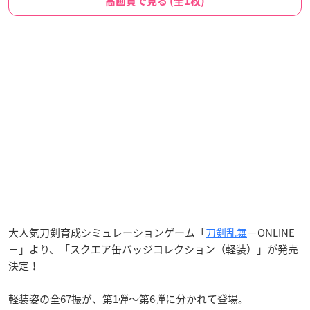
高画質で見る (全1枚)
大人気刀剣育成シミュレーションゲーム「
刀剣乱舞
−ONLINE
−」より、「スクエア缶バッジコレクション（軽装）」が発売
決定！
軽装姿の全67振が、第1弾〜第6弾に分かれて登場。