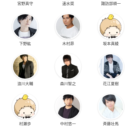
宮野真守
速水奨
諏訪部順一
下野紘
木村昴
坂本真綾
浪川大輔
森川智之
花江夏樹
村瀬歩
中村悠一
斉藤壮馬