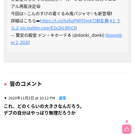
アル再販決定😆
今回は✨こんのすけの着ぐるみ風パジャマ✨も新登場❗️
詳細はこちら➡️
https://t.co/hz6qPWYj5m
#刀剣乱舞
#とう
らぶ
pic.twitter.com/E2x2kLWhCN
— 驚安の殿堂 ドン・キホーテ🐧 (@donki_donki)
Novemb
er 2, 2020
皆のコメント
2020年11月2日 at 10:12 PM
返信
これ、どのくらいの大きさなんだろう。
デブの自分はやっぱり無理だろうか
0