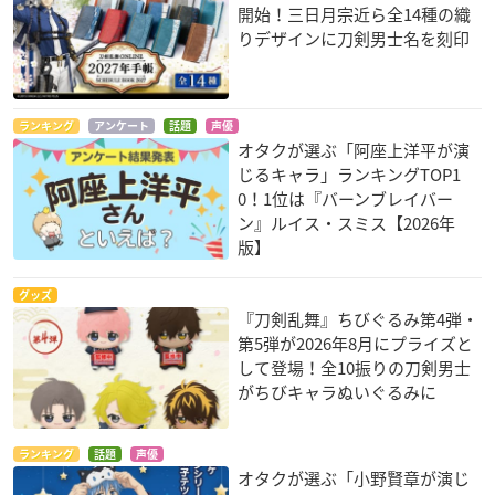
開始！三日月宗近ら全14種の織
りデザインに刀剣男士名を刻印
ランキング
アンケート
話題
声優
オタクが選ぶ「阿座上洋平が演
じるキャラ」ランキングTOP1
0！1位は『バーンブレイバー
ン』ルイス・スミス【2026年
版】
グッズ
『刀剣乱舞』ちびぐるみ第4弾・
第5弾が2026年8月にプライズと
して登場！全10振りの刀剣男士
がちびキャラぬいぐるみに
ランキング
話題
声優
オタクが選ぶ「小野賢章が演じ