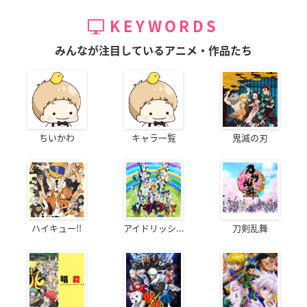
KEYWORDS
みんなが注目しているアニメ・作品たち
ちいかわ
キャラ一覧
鬼滅の刃
ハイキュー!!
アイドリッシ...
刀剣乱舞