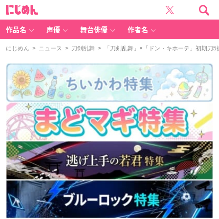
に
じ
め
ん
作品名
声優
舞台俳優
作者名
にじめん
>
ニュース
>
刀剣乱舞
> 「刀剣乱舞」×「ドン・キホーテ」初期刀