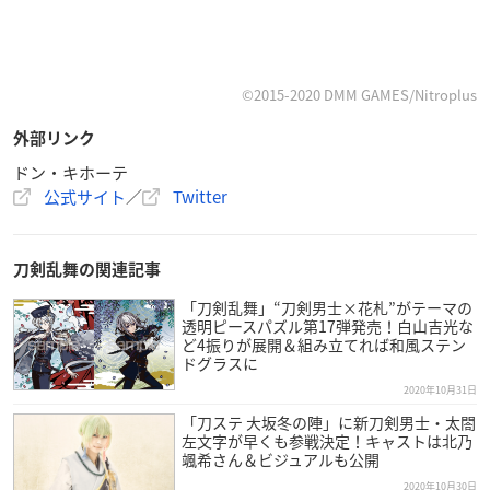
©2015-2020 DMM GAMES/Nitroplus
外部リンク
ドン・キホーテ
公式サイト
／
Twitter
刀剣乱舞の関連記事
「刀剣乱舞」“刀剣男士×花札”がテーマの
透明ピースパズル第17弾発売！白山吉光な
ど4振りが展開＆組み立てれば和風ステン
ドグラスに
2020年10月31日
「刀ステ 大坂冬の陣」に新刀剣男士・太閤
左文字が早くも参戦決定！キャストは北乃
颯希さん＆ビジュアルも公開
2020年10月30日