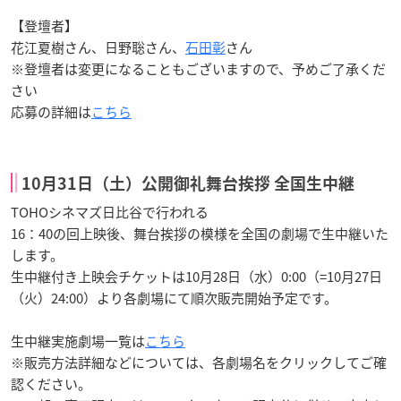
【登壇者】
花江夏樹さん、日野聡さん、
石田彰
さん
※登壇者は変更になることもございますので、予めご了承くだ
さい
応募の詳細は
こちら
10月31日（土）公開御礼舞台挨拶 全国生中継
TOHOシネマズ日比谷で行われる
16：40の回上映後、舞台挨拶の模様を全国の劇場で生中継いた
します。
生中継付き上映会チケットは10月28日（水）0:00（=10月27日
（火）24:00）より各劇場にて順次販売開始予定です。
生中継実施劇場一覧は
こちら
※販売方法詳細などについては、各劇場名をクリックしてご確
認ください。