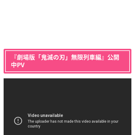
『劇場版「鬼滅の刃」無限列車編』公開
中PV