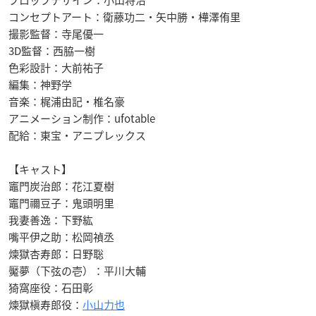
プロップデザイン：小山将治
コンセプトアート：衛藤功二・矢中勝・樺澤侑里
撮影監督：寺尾優一
3D監督：西脇一樹
色彩設計：大前祐子
編集：神野学
音楽：梶浦由記・椎名豪
アニメーション制作：ufotable
配給：東宝・アニプレックス
【キャスト】
竈門炭治郎：花江夏樹
竈門禰豆子：鬼頭明里
我妻善逸：下野紘
嘴平伊之助：松岡禎丞
煉獄杏寿郎：日野聡
魘夢（下弦の壱）：平川大輔
猗窩座役：石田彰
煉獄槇寿郎役：
小山力也