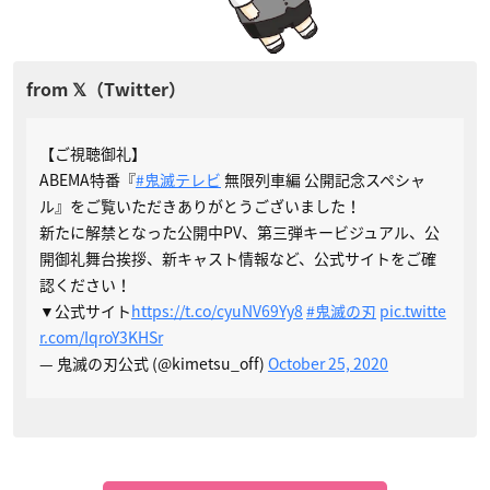
【ご視聴御礼】
ABEMA特番『
#鬼滅テレビ
無限列車編 公開記念スペシャ
ル』をご覧いただきありがとうございました！
新たに解禁となった公開中PV、第三弾キービジュアル、公
開御礼舞台挨拶、新キャスト情報など、公式サイトをご確
認ください！
▼公式サイト
https://t.co/cyuNV69Yy8
#鬼滅の刃
pic.twitte
r.com/IqroY3KHSr
— 鬼滅の刃公式 (@kimetsu_off)
October 25, 2020