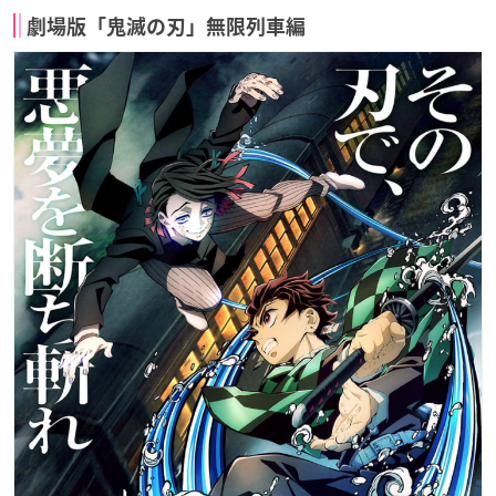
劇場版「鬼滅の刃」無限列車編