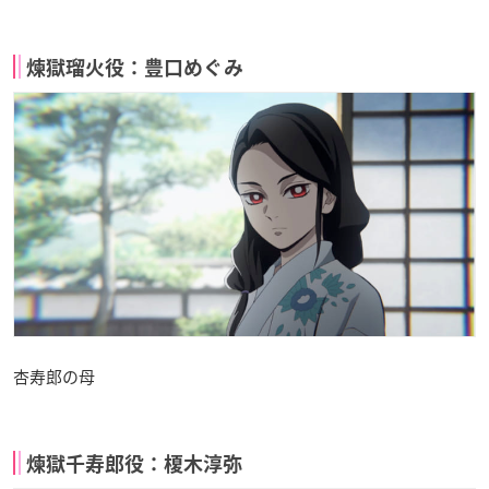
煉獄瑠火役：豊口めぐみ
杏寿郎の母
煉獄千寿郎役：榎木淳弥