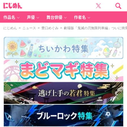
に
じ
め
ん
作品名
声優
舞台俳優
作者名
にじめん
>
ニュース
>
豊口めぐみ
> 劇場版「鬼滅の刃無限列車編」ついに猗窩