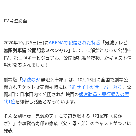
PV号泣必至
2020年10月25日(日)に
ABEMAで配信された特番
「
鬼滅テレビ
」にて、に解禁となった公開中
無限列車編 公開記念スペシャル
PV、第三弾キービジュアル、公開御礼舞台挨拶、新キャスト情
報が発表されました！
劇場版「
鬼滅の刃
無限列車編」は、10月16日に全国で劇場公
開されチケット販売開始時には
予約サイトがサーバー落ち
、公
開3日で日本国内で公開された映画の
観客動員・興行収入の歴
代1位
を獲得し話題となっています。
そんな劇場版「鬼滅の刃」にて初登場する「猗窩座（あか
ざ）」や煉獄杏寿郎の家族（父・母・弟）のキャストがついに
発表！