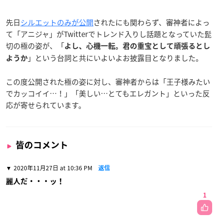
先日
シルエットのみが公開
されたにも関わらず、審神者によっ
て「アニジャ」がTwitterでトレンド入りし話題となっていた髭
切の極の姿が、「
よし、心機一転。君の重宝として頑張るとし
」という台詞と共にいよいよお披露目となりました。
ようか
この度公開された極の姿に対し、審神者からは「王子様みたい
でカッコイイ…！」「美しい…とてもエレガント」といった反
応が寄せられています。
皆のコメント
2020年11月27日 at 10:36 PM
返信
麗人だ・・・ッ！
1