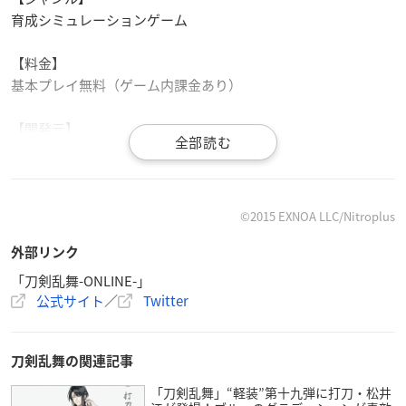
育成シミュレーションゲーム
【料金】
基本プレイ無料（ゲーム内課金あり）
【開発元】
DMM.com、ニトロプラス
【プラットフォーム】
iOS／Android、Adobe Flash Player
©2015 EXNOA LLC/Nitroplus
外部リンク
▼ダウンロード＆プレイはこちら
「刀剣乱舞-ONLINE-」
iOS
／
Android
／
ブラウザ版
公式サイト
／
Twitter
刀剣乱舞の関連記事
「刀剣乱舞」“軽装”第十九弾に打刀・松井