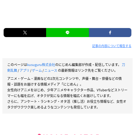
記事の内容について報告する
このページは
kusuguru株式会社
のにじめん編集部が作成・配信しています。
刀
剣乱舞
/
アプリ
/
ゲーム
/
ニュース
の最新情報はリンク先をご覧ください。
アニメ・ゲーム・漫画などの2次元コンテンツや、声優・舞台・俳優などの情
報・話題をお届けする情報メディア「にじめん」。
女性向けアニメをはじめ、少年アニメやキャラクター作品、VTuberなどストリー
マーにも幅を広げ、オタクが気になる情報を幅広くお届けしています。
さらに、アンケート・ランキング・オタ活（推し活）お役立ち情報など、女性オ
タクがワクワク楽しめるようなコンテンツも発信しています。