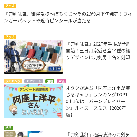
グッズ
『刀剣乱舞』御伴散歩～ぽちくじ～その2が9月下旬発売！フィ
ンガーパペットや近侍ピンシールが当たる
グッズ
『刀剣乱舞』2027年手帳が予約
開始！三日月宗近ら全14種の織
りデザインに刀剣男士名を刻印
ランキング
アンケート
話題
声優
オタクが選ぶ「阿座上洋平が演
じるキャラ」ランキングTOP1
0！1位は『バーンブレイバー
ン』ルイス・スミス【2026年
版】
話題
『刀剣乱舞』極実装済み刀剣男