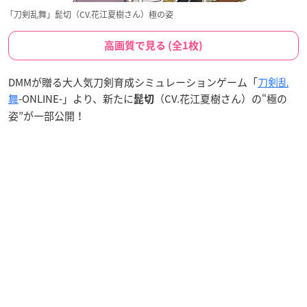
「刀剣乱舞」髭切（CV.花江夏樹さん）極の姿
高画質で見る (全1枚)
DMMが贈る大人気刀剣育成シミュレーションゲーム「
刀剣乱
舞
-ONLINE-」より、新たに
（CV.花江夏樹さん）の“極の
髭切
姿”が一部公開！