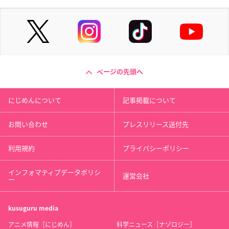
ページの先頭へ
にじめんについて
記事掲載について
お問い合わせ
プレスリリース送付先
利用規約
プライバシーポリシー
インフォマティブデータポリシ
運営会社
ー
kusuguru
media
アニメ情報［にじめん］
科学ニュース［ナゾロジー］