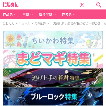
に
じ
め
ん
作品名
声優
舞台俳優
作者名
にじめん
>
ニュース
>
刀剣乱舞
> 「刀剣乱舞」髭切の“極の姿”が一部公開！