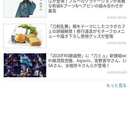
江が登場！ブルーのグラデーションが素敵
【極(きわめ)】
な和装&ブーツ&ヘアピンの組み合わせが
髭切(ひげきり)の極の姿を一部公開！
最高
「よし、心機一転。君の重宝として頑張るとしようか」(cv.
2020年11月25日
花江夏樹)
#刀剣乱舞
#とうらぶ
#極
#極の姿
pic.twitter.co
「刀剣乱舞」極をテーマにしたコラボカフ
ェの詳細解禁！修行道具がモチーフのメニ
m/qmZlm0PXjD
ューや描き下ろし使用グッズが登場
—
刀剣乱舞
-本丸通信-【公式】 (@tkrb_ht)
November 27, 2
2020年11月25日
020
「2020FNS歌謡祭」に「刀ミュ」新撰組wi
th蜂須賀虎徹、Aqours、宮野真守さん、Li
SAさん、水樹奈々さんらが登場！
2020年11月20日
もっと見る