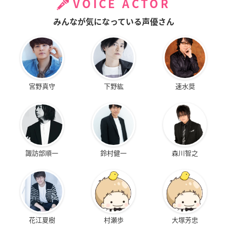
VOICE ACTOR
みんなが気になっている声優さん
宮野真守
下野紘
速水奨
諏訪部順一
鈴村健一
森川智之
花江夏樹
村瀬歩
大塚芳忠