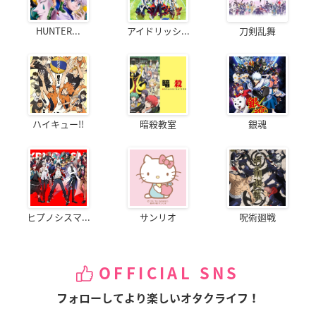
HUNTER...
アイドリッシ...
刀剣乱舞
ハイキュー!!
暗殺教室
銀魂
ヒプノシスマ...
サンリオ
呪術廻戦
OFFICIAL SNS
フォローしてより楽しいオタクライフ！