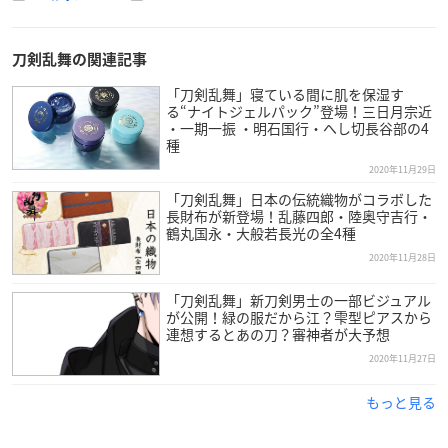
【チケット販売スケジュール】
公式ファンサイト プレミアム会員最速先行
刀剣乱舞の関連記事
2020年10月21日(水)12:00～10月26日(月)23:59
「刀剣乱舞」寝ている間に肌を保湿す
る“ナイトジェルパック”登場！三日月宗近
ミュージカル『
刀剣乱舞
』 ～MUSIC CLIPS 2015-2020～ Blu-ra
・一期一振 ・明石国行・へし切長谷部の4
y・DVD購入者限定先行
種
2020年10月27日(火)12:00～11月1日(日)23:59
2020年11月29日
「刀剣乱舞」日本の伝統織物がコラボした
ローソンチケット LEncore抽選先行＆プレリクエスト抽選先行
長財布が新登場！乱藤四郎・陸奥守吉行・
鶴丸国永・大般若長光の全4種
2020年11月15日(日)12:00～11月18日(水)23:59
2020年11月28日
プレリクエスト抽選先行エントリー受付期間
「刀剣乱舞」新刀剣男士の一部ビジュアル
2020年11月26日(木)12:00～11月29日(日)23:59
が公開！緑の服だから江？雫型ピアスから
連想するとあの刀？審神者が大予想
一般発売
2020年11月27日
2020年12月13日(日)AM10:00～（ローソンチケット）
もっと見る
【スタッフ】