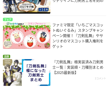
りデザインに刀剣男士名を刻印
今作では、複数の回替わり演出企画を用意しており、 毎回
異なる要素をお楽しみいただける趣向を盛り込んでいます。
どうぞお楽しみに！
#刀ミュ
https://t.co/yAUDPfINv5
pic.t
フェア
witter.com/tFvAzXqQwo
ファミマ限定「いちごマスコッ
— ミュージカル『刀剣乱舞』公式 (@musical_touken)
Nov
トぬいぐるみ」スタンプキャン
ember 30, 2020
ペーン開催！『刀剣乱舞』やサ
ンリオのマスコット購入権利を
ゲット
【五周年記念 壽 乱舞音曲祭】グッズラインナップを公開し
話題
ました！
#刀ミュ
https://t.co/6zNqK8J0N4
『刀剣乱舞』極実装済み刀剣男
士一覧｜実装順・刀種別まとめ
— ミュージカル『刀剣乱舞』公式 (@musical_touken)
Nov
【2025最新版】
ember 30, 2020
2コメント