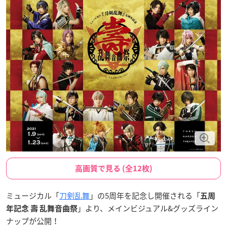
高画質で見る (全12枚)
ミュージカル「
刀剣乱舞
」の5周年を記念し開催される「
五周
」より、メインビジュアル&グッズライン
年記念 壽 乱舞音曲祭
ナップが公開！