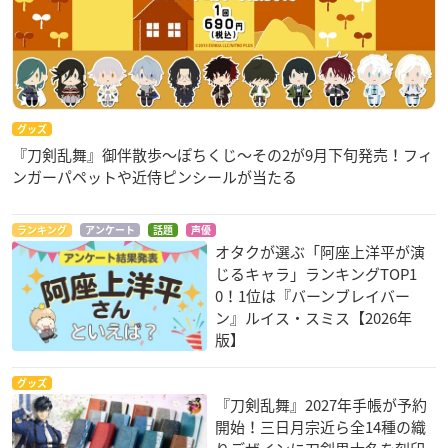
膝丸役：高野 洸(1月9日～17日の公演に出演)
陸奥守吉行役：田村 心
巴形薙刀役：丘山晴己
明石国行役：仲田博喜
鶴丸国永役：岡宮来夢
御手杵役：田中涼星
グッズ
『刀剣乱舞』御伴散歩～ぽちくじ～その2が9月下旬発売！フィ
篭手切江役：田村升吾
ンガーパペットや近侍ピンシールが当たる
桑名江役：福井巴也
松井江役：笹森裕貴
浦島虎徹役：糸川耀士郎
ランキング
アンケート
話題
声優
日向正宗役：石橋弘毅
オタクが選ぶ「阿座上洋平が演
じるキャラ」ランキングTOP1
豊前江役：立花裕大
0！1位は『バーンブレイバー
※敬称略
ン』ルイス・スミス【2026年
版】
グッズ
『刀剣乱舞』2027年手帳が予約
【情報解禁】ミュージカル『刀剣乱舞』 五周年記念 壽 乱舞
開始！三日月宗近ら全14種の織
音曲祭 メインビジュアルを公開いたしました！