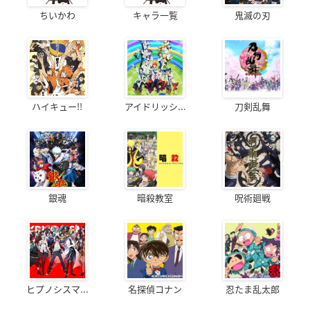
ちいかわ
キャラ一覧
鬼滅の刃
ハイキュー!!
アイドリッシ...
刀剣乱舞
銀魂
暗殺教室
呪術廻戦
ヒプノシスマ...
名探偵コナン
忍たま乱太郎