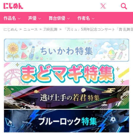
に
じ
め
ん
作品名
声優
舞台俳優
作者名
にじめん
>
ニュース
>
刀剣乱舞
> 「刀ミュ」5周年記念コンサート「壽 乱