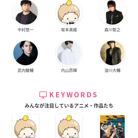
中村悠一
坂本真綾
森川智之
武内駿輔
内山昂輝
浪川大輔
KEYWORDS
みんなが注目しているアニメ・作品たち