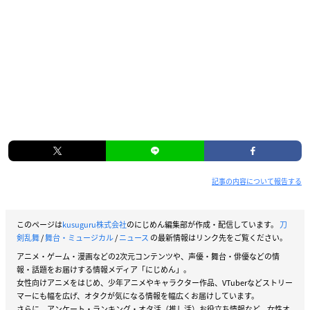
記事の内容について報告する
このページは
kusuguru株式会社
のにじめん編集部が作成・配信しています。
刀
剣乱舞
/
舞台・ミュージカル
/
ニュース
の最新情報はリンク先をご覧ください。
アニメ・ゲーム・漫画などの2次元コンテンツや、声優・舞台・俳優などの情
報・話題をお届けする情報メディア「にじめん」。
女性向けアニメをはじめ、少年アニメやキャラクター作品、VTuberなどストリー
マーにも幅を広げ、オタクが気になる情報を幅広くお届けしています。
さらに、アンケート・ランキング・オタ活（推し活）お役立ち情報など、女性オ