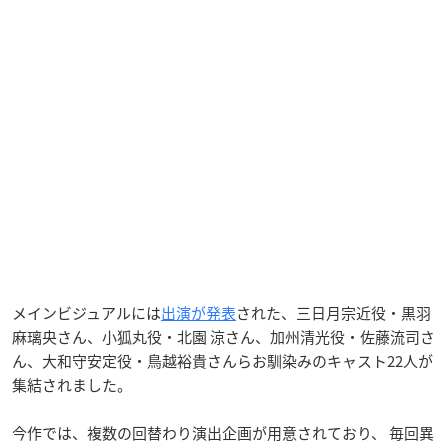
メインビジュアルには
出演が発表
された、三日月宗近役・黒羽
麻璃央さん、小狐丸役・北園 涼さん、加州清光役・佐藤流司さ
ん、大和守安定役・鳥越裕貴さんらお馴染みのキャスト22人が
集結されました。
今作では、複数の回替わり演出企画が用意されており、 毎回異