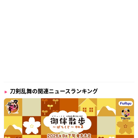
原案：「刀剣乱舞-ONLINE-」より (DMM GAMES/Nitroplus)
構成・演出：茅野イサム
脚本：伊藤栄之進
振付・ステージング：本山新之助
主催：ミュージカル『刀剣乱舞』製作委員会
（ネルケプランニング ニトロプラス DMM GAMES ユークリ
ッド・エージェンシー）
【出演者】
三日月宗近役：黒羽麻璃央
小狐丸役：北園 涼
加州清光役：佐藤流司
大和守安定役：鳥越裕貴
刀剣乱舞の関連ニュースランキング
和泉守兼定役：有澤樟太郎
蜂須賀虎徹役：高橋健介
長曽祢虎徹役：伊万里 有
千子村正役：太田基裕(1月19日～23日の公演に出演)
蜻蛉切役：spi
大倶利伽羅役：牧島 輝