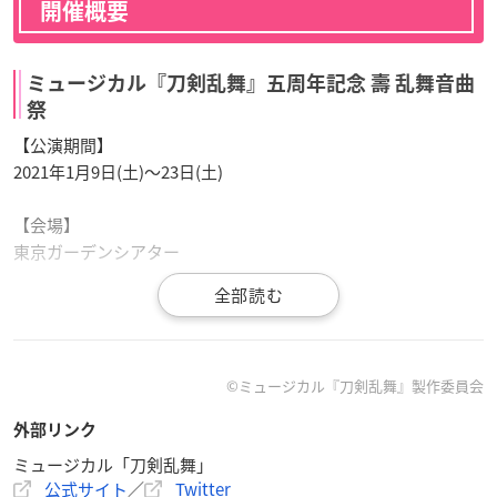
開催概要
ミュージカル『刀剣乱舞』五周年記念 壽 乱舞音曲
祭
【公演期間】
2021年1月9日(土)〜23日(土)
【会場】
東京ガーデンシアター
【チケット料金】
S席（アリーナ・第1バルコニー・第2バルコニー）：9,500円
注釈付S席（アリーナ・第1バルコニー・第2バルコニー）：9,5
00円
©ミュージカル『刀剣乱舞』製作委員会
注釈付A席（第3バルコニー）：7,500円
外部リンク
※A席（第3バルコニー）の販売はございません。
※注釈付とは舞台・映像・演出が見えづらいお席となります。
ミュージカル「刀剣乱舞」
公式サイト
／
Twitter