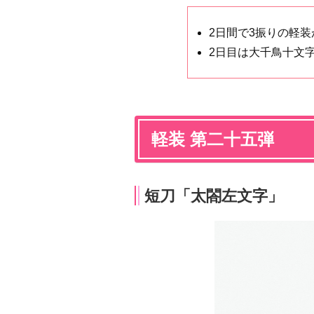
2日間で3振りの軽装
2日目は大千鳥十文
軽装 第二十五弾
短刀「太閤左文字」