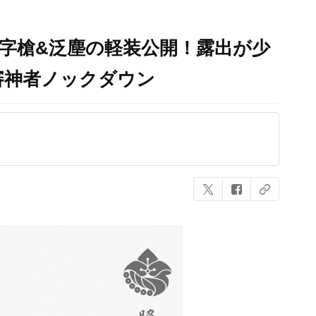
字槍&泛塵の軽装公開！露出が少
審神者ノックダウン