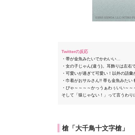
Twitterの反応
・帯が金魚みたいでかわいい…
・女の子じゃん(違う)。耳飾りは左
・可愛いが過ぎて可愛い！以外の語彙が
・巾着がおサルさん!! 帯も金魚みた
・ぴゃ～～～～かっうぁわぅいい～～
そして「猿じゃない！」って言うわり
槍「大千鳥十文字槍」