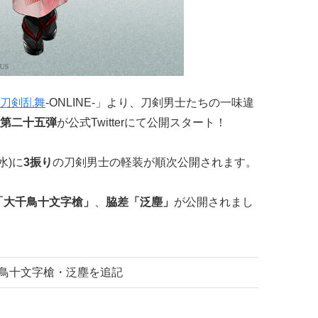
刀剣乱舞
-ONLINE-」より、刀剣男士たちの一味違
の第二十五弾
が公式Twitterにて公開スタート！
水)に
3振り
の刀剣男士の軽装が順次公開されます。
「大千鳥十文字槍」
、
脇差「泛塵」
が公開されまし
大千鳥十文字槍・泛塵を追記