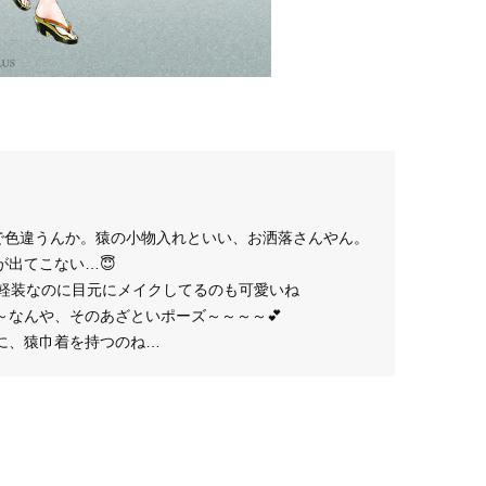
右で色違うんか。猿の小物入れといい、お洒落さんやん。
出てこない…😇
い 軽装なのに目元にメイクしてるのも可愛いね
～なんや、そのあざといポーズ～～～～💕
に、猿巾着を持つのね…