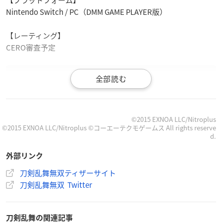
【プラットフォーム】
Nintendo Switch / PC（DMM GAME PLAYER版）
【レーティング】
CERO審査予定
【先行情報公開】
本作でサポート役として登場する「こんのすけ」の3Dモデ
©2015 EXNOA LLC/Nitroplus
©2015 EXNOA LLC/Nitroplus ©コーエーテクモゲームス All rights reserve
ルをTwitterのみで先行公開します。
d.
CVは山口勝平さんです。
https://t.co/QZJ0IEEZp3
#とうらぶ
#刀剣乱舞無双
pic.twitter.com/H0jApVYnju
外部リンク
—
刀剣乱舞
無双【公式】 (@touken_musou)
September 1
刀剣乱舞無双ティザーサイト
5, 2021
刀剣乱舞無双 Twitter
刀剣乱舞の関連記事