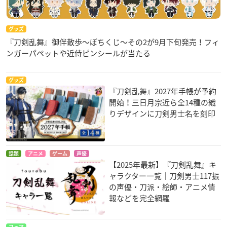
グッズ
『刀剣乱舞』御伴散歩～ぽちくじ～その2が9月下旬発売！フィ
ンガーパペットや近侍ピンシールが当たる
グッズ
『刀剣乱舞』2027年手帳が予約
開始！三日月宗近ら全14種の織
りデザインに刀剣男士名を刻印
話題
アニメ
ゲーム
声優
【2025年最新】『刀剣乱舞』キ
ャラクター一覧｜刀剣男士117振
の声優・刀派・絵師・アニメ情
報などを完全網羅
フェア