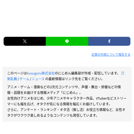
記事の内容について報告する
このページは
kusuguru株式会社
のにじめん編集部が作成・配信しています。
刀
剣乱舞
/
ゲーム
/
ニュース
の最新情報はリンク先をご覧ください。
アニメ・ゲーム・漫画などの2次元コンテンツや、声優・舞台・俳優などの情
報・話題をお届けする情報メディア「にじめん」。
女性向けアニメをはじめ、少年アニメやキャラクター作品、VTuberなどストリー
マーにも幅を広げ、オタクが気になる情報を幅広くお届けしています。
さらに、アンケート・ランキング・オタ活（推し活）お役立ち情報など、女性オ
タクがワクワク楽しめるようなコンテンツも発信しています。