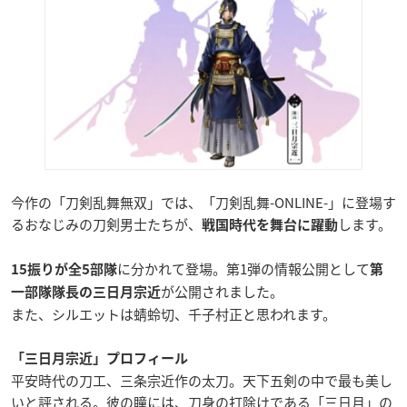
今作の「刀剣乱舞無双」では、「刀剣乱舞-ONLINE-」に登場す
るおなじみの刀剣男士たちが、
します。
戦国時代を舞台に躍動
に分かれて登場。第1弾の情報公開として
15振りが全5部隊
第
が公開されました。
一部隊隊長の三日月宗近
また、シルエットは蜻蛉切、千子村正と思われます。
「三日月宗近」プロフィール
平安時代の刀工、三条宗近作の太刀。天下五剣の中で最も美し
いと評される。彼の瞳には、刀身の打除けである「三日月」の