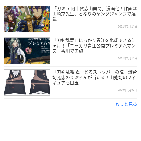
「刀ミュ 阿津賀志山異聞」漫画化！作画は
山崎京先生、となりのヤングジャンプで連
載
2021年9月14日
「刀剣乱舞」にっかり青江を堪能できる1
ヶ月！「ニッカリ青江公開プレミアムマン
ス」香川で実施
2021年9月14日
「刀剣乱舞 ぬーどるストッパーの陣」燭台
切光忠のえぷろんが当たる！山姥切のフィ
ギュアも目玉
2022年5月27日
もっと見る