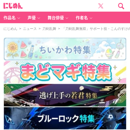
に
じ
め
ん
作品名
声優
舞台俳優
作者名
にじめん
>
ニュース
>
刀剣乱舞
> 「刀剣乱舞無双」サポート役・こんのすけの