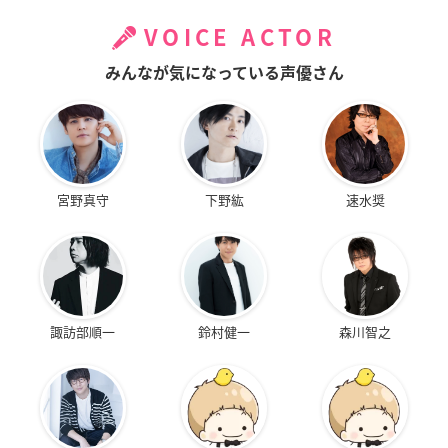
VOICE ACTOR
みんなが気になっている声優さん
宮野真守
下野紘
速水奨
諏訪部順一
鈴村健一
森川智之