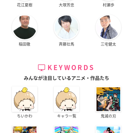
花江夏樹
大塚芳忠
村瀬歩
稲田徹
斉藤壮馬
三宅健太
KEYWORDS
みんなが注目しているアニメ・作品たち
ちいかわ
キャラ一覧
鬼滅の刃