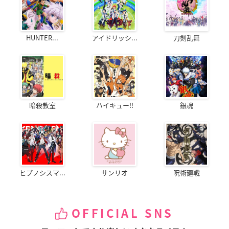
HUNTER...
アイドリッシ...
刀剣乱舞
暗殺教室
ハイキュー!!
銀魂
ヒプノシスマ...
サンリオ
呪術廻戦
OFFICIAL SNS