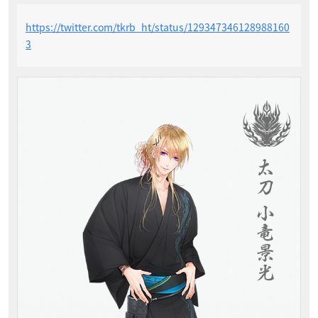
https://twitter.com/tkrb_ht/status/129347346128988160
3