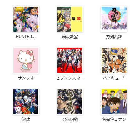
HUNTER...
暗殺教室
刀剣乱舞
サンリオ
ヒプノシスマ...
ハイキュー!!
銀魂
呪術廻戦
名探偵コナン