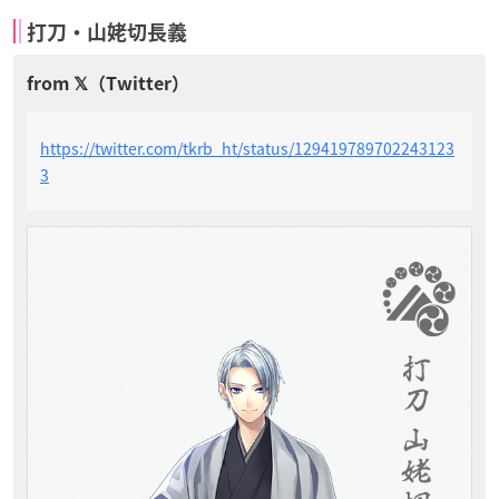
打刀・山姥切長義
https://twitter.com/tkrb_ht/status/129419789702243123
3