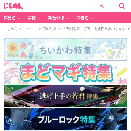
に
じ
め
ん
作品名
声優
舞台俳優
作者名
にじめん
>
ニュース
>
刀剣乱舞
> 『刀剣乱舞』打刀・山姥切長義のまさかの“