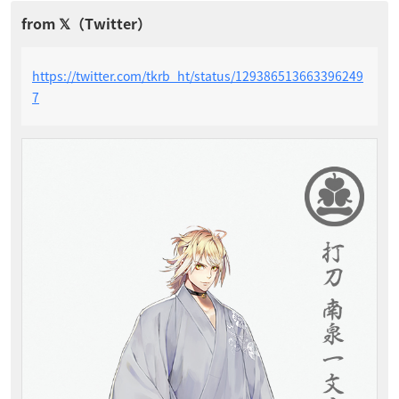
https://twitter.com/tkrb_ht/status/129386513663396249
7