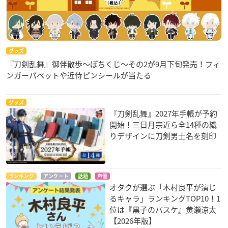
グッズ
『刀剣乱舞』御伴散歩～ぽちくじ～その2が9月下旬発売！フィ
ンガーパペットや近侍ピンシールが当たる
グッズ
『刀剣乱舞』2027年手帳が予約
開始！三日月宗近ら全14種の織
りデザインに刀剣男士名を刻印
ランキング
アンケート
話題
声優
オタクが選ぶ「木村良平が演じ
るキャラ」ランキングTOP10！1
位は『黒子のバスケ』黄瀬涼太
【2026年版】