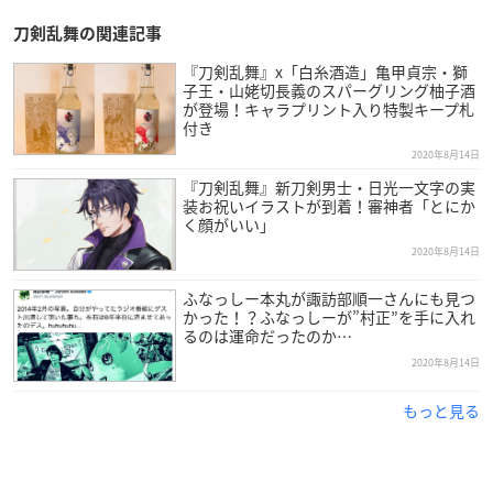
刀剣乱舞の関連記事
『刀剣乱舞』x「白糸酒造」亀甲貞宗・獅
子王・山姥切長義のスパーグリング柚子酒
が登場！キャラプリント入り特製キープ札
付き
2020年8月14日
『刀剣乱舞』新刀剣男士・日光一文字の実
装お祝いイラストが到着！審神者「とにか
く顔がいい」
2020年8月14日
ふなっしー本丸が諏訪部順一さんにも見つ
かった！？ふなっしーが”村正”を手に入れ
るのは運命だったのか…
2020年8月14日
もっと見る