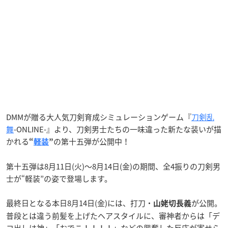
DMMが贈る大人気刀剣育成シミュレーションゲーム『
刀剣乱
舞
-ONLINE-』より、刀剣男士たちの一味違った新たな装いが描
かれる
の第十五弾が公開中！
“
軽装
”
第十五弾は8月11日(火)～8月14日(金)の期間、全4振りの刀剣男
士が“軽装”の姿で登場します。
最終日となる本日8月14日(金)には、打刀・
が公開。
山姥切長義
普段とは違う前髪を上げたヘアスタイルに、審神者からは「デ
コ出しは神」「おでこ！！！！」などの興奮した反応が寄せら