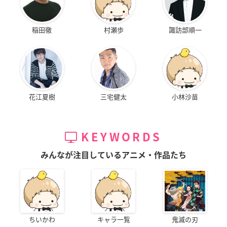
稲田徹
村瀬歩
諏訪部順一
花江夏樹
三宅健太
小林沙苗
KEYWORDS
みんなが注目しているアニメ・作品たち
ちいかわ
キャラ一覧
鬼滅の刃