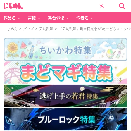
に
じ
め
ん
作品名
声優
舞台俳優
作者名
にじめん
>
グッズ
>
刀剣乱舞
> 『刀剣乱舞』燭台切光忠が“ぬーどるストッパ