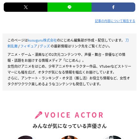
記事の内容について報告する
このページは
kusuguru株式会社
のにじめん編集部が作成・配信しています。
刀
剣乱舞
/
フィギュア
/
グッズ
の最新情報はリンク先をご覧ください。
アニメ・ゲーム・漫画などの2次元コンテンツや、声優・舞台・俳優などの情
報・話題をお届けする情報メディア「にじめん」。
女性向けアニメをはじめ、少年アニメやキャラクター作品、VTuberなどストリー
マーにも幅を広げ、オタクが気になる情報を幅広くお届けしています。
さらに、アンケート・ランキング・オタ活（推し活）お役立ち情報など、女性オ
タクがワクワク楽しめるようなコンテンツも発信しています。
VOICE ACTOR
みんなが気になっている声優さん