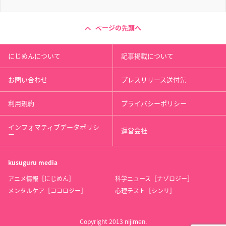
ページの先頭へ
にじめんについて
記事掲載について
お問い合わせ
プレスリリース送付先
利用規約
プライバシーポリシー
インフォマティブデータポリシ
運営会社
ー
kusuguru
media
アニメ情報［にじめん］
科学ニュース［ナゾロジー］
メンタルケア［ココロジー］
心理テスト［シンリ］
Copyright 2013 nijimen.