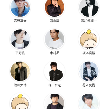
宮野真守
速水奨
諏訪部順一
下野紘
木村昴
坂本真綾
浪川大輔
森川智之
花江夏樹