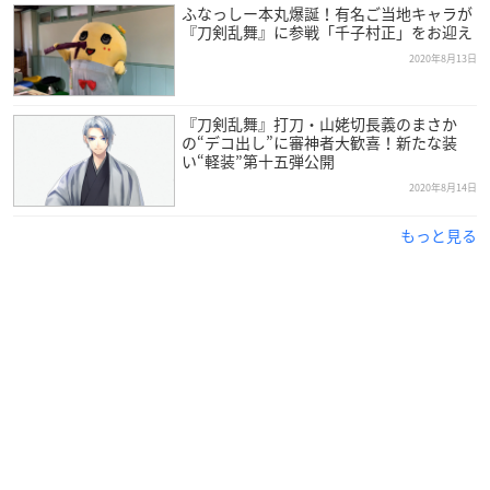
ふなっしー本丸爆誕！有名ご当地キャラが
『刀剣乱舞』に参戦「千子村正」をお迎え
2020年8月13日
『刀剣乱舞』打刀・山姥切長義のまさか
の“デコ出し”に審神者大歓喜！新たな装
い“軽装”第十五弾公開
2020年8月14日
もっと見る