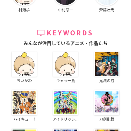
村瀬歩
中村悠一
斉藤壮馬
KEYWORDS
みんなが注目しているアニメ・作品たち
ちいかわ
キャラ一覧
鬼滅の刃
ハイキュー!!
アイドリッシ...
刀剣乱舞