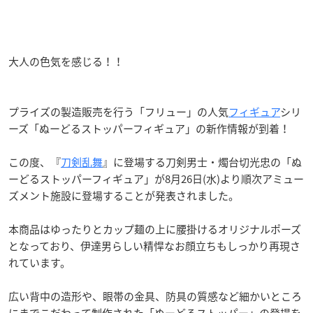
大人の色気を感じる！！
プライズの製造販売を行う「フリュー」の人気
フィギュア
シリ
ーズ「ぬーどるストッパーフィギュア」の新作情報が到着！
この度、『
刀剣乱舞
』に登場する刀剣男士・燭台切光忠の「ぬ
ーどるストッパーフィギュア」が8月26日(水)より順次アミュー
ズメント施設に登場することが発表されました。
本商品はゆったりとカップ麺の上に腰掛けるオリジナルポーズ
となっており、伊達男らしい精悍なお顔立ちもしっかり再現さ
れています。
広い背中の造形や、眼帯の金具、防具の質感など細かいところ
にまでこだわって制作された「ぬーどるストッパー」の登場を