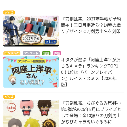
グッズ
『刀剣乱舞』2027年手帳が予約
開始！三日月宗近ら全14種の織
りデザインに刀剣男士名を刻印
ランキング
アンケート
話題
声優
オタクが選ぶ「阿座上洋平が演
じるキャラ」ランキングTOP1
0！1位は『バーンブレイバー
ン』ルイス・スミス【2026年
版】
グッズ
『刀剣乱舞』ちびぐるみ第4弾・
第5弾が2026年8月にプライズと
して登場！全10振りの刀剣男士
がちびキャラぬいぐるみに