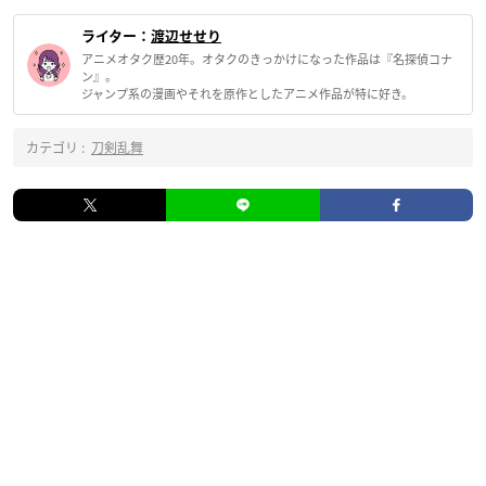
ライター：
渡辺せせり
アニメオタク歴20年。オタクのきっかけになった作品は『名探偵コナ
ン』。
ジャンプ系の漫画やそれを原作としたアニメ作品が特に好き。
カテゴリ :
刀剣乱舞