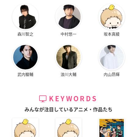
森川智之
中村悠一
坂本真綾
武内駿輔
浪川大輔
内山昂輝
KEYWORDS
みんなが注目しているアニメ・作品たち