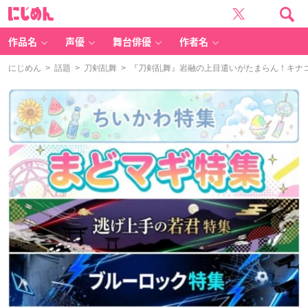
に
じ
め
ん
作品名
声優
舞台俳優
作者名
にじめん
>
話題
>
刀剣乱舞
> 『刀剣乱舞』岩融の上目遣いがたまらん！キナ