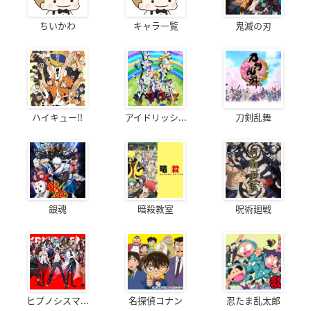
ちいかわ
キャラ一覧
鬼滅の刃
ハイキュー!!
アイドリッシ...
刀剣乱舞
銀魂
暗殺教室
呪術廻戦
ヒプノシスマ...
名探偵コナン
忍たま乱太郎