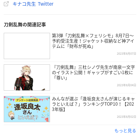
キナコ先生 Twitter
刀剣乱舞の関連記事
第3弾「刀剣乱舞×フェリシモ」8月7日〜
予約受注生産！ジャケット収納など神アイ
テムに「財布が死ぬ」
2023年8月07日
『刀剣乱舞』三杜シノヴ先生が南泉一文字
のイラスト公開！ギャップがすごい1枚に
「尊い」
2023年8月04日
みんなが選ぶ「逢坂良太さんが演じるキャ
ラといえば？」ランキングTOP10！【202
3年版】
2023年8月02日
もっと見る