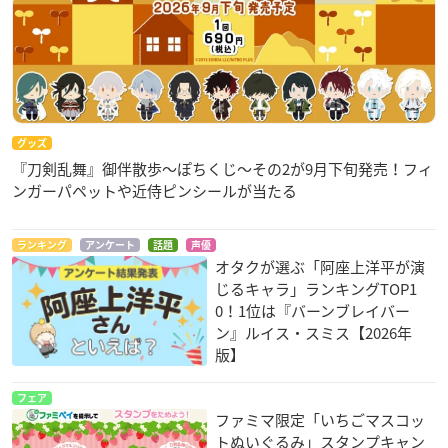
グッズ
『刀剣乱舞』御伴散歩～ぽちくじ～その2が9月下旬発売！フィ
ンガーパペットや近侍ピンシールが当たる
ランキング
アンケート
話題
声優
オタクが選ぶ「阿座上洋平が演
じるキャラ」ランキングTOP1
0！1位は『バーンブレイバー
ン』ルイス・スミス【2026年
版】
フェア
ファミマ限定「いちごマスコッ
トぬいぐるみ」スタンプキャン