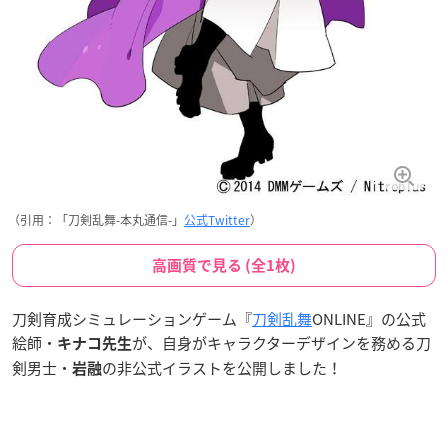
（引用：「刀剣乱舞-本丸通信-」
公式Twitter
）
高画質で見る (全1枚)
刀剣育成シミュレーションゲーム『
刀剣乱舞
ONLINE』の公式
絵師・
が、自身がキャラクターデザインを務める刀
キナコ先生
剣男士・
の非公式イラストを公開しました！
岩融