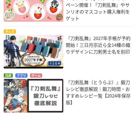
ペーン開催！『刀剣乱舞』やサ
ンリオのマスコット購入権利を
ゲット
グッズ
『刀剣乱舞』2027年手帳が予約
開始！三日月宗近ら全14種の織
りデザインに刀剣男士名を刻印
話題
アプリ
ゲーム
『刀剣乱舞（とうらぶ）』鍛刀
レシピ徹底解説｜鍛刀時間・お
すすめレシピ一覧【2024年保存
版】