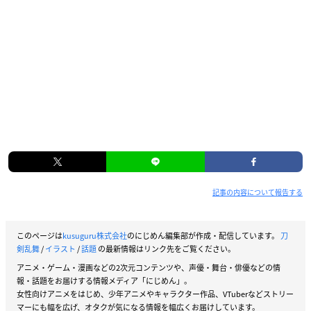
記事の内容について報告する
このページは
kusuguru株式会社
のにじめん編集部が作成・配信しています。
刀
剣乱舞
/
イラスト
/
話題
の最新情報はリンク先をご覧ください。
アニメ・ゲーム・漫画などの2次元コンテンツや、声優・舞台・俳優などの情
報・話題をお届けする情報メディア「にじめん」。
女性向けアニメをはじめ、少年アニメやキャラクター作品、VTuberなどストリー
マーにも幅を広げ、オタクが気になる情報を幅広くお届けしています。