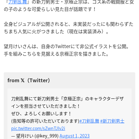
『
刀剣乱舞
』の新刀剣男士・京極正宗は、ゴス系の戦闘服と女
の子のような可愛らしい見た目が話題です！
全身ビジュアルが公開されると、未実装だったにも関わらずた
ちまち人気に火がつきました（現在は実装済み）。
望月けいさんは、自身のTwitterにて非公式イラストを公開。
手を組みこちらを見据える京極正宗を描きました。
刀剣乱舞にて新刀剣男士「京極正宗」のキャラクターデザ
インを担当させていただきました！
ぜひ、よろしくお願いします！
(告知等の許可いただいております)
#刀剣乱舞
#新刀剣男士
pic.twitter.com/sZwnTJlv2i
— 望月けい (@key_999)
August 1, 2023