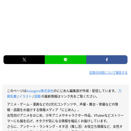
記事の内容について報告する
このページは
kusuguru株式会社
のにじめん編集部が作成・配信しています。
刀
剣乱舞
/
イラスト
/
話題
の最新情報はリンク先をご覧ください。
アニメ・ゲーム・漫画などの2次元コンテンツや、声優・舞台・俳優などの情
報・話題をお届けする情報メディア「にじめん」。
女性向けアニメをはじめ、少年アニメやキャラクター作品、VTuberなどストリー
マーにも幅を広げ、オタクが気になる情報を幅広くお届けしています。
さらに、アンケート・ランキング・オタ活（推し活）お役立ち情報など、女性オ