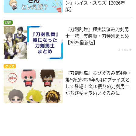
ン』ルイス・スミス【2026年
版】
話題
『刀剣乱舞』極実装済み刀剣男
士一覧｜実装順・刀種別まとめ
【2025最新版】
2コメント
グッズ
『刀剣乱舞』ちびぐるみ第4弾・
第5弾が2026年8月にプライズと
して登場！全10振りの刀剣男士
がちびキャラぬいぐるみに