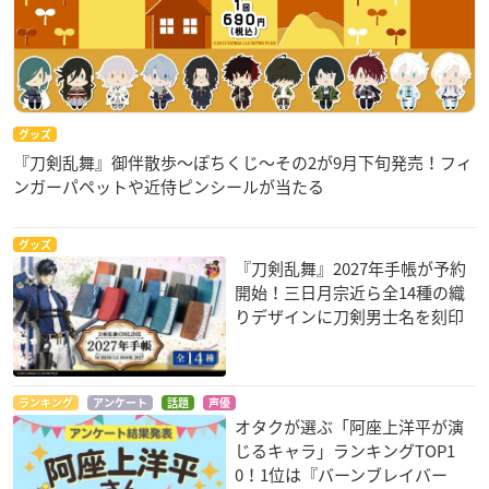
グッズ
『刀剣乱舞』御伴散歩～ぽちくじ～その2が9月下旬発売！フィ
ンガーパペットや近侍ピンシールが当たる
グッズ
『刀剣乱舞』2027年手帳が予約
開始！三日月宗近ら全14種の織
りデザインに刀剣男士名を刻印
ランキング
アンケート
話題
声優
オタクが選ぶ「阿座上洋平が演
じるキャラ」ランキングTOP1
0！1位は『バーンブレイバー