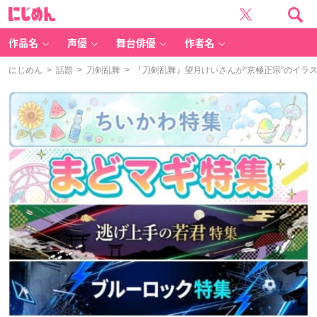
に
じ
め
ん
作品名
声優
舞台俳優
作者名
にじめん
>
話題
>
刀剣乱舞
> 『刀剣乱舞』望月けいさんが“京極正宗”のイラ