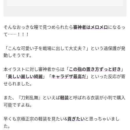
そんなおっきな瞳で見つめられたら
になるっ
審神者はメロメロ
て……！！！
「こんな可愛い子を戦場に出して大丈夫？」という過保護が発
動しそうです。
本イラストに対し審神者からは「
」
この指の置き方ずっと好き
「
」「
」といった反応が寄
美しい麗しい綺麗
キャラデザ最高だ
せられました。
また、『刀剣乱舞』といえば
と呼ばれる衣装が小判で購入
軽装
可能ですよね。
早くも京極正宗の軽装を見たい&
と思っちゃいまし
貢ぎたい
た。