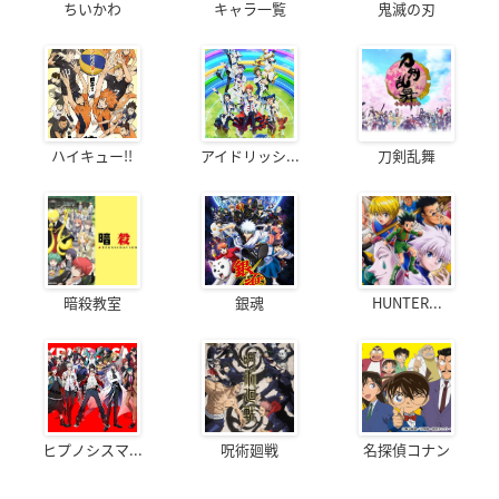
ちいかわ
キャラ一覧
鬼滅の刃
ハイキュー!!
アイドリッシ...
刀剣乱舞
暗殺教室
銀魂
HUNTER...
ヒプノシスマ...
呪術廻戦
名探偵コナン