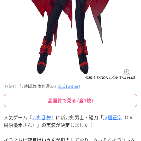
（引用：『刀剣乱舞-本丸通信-』
公式Twitter
）
高画質で見る (全1枚)
人気ゲーム『
刀剣乱舞
』に新刀剣男士・短刀「
京極正宗
（CV.
榊原優希さん）」の実装が決定しました！
イラストは
が担当しており、さっそくイラストを
望月けいさん