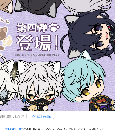
剣乱舞 刀猫男士」
公式Twitter
）
『
刀剣乱舞
ONLINE』グッズ向け新ちびキャラシリ