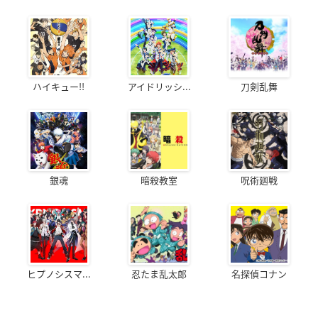
ハイキュー!!
アイドリッシ...
刀剣乱舞
銀魂
暗殺教室
呪術廻戦
ヒプノシスマ...
忍たま乱太郎
名探偵コナン