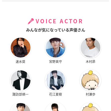
VOICE ACTOR
みんなが気になっている声優さん
速水奨
宮野真守
木村昴
諏訪部順一
花江夏樹
村瀬歩