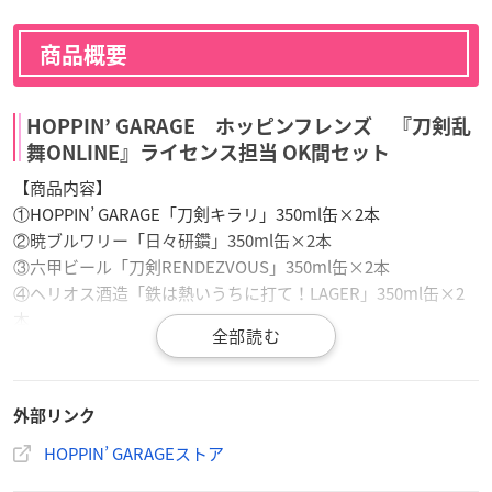
商品概要
HOPPIN’ GARAGE ホッピンフレンズ 『刀剣乱
舞ONLINE』ライセンス担当 OK間セット
【商品内容】
①HOPPIN’ GARAGE「刀剣キラリ」350ml缶×2本
②暁ブルワリー「日々研鑽」350ml缶×2本
③六甲ビール「刀剣RENDEZVOUS」350ml缶×2本
④ヘリオス酒造「鉄は熱いうちに打て！LAGER」350ml缶×2
本
計8本
【発売日】
外部リンク
2023年8月1日（火）
HOPPIN’ GARAGEストア
【販売方法】