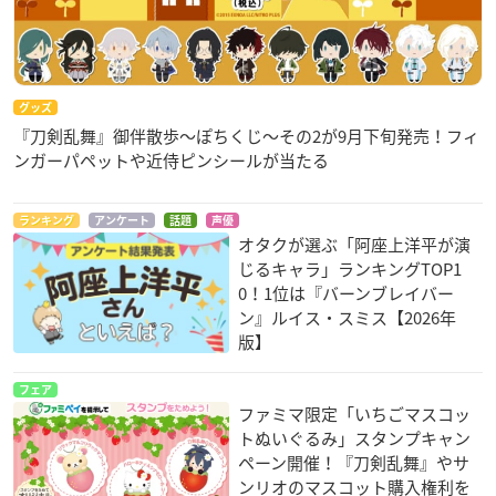
グッズ
『刀剣乱舞』御伴散歩～ぽちくじ～その2が9月下旬発売！フィ
ンガーパペットや近侍ピンシールが当たる
ランキング
アンケート
話題
声優
オタクが選ぶ「阿座上洋平が演
じるキャラ」ランキングTOP1
0！1位は『バーンブレイバー
ン』ルイス・スミス【2026年
版】
フェア
ファミマ限定「いちごマスコッ
トぬいぐるみ」スタンプキャン
ペーン開催！『刀剣乱舞』やサ
ンリオのマスコット購入権利を