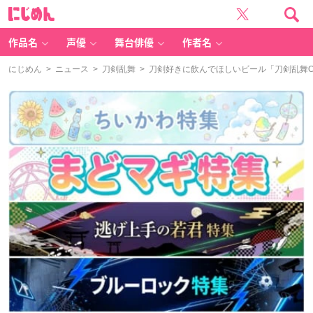
に
じ
め
ん
作品名
声優
舞台俳優
作者名
にじめん
>
ニュース
>
刀剣乱舞
> 刀剣好きに飲んでほしいビール「刀剣乱舞ON