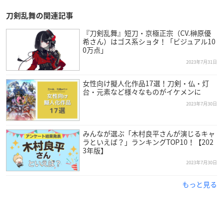
HOPPIN’ GARAGEストア
刀剣乱舞の関連記事
【販売価格】
『刀剣乱舞』短刀・京極正宗（CV.榊原優
6,000円（送料・税込）
希さん）はゴス系ショタ！「ビジュアル10
0万点」
2023年7月31日
女性向け擬人化作品17選！刀剣・仏・灯
台・元素など様々なものがイケメンに
2023年7月30日
みんなが選ぶ「木村良平さんが演じるキャ
ラといえば？」ランキングTOP10！【202
3年版】
2023年7月30日
もっと見る