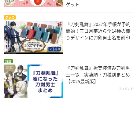
ゲット
グッズ
『刀剣乱舞』2027年手帳が予約
開始！三日月宗近ら全14種の織
りデザインに刀剣男士名を刻印
話題
『刀剣乱舞』極実装済み刀剣男
士一覧｜実装順・刀種別まとめ
【2025最新版】
2コメント