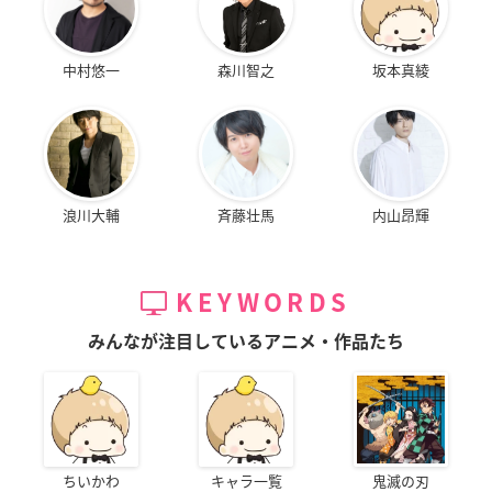
中村悠一
森川智之
坂本真綾
浪川大輔
斉藤壮馬
内山昂輝
KEYWORDS
みんなが注目しているアニメ・作品たち
ちいかわ
キャラ一覧
鬼滅の刃