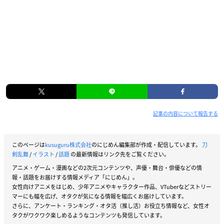
記事の内容について報告する
このページは
kusuguru株式会社
のにじめん編集部が作成・配信しています。
刀
剣乱舞
/
イラスト
/
話題
の最新情報はリンク先をご覧ください。
アニメ・ゲーム・漫画などの2次元コンテンツや、声優・舞台・俳優などの情
報・話題をお届けする情報メディア「にじめん」。
女性向けアニメをはじめ、少年アニメやキャラクター作品、VTuberなどストリー
マーにも幅を広げ、オタクが気になる情報を幅広くお届けしています。
さらに、アンケート・ランキング・オタ活（推し活）お役立ち情報など、女性オ
タクがワクワク楽しめるようなコンテンツも発信しています。