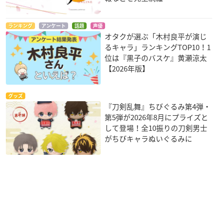
ランキング
アンケート
話題
声優
オタクが選ぶ「木村良平が演じ
るキャラ」ランキングTOP10！1
位は『黒子のバスケ』黄瀬涼太
【2026年版】
グッズ
『刀剣乱舞』ちびぐるみ第4弾・
第5弾が2026年8月にプライズと
して登場！全10振りの刀剣男士
がちびキャラぬいぐるみに