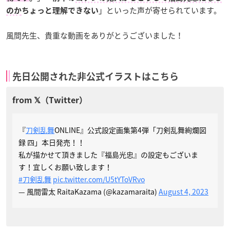
」といった声が寄せられています。
のか
ちょっと理解できない
風間先生、貴重な動画をありがとうございました！
先日公開された非公式イラストはこちら
『
刀剣乱舞
ONLINE』公式設定画集第4弾「刀剣乱舞絢爛図
録 四」本日発売！！
私が描かせて頂きました『福島光忠』の設定もございま
す！宜しくお願い致します！
#刀剣乱舞
pic.twitter.com/U5tYToVRvo
— 風間雷太 RaitaKazama (@kazamaraita)
August 4, 2023