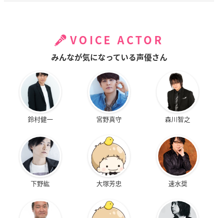
VOICE ACTOR
みんなが気になっている声優さん
鈴村健一
宮野真守
森川智之
下野紘
大塚芳忠
速水奨