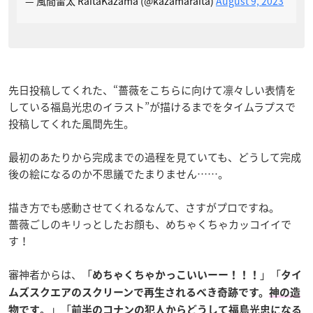
— 風間雷太 RaitaKazama (@kazamaraita)
August 9, 2023
先日投稿してくれた、“薔薇をこちらに向けて凛々しい表情を
している福島光忠のイラスト”が描けるまでをタイムラプスで
投稿してくれた風間先生。
最初のあたりから完成までの過程を見ていても、どうして完成
後の絵になるのか不思議でたまりません……。
描き方でも感動させてくれるなんて、さすがプロですね。
薔薇ごしのキリっとしたお顔も、めちゃくちゃカッコイイで
す！
審神者からは、「
」「
めちゃくちゃかっこいいーー！！！
タイ
ムズスクエアのスクリーンで再生されるべき奇跡です。
神の造
」「
物です
。
前半の
コナンの犯人からどうして福島光忠になる