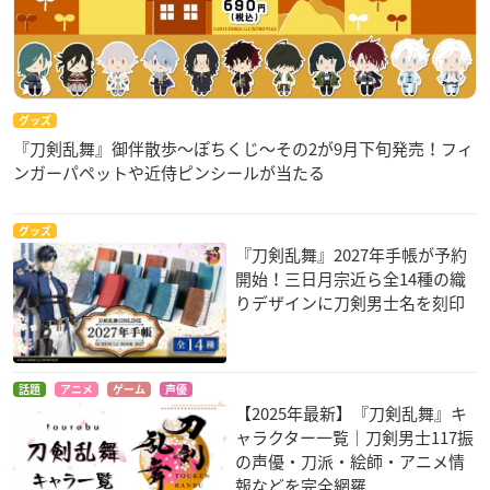
グッズ
『刀剣乱舞』御伴散歩～ぽちくじ～その2が9月下旬発売！フィ
ンガーパペットや近侍ピンシールが当たる
グッズ
『刀剣乱舞』2027年手帳が予約
開始！三日月宗近ら全14種の織
りデザインに刀剣男士名を刻印
話題
アニメ
ゲーム
声優
【2025年最新】『刀剣乱舞』キ
ャラクター一覧｜刀剣男士117振
の声優・刀派・絵師・アニメ情
報などを完全網羅