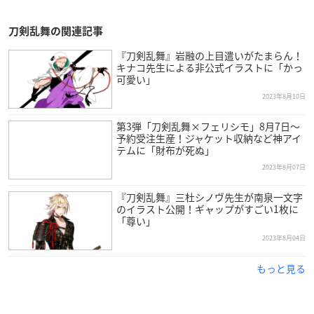
刀剣乱舞の関連記事
『刀剣乱舞』岩融の上目遣いがたまらん！
キナコ先生による非公式イラストに「かっ
可愛い」
2023年8月10日
第3弾「刀剣乱舞×フェリシモ」8月7日〜
予約受注生産！ジャケット収納など神アイ
テムに「財布が死ぬ」
2023年8月07日
『刀剣乱舞』三杜シノヴ先生が南泉一文字
のイラスト公開！ギャップがすごい1枚に
「尊い」
2023年8月04日
もっと見る