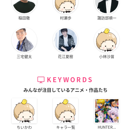
稲田徹
村瀬歩
諏訪部順一
三宅健太
花江夏樹
小林沙苗
KEYWORDS
みんなが注目しているアニメ・作品たち
ちいかわ
キャラ一覧
HUNTER...