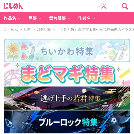
に
じ
め
ん
作品名
声優
舞台俳優
作者名
にじめん
>
話題
>
刀剣乱舞
> 『刀剣乱舞』風間雷太先生が福島光忠のイラス