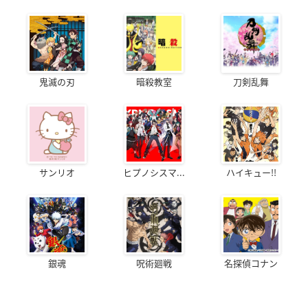
鬼滅の刃
暗殺教室
刀剣乱舞
サンリオ
ヒプノシスマ...
ハイキュー!!
銀魂
呪術廻戦
名探偵コナン