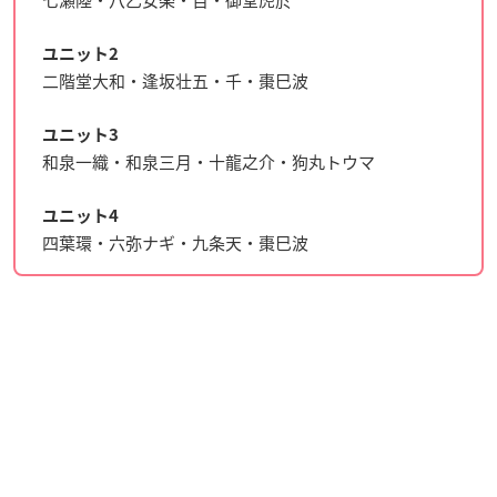
七瀬陸・八乙女楽・百・御堂虎於
ユニット2
二階堂大和・逢坂壮五・千・棗巳波
ユニット3
和泉一織・和泉三月・十龍之介・狗丸トウマ
ユニット4
四葉環・六弥ナギ・九条天・棗巳波