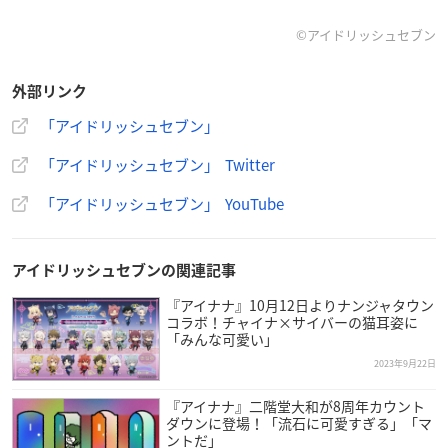
アイドルたちのプロフィールの更新や、今回新たにマネー
©アイドリッシュセブン
ジャー、社長たちのプロフィールも追加しています！
ぜひチェックしてくださいね！（運営）
#アイナナ
#アイナ
外部リンク
ナ８周年
pic.twitter.com/GkkZagoIAh
— アイドリッシュセブン公式＠大神万理 (@iD7Mng_Ogam
「アイドリッシュセブン」
i)
August 20, 2023
「アイドリッシュセブン」 Twitter
「アイドリッシュセブン」 YouTube
【８周年情報】
16人のアイドルが出演してきた数々のドラマ劇を1本にし
た、メモリアルムービーを公開！
アイドリッシュセブンの関連記事
ぜひ7年分の物語を楽しんでいただけますと幸いです。
▼Youtubeはこちら
https://t.co/leONxblZ3X
『アイナナ』10月12日よりナンジャタウン
#アイナナ
#ア
コラボ！チャイナ×サイバーの猫耳姿に
イナナ８周年
pic.twitter.com/htYkEfHhVF
「みんな可愛い」
— アイドリッシュセブン公式＠大神万理 (@iD7Mng_Ogam
2023年9月22日
i)
August 19, 2023
『アイナナ』二階堂大和が8周年カウント
ダウンに登場！「流石に可愛すぎる」「マ
ントだ」
【８周年情報】