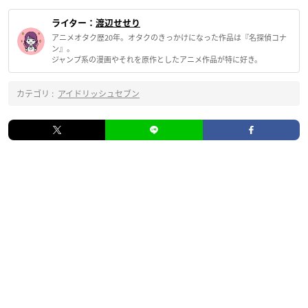
ライター：
渡辺せせり
アニメオタク歴20年。オタクのきっかけになった作品は『名探偵コナ
ン』。
ジャンプ系の漫画やそれを原作としたアニメ作品が特に好き。
カテゴリ :
アイドリッシュセブン