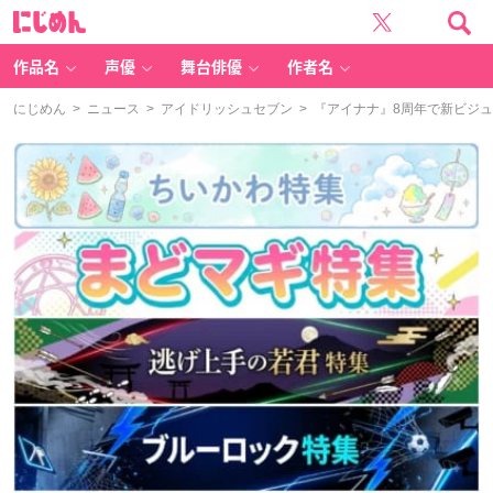
に
じ
め
ん
作品名
声優
舞台俳優
作者名
にじめん
>
ニュース
>
アイドリッシュセブン
> 『アイナナ』8周年で新ビジ