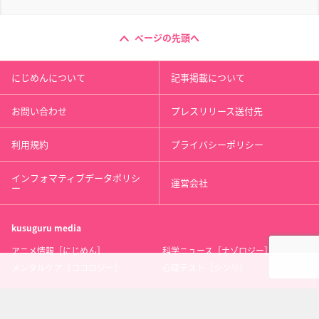
ページの先頭へ
にじめんについて
記事掲載について
お問い合わせ
プレスリリース送付先
利用規約
プライバシーポリシー
インフォマティブデータポリシ
運営会社
ー
kusuguru
media
アニメ情報［にじめん］
科学ニュース［ナゾロジー］
メンタルケア［ココロジー］
心理テスト［シンリ］
Copyright 2013 nijimen.