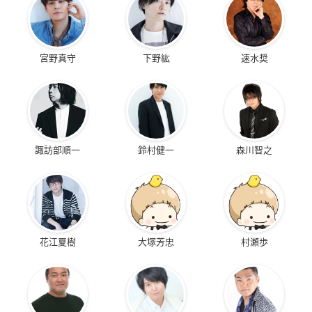
宮野真守
下野紘
速水奨
諏訪部順一
鈴村健一
森川智之
花江夏樹
大塚芳忠
村瀬歩