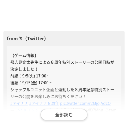
【ゲーム情報】
都志見文太先生による８周年特別ストーリーの公開日時が
決定しました！
前編：9/5(火) 17:00 ~
後編：9/15(金) 17:00 ~
シャッフルユニット企画と連動した８周年記念特別ストー
リーの公開をお楽しみにお待ちください！
#アイナナ
#アイナナ８周年
pic.twitter.com/r2MjojAdcO
—
アイドリッシュセブン
公式＠大神万理 (@iD7Mng_Ogam
i)
August 20, 2023