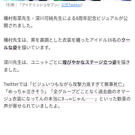
（引用：『アイドリッシュセブン』
公式Twitter
）
種村有菜先生・深川可純先生による8周年記念ビジュアルが公
開されました。
種村先生は、黒を基調とした衣装を纏ったアイドル16名の
クー
を描いています。
ルな姿
深川先生は、ユニットごとに
を描き
煌びやかなステージ立つ姿
ました。
Twitterでは「
ビジュいつもながら攻撃力高すぎて無事死亡
」
「
めっちゃ泣きそう
」「
全グループどことなく過去曲のオマー
ジュ衣装になってんの本当に8→∞じゃん……」
といった歓喜の
声が寄せられていましたよ。