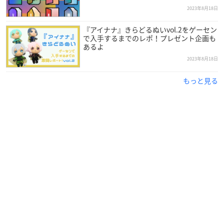
種村有菜先生による８周年記念ビジュアルカットを公開い
2023年8月18日
たしました！
『アイナナ』きらどるぬいvol.2をゲーセン
ピリオドを超えたその先にある景色を見据えた、大人でラ
で入手するまでのレポ！プレゼント企画も
グジュアリーな雰囲気漂う素敵な衣装もデザインいただい
あるよ
ております…！
#アイナナ
#アイナナ８周年
pic.twitter.com/
2023年8月18日
AT5afZvXaS
— アイドリッシュセブン公式＠大神万理 (@iD7Mng_Ogam
もっと見る
i)
August 20, 2023