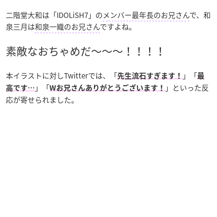
二階堂大和は「IDOLiSH7」の
メンバー最年長のお兄さん
で、和
泉三月は
和泉一織のお兄さん
ですよね。
素敵なおちゃめだ～～～！！！！
本イラストに対しTwitterでは、「
」「
先生流石すぎます！
最
」「
」といった反
高です…
Wお兄さんありがとうございます！
応が寄せられました。