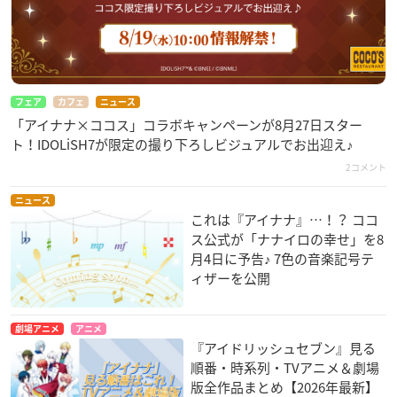
フェア
カフェ
ニュース
「アイナナ×ココス」コラボキャンペーンが8月27日スター
ト！IDOLiSH7が限定の撮り下ろしビジュアルでお出迎え♪
2コメント
ニュース
これは『アイナナ』…！？ ココ
ス公式が「ナナイロの幸せ」を8
月4日に予告♪ 7色の音楽記号テ
ィザーを公開
劇場アニメ
アニメ
『アイドリッシュセブン』見る
順番・時系列・TVアニメ＆劇場
版全作品まとめ【2026年最新】