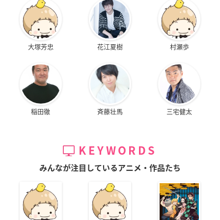
大塚芳忠
花江夏樹
村瀬歩
稲田徹
斉藤壮馬
三宅健太
KEYWORDS
みんなが注目しているアニメ・作品たち