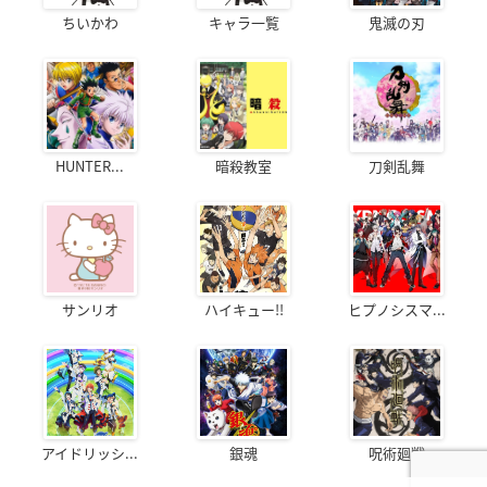
ちいかわ
キャラ一覧
鬼滅の刃
HUNTER...
暗殺教室
刀剣乱舞
サンリオ
ハイキュー!!
ヒプノシスマ...
アイドリッシ...
銀魂
呪術廻戦