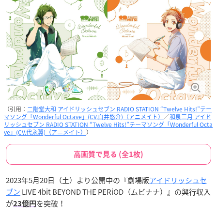
（引用：
二階堂大和 アイドリッシュセブン RADIO STATION “Twelve Hits!”テー
マソング「Wonderful Octave」(CV.白井悠介)（アニメイト）
／
和泉三月 アイド
リッシュセブン RADIO STATION “Twelve Hits!”テーマソング「Wonderful Octa
ve」(CV.代永翼)（アニメイト）
）
高画質で見る (全1枚)
2023年5月20日（土）より公開中の『劇場版
アイドリッシュセ
ブン
LIVE 4bit BEYOND THE PERiOD（ムビナナ）』の興行収入
が
を突破！
23
億円