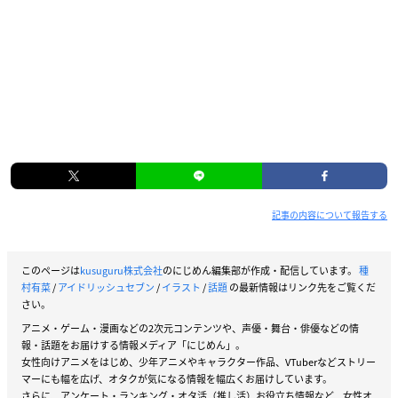
記事の内容について報告する
このページは
kusuguru株式会社
のにじめん編集部が作成・配信しています。
種
村有菜
/
アイドリッシュセブン
/
イラスト
/
話題
の最新情報はリンク先をご覧くだ
さい。
アニメ・ゲーム・漫画などの2次元コンテンツや、声優・舞台・俳優などの情
報・話題をお届けする情報メディア「にじめん」。
女性向けアニメをはじめ、少年アニメやキャラクター作品、VTuberなどストリー
マーにも幅を広げ、オタクが気になる情報を幅広くお届けしています。
さらに、アンケート・ランキング・オタ活（推し活）お役立ち情報など、女性オ