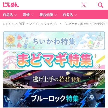
に
じ
め
ん
作品名
声優
舞台俳優
作者名
にじめん
>
話題
>
アイドリッシュセブン
> 『ムビナナ』興行収入23億円突