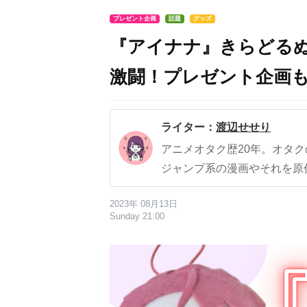
プレゼント企画
話題
グッズ
『アイナナ』きらどる
激闘！プレゼント企画
ライター：
渡辺せせり
アニメオタク歴20年。オタ
ジャンプ系の漫画やそれを原
2023年 08月13日
Sunday 21:00