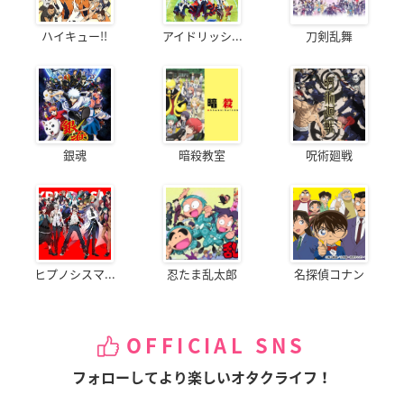
ハイキュー!!
アイドリッシ...
刀剣乱舞
銀魂
暗殺教室
呪術廻戦
ヒプノシスマ...
忍たま乱太郎
名探偵コナン
OFFICIAL SNS
フォローしてより楽しいオタクライフ！