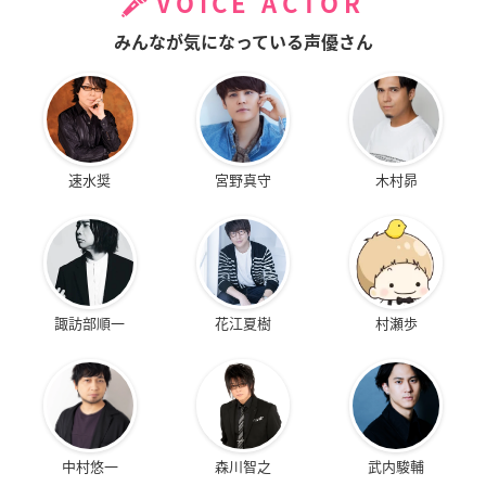
VOICE ACTOR
みんなが気になっている声優さん
速水奨
宮野真守
木村昴
諏訪部順一
花江夏樹
村瀬歩
中村悠一
森川智之
武内駿輔