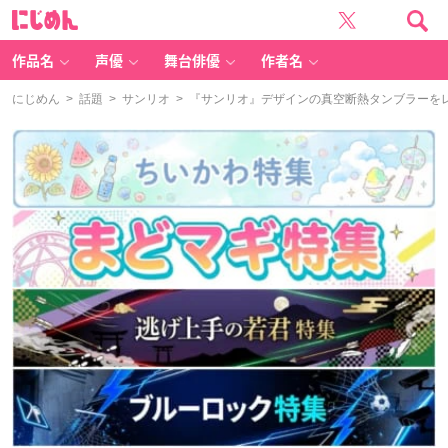
に
じ
め
ん
作品名
声優
舞台俳優
作者名
にじめん
>
話題
>
サンリオ
> 『サンリオ』デザインの真空断熱タンブラーを