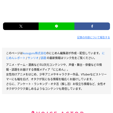
記事の内容について報告する
このページは
kusuguru株式会社
のにじめん編集部が作成・配信しています。
に
じめんレポート
/
サンリオ
/
話題
の最新情報はリンク先をご覧ください。
アニメ・ゲーム・漫画などの2次元コンテンツや、声優・舞台・俳優などの情
報・話題をお届けする情報メディア「にじめん」。
女性向けアニメをはじめ、少年アニメやキャラクター作品、VTuberなどストリー
マーにも幅を広げ、オタクが気になる情報を幅広くお届けしています。
さらに、アンケート・ランキング・オタ活（推し活）お役立ち情報など、女性オ
タクがワクワク楽しめるようなコンテンツも発信しています。