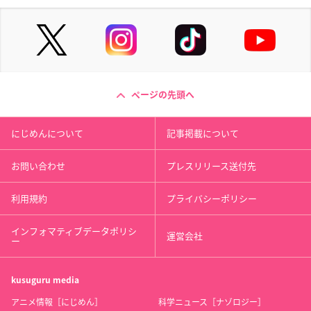
ページの先頭へ
にじめんについて
記事掲載について
お問い合わせ
プレスリリース送付先
利用規約
プライバシーポリシー
インフォマティブデータポリシ
運営会社
ー
kusuguru
media
アニメ情報［にじめん］
科学ニュース［ナゾロジー］