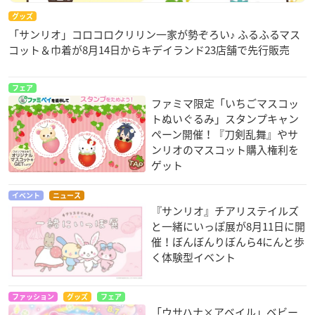
グッズ
「サンリオ」コロコロクリリン一家が勢ぞろい♪ ふるふるマス
コット＆巾着が8月14日からキデイランド23店舗で先行販売
フェア
ファミマ限定「いちごマスコッ
トぬいぐるみ」スタンプキャン
ペーン開催！『刀剣乱舞』やサ
ンリオのマスコット購入権利を
ゲット
イベント
ニュース
『サンリオ』チアリステイルズ
と一緒にいっぽ展が8月11日に開
催！ぼんぼんりぼんら4にんと歩
く体験型イベント
ファッション
グッズ
フェア
「ウサハナ×アベイル」ベビー