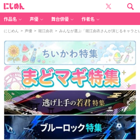
に
じ
め
ん
作品名
声優
舞台俳優
作者名
にじめん
>
声優
>
堀江由衣
> みんなが選ぶ「堀江由衣さんが演じるキャラといえ