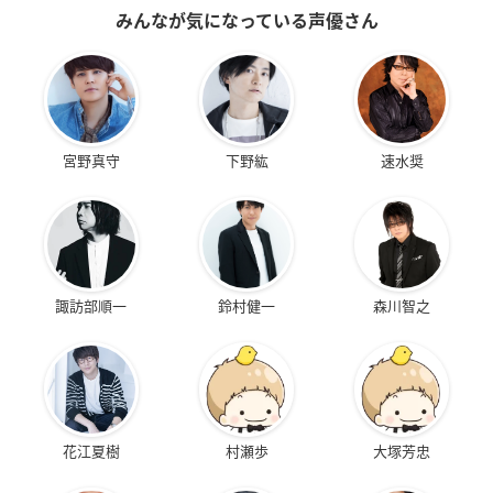
みんなが気になっている声優さん
宮野真守
下野紘
速水奨
諏訪部順一
鈴村健一
森川智之
花江夏樹
村瀬歩
大塚芳忠