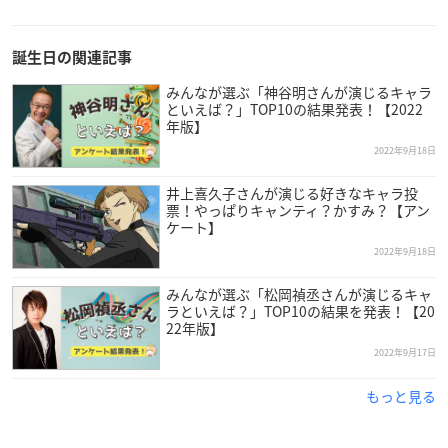
誕生日の関連記事
みんなが選ぶ「神谷明さんが演じるキャラ
といえば？」TOP10の結果発表！【2022
年版】
2022年9月18日
井上喜久子さんが演じる好きなキャラ投
票！やっぱりキャンティ？かすみ？【アン
ケート】
堀江さんは東京都出身で現在ヴィムスに所属しています。
2022年9月18日
みんなが選ぶ「松岡禎丞さんが演じるキャ
声優専門誌のオーディション参加募集広告を見て特待生新人オ
ラといえば？」TOP10の結果を発表！【20
ーディションを受験し、3000人以上の受験者の中から5名の特
22年版】
待生の1人に選抜。
2022年9月17日
声優としては、1997年にデビューを果たしました。
もっと見る
アーティスト活動も行いながら数々の人気キャラクターやメイ
ンヒロインを演じ、アイドル声優としても第一線で活躍し続け