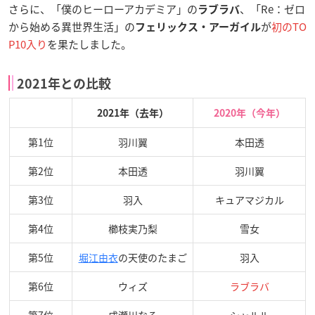
さらに、「僕のヒーローアカデミア」の
、「Re：ゼロ
ラブラバ
から始める異世界生活」の
が
初のTO
フェリックス・アーガイル
P10入り
を果たしました。
2021年との比較
2021年（去年）
2020年（今年）
第1位
羽川翼
本田透
第2位
本田透
羽川翼
第3位
羽入
キュアマジカル
第4位
櫛枝実乃梨
雪女
第5位
堀江由衣
の天使のたまご
羽入
第6位
ウィズ
ラブラバ