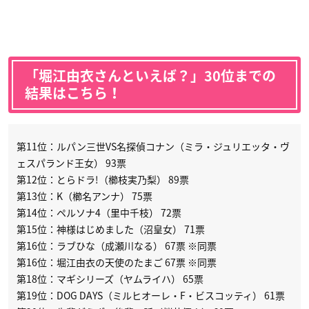
「堀江由衣さんといえば？」30位までの
結果はこちら！
第11位：ルパン三世VS名探偵コナン（ミラ・ジュリエッタ・ヴ
ェスパランド王女） 93票
第12位：とらドラ!（櫛枝実乃梨） 89票
第13位：K（櫛名アンナ） 75票
第14位：ペルソナ4（里中千枝） 72票
第15位：神様はじめました（沼皇女） 71票
第16位：ラブひな（成瀬川なる） 67票 ※同票
第16位：堀江由衣の天使のたまご 67票 ※同票
第18位：マギシリーズ（ヤムライハ） 65票
第19位：DOG DAYS（ミルヒオーレ・F・ビスコッティ） 61票