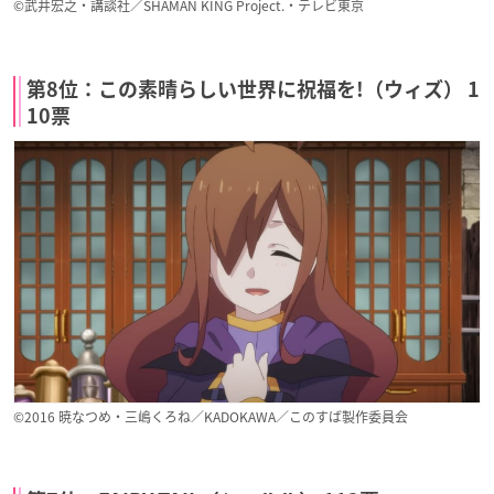
©武井宏之・講談社／SHAMAN KING Project.・テレビ東京
第8位：この素晴らしい世界に祝福を!（ウィズ） 1
10票
©2016 暁なつめ・三嶋くろね／KADOKAWA／このすば製作委員会