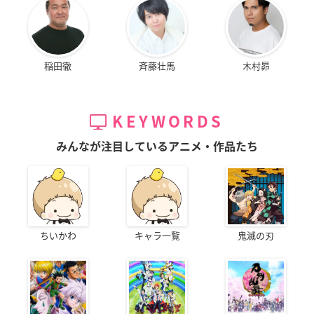
稲田徹
斉藤壮馬
木村昴
KEYWORDS
みんなが注目しているアニメ・作品たち
ちいかわ
キャラ一覧
鬼滅の刃