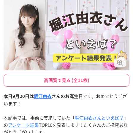
高画質で見る (全11枚)
です。おめでとうござ
本日9月20日は
堀江由衣
さんのお誕生日
います！
本記事では、事前に実施していた「
堀江由衣さんといえば？
」
の
アンケート結果
TOP10を発表します！たくさんのご投票あり
がとうございました。