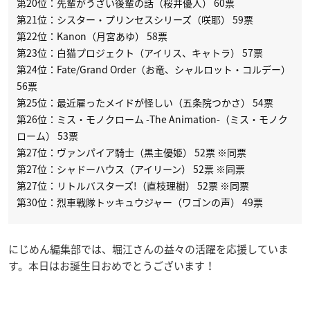
第20位：先輩がうざい後輩の話（桜井優人） 60票
第21位：シスター・プリンセスシリーズ（咲耶） 59票
第22位：Kanon（月宮あゆ） 58票
第23位：白猫プロジェクト（アイリス、キャトラ） 57票
第24位：Fate/Grand Order（お竜、シャルロット・コルデー）
56票
第25位：最近雇ったメイドが怪しい（五条院つかさ） 54票
第26位：ミス・モノクローム -The Animation-（ミス・モノク
ローム） 53票
第27位：ヴァンパイア騎士（黒主優姫） 52票 ※同票
第27位：シャドーハウス（アイリーン） 52票 ※同票
第27位：リトルバスターズ!（直枝理樹） 52票 ※同票
第30位：烈車戦隊トッキュウジャー（ワゴンの声） 49票
にじめん編集部では、堀江さんの益々の活躍を応援していま
す。本日はお誕生日おめでとうございます！