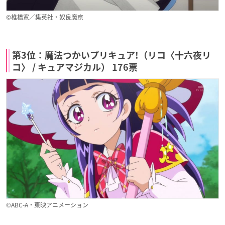
©椎橋寛／集英社・奴良魔京
第3位：魔法つかいプリキュア!（リコ〈十六夜リ
コ〉 / キュアマジカル） 176票
©ABC-A・東映アニメーション