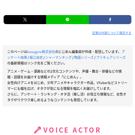
記事の内容について報告する
このページは
kusuguru株式会社
のにじめん編集部が作成・配信しています。
ア
ンケート結果
/
堀江由衣
/
シャーマンキング
/
物語シリーズ
/
プリキュアシリーズ
の最新情報はリンク先をご覧ください。
アニメ・ゲーム・漫画などの2次元コンテンツや、声優・舞台・俳優などの情
報・話題をお届けする情報メディア「にじめん」。
女性向けアニメをはじめ、少年アニメやキャラクター作品、VTuberなどストリー
マーにも幅を広げ、オタクが気になる情報を幅広くお届けしています。
さらに、アンケート・ランキング・オタ活（推し活）お役立ち情報など、女性オ
タクがワクワク楽しめるようなコンテンツも発信しています。
VOICE ACTOR