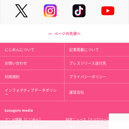
ページの先頭へ
にじめんについて
記事掲載について
お問い合わせ
プレスリリース送付先
利用規約
プライバシーポリシー
インフォマティブデータポリシ
運営会社
ー
kusuguru
media
アニメ情報［にじめん］
科学ニュース［ナゾロジー］
メンタルケア［ココロジー］
心理テスト［シンリ］