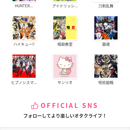
HUNTER...
アイドリッシ...
刀剣乱舞
ハイキュー!!
暗殺教室
銀魂
ヒプノシスマ...
サンリオ
呪術廻戦
OFFICIAL SNS
フォローしてより楽しいオタクライフ！