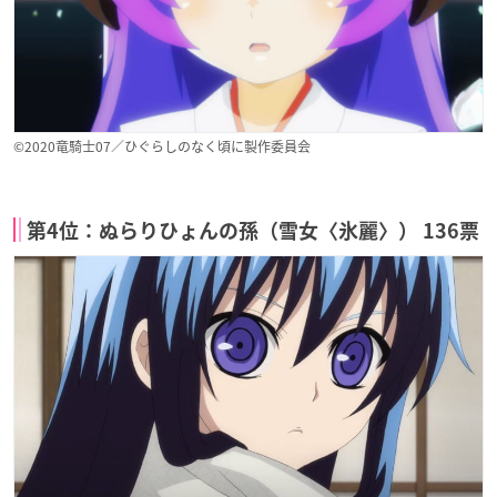
©2020竜騎士07／ひぐらしのなく頃に製作委員会
第4位：ぬらりひょんの孫（雪女〈氷麗〉） 136票