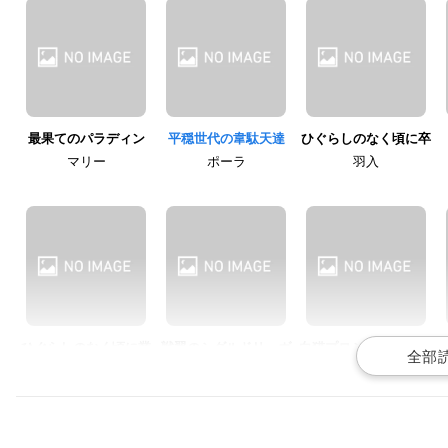
最果てのパラディン
平穏世代の韋駄天達
ひぐらしのなく頃に卒
マリー
ポーラ
羽入
ひぐらしのなく頃に業
戦翼のシグルドリーヴ
白猫プロジェクト ZER
ァ
O CHRONICLE
羽入
本庄・美智
光の王アイリス