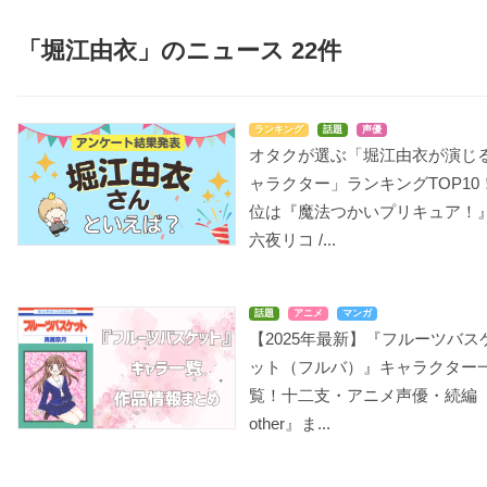
「堀江由衣」のニュース 22件
ランキング
話題
声優
ダンベル何キロ持て
続・終物語（TV）
今日もツノがある
F
オタクが選ぶ「堀江由衣が演じ
る？
羽川翼
ナレーション、効果音
ャラクター」ランキングTOP10
立花里美
位は『魔法つかいプリキュア！
六夜リコ /...
話題
アニメ
マンガ
【2025年最新】『フルーツバス
バジリスク ～桜花忍法
王様ゲーム The Anim
ット（フルバ）』キャラクター
UQ HOLDER! ～魔法
帖～
ation
先生ネギま!2～
覧！十二支・アニメ声優・続編『
夜叉至
本多奈津子
佐々木まき絵
other』ま...