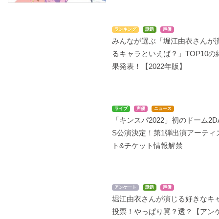
ランキング
話題
声優
みんなが選ぶ「堀江由衣さんが
Classroom☆Crisis
ミス・モノクローム -T
青春×機関銃
he Animation- 2
るキャラといえば？」TOP10の
小鳥遊カオルコ
矢島鼎
ミス・モノクローム
果発表！【2022年版】
ライブ
声優
ニュース
「キンスパ2022」初のドーム2D
S公演決定！第1弾出演アーティ
みんな集まれ! ファルコ
ガールフレンド(仮)
クロスアンジュ 天使と
ト&チケット情報解禁
ム学園SC
竜の輪舞
ミス・モノクローム
アリサ・ラインフォル
サラ
ト
アンケート
話題
声優
堀江由衣さんが演じる好きなキ
投票！やっぱり翼？透？【アン