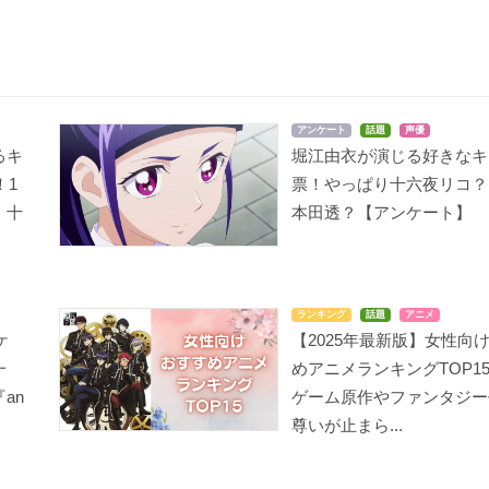
アンケート
話題
声優
AIRY TAIL ファイナル
ロード オブ ヴァーミリ
Cutie Honey Universe
るキ
堀江由衣が演じる好きなキ
シリーズ
オン 紅蓮の王
秋夏子
！1
票！やっぱり十六夜リコ？
シャルル
一条樹理亜
』十
本田透？【アンケート】
ランキング
話題
アニメ
ケ
【2025年最新版】女性向
一
コンビニカレシ
この素晴らしい世界に
めアニメランキングTOP1
にゃんぼー！
祝福を！2
飛鳥井愛姫
シロ
an
ゲーム原作やファンタジー
ウィズ
尊いが止まら...