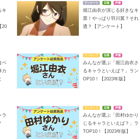
アンケート
話題
声優
るキ
堀江由衣が演じる好きなキ
は
票！やっぱり羽川翼？それ
20
透？【アンケート】
Re:ゼロから始める異世
魔法つかいプリキュ
血液型くん!4
界生活
ア！
B型ちゃん
フェリックス・アーガ
リコ／キュアマジカル
イル
ランキング
話題
声優
はベ
みんなが選ぶ「堀江由衣さ
棒カ
るキャラといえば？」ラン
と
OP10！【2023年版】
 RETURN OF KINGS
終物語
下ネタという概念が存
在しない退屈な世界
櫛名アンナ
羽川翼
ランキング
話題
声優
鬼頭鼓修理
ャラ
みんなが選ぶ「田村ゆかり
？
じるキャラといえば？」ラ
TOP10！【2023年版】