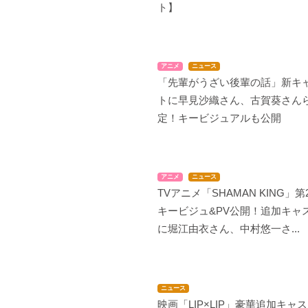
ト】
ブラック・ブレット
FAIRY TAIL(第2期)
革命機ヴァルヴレイヴ
2ndシーズン
天童木更
シャルル
アニメ
ニュース
七海リオン
「先輩がうざい後輩の話」新キ
トに早見沙織さん、古賀葵さん
定！キービジュアルも公開
アニメ
ニュース
TVアニメ「SHAMAN KING」第
COPPELION
ミス・モノクローム -T
最強銀河 究極(アルティ
he Animation-
メット)ゼロ～バトルス
キービジュ&PV公開！追加キャ
小津歌音
ピリッツ～
ミス・モノクローム
に堀江由衣さん、中村悠一さ...
明の明星のエリス
ニュース
映画「LIP×LIP」豪華追加キャ