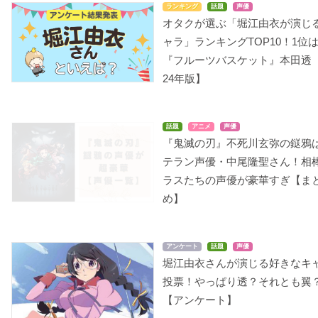
ランキング
話題
声優
オタクが選ぶ「堀江由衣が演じ
ャラ」ランキングTOP10！1位
『フルーツバスケット』本田透【
初恋モンスター
坂本ですが？
ハンドレッド
24年版】
二階堂夏歩
黒沼あいな
シャーロット・ディマ
ンディウス
話題
アニメ
声優
『鬼滅の刃』不死川玄弥の鎹鴉
テラン声優・中尾隆聖さん！相
ラスたちの声優が豪華すぎ【ま
め】
この素晴らしい世界に
血液型くん!3
ミス・モノクローム -T
K
祝福を！
he Animation- 3
B型ちゃん
アンケート
話題
声優
ウィズ
ミス・モノクローム
堀江由衣さんが演じる好きなキ
投票！やっぱり透？それとも翼
【アンケート】