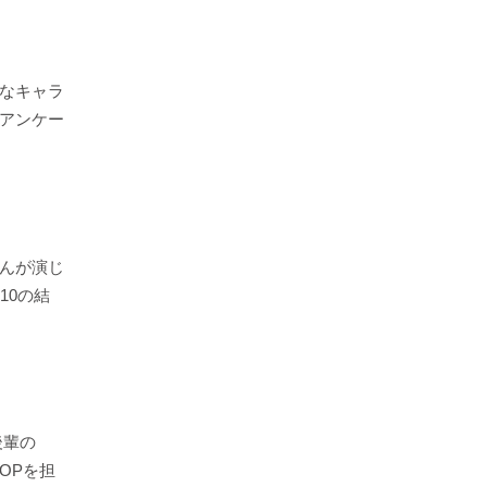
なキャラ
アンケー
んが演じ
10の結
後輩の
OPを担