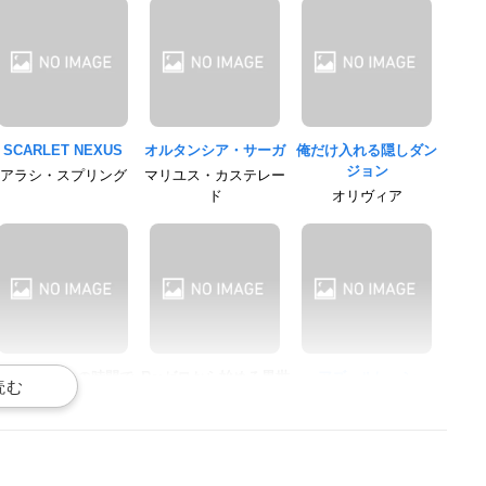
SCARLET NEXUS
オルタンシア・サーガ
俺だけ入れる隠しダン
ジョン
アラシ・スプリング
マリユス・カステレー
ド
オリヴィア
社長、バトルの時間で
Re:ゼロから始める異世
アズールレーン
す！
界生活 新編集版
ベルファスト
ガイドさん
フェリックス・アーガ
イル