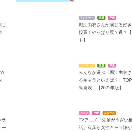
アンケート
話題
声優
演じ
堀江由衣さんが演じる好き
DOG DAYS″
血液型くん!2
アブソリュート・デュ
オ
結
投票！やっぱり翼？透？【
ミルヒオーレ・F・ビス
B型ちゃん
コッティ
九十九朔夜
ト】
ランキング
話題
声優
AY
みんなが選ぶ「堀江由衣さ
ス
るキャラといえば？」TOP
ペルソナ4 ザ・ゴール
さばげぶっ!
RAIL WARS!
果発表！【2021年版】
デン
佐倉恵那
飯田奈々
里中千枝
アニメ
声優
ニュース
ャラ
TVアニメ「先輩がうざい
ケー
話」双葉ら女性キャラ陣が