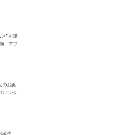
メ” 朴璐
演「アフ
んのお誕
のアンケ
お誕生