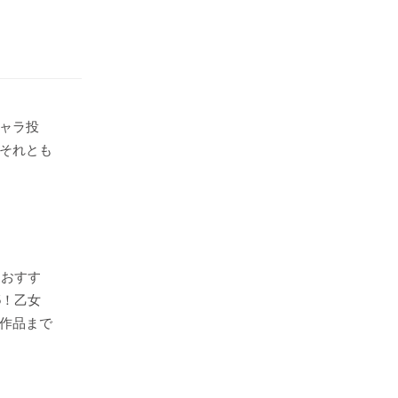
ャラ投
それとも
けおすす
5！乙女
作品まで