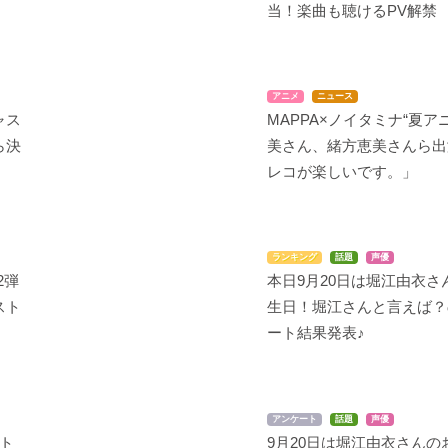
当！楽曲も聴けるPV解禁
マギ(第2期)
ゴールデンタイム
リトルバスターズ！～R
efrain～
ヤムライハ
加賀香子
アニメ
ニュース
直枝理樹
ャス
MAPPA×ノイタミナ“夏アニ
ら決
美さん、緒方恵美さんら出
レコが楽しいです。」
ランキング
話題
声優
2弾
本日9月20日は堀江由衣さ
超次元ゲイム ネプテュ
戦姫絶唱シンフォギアG
物語>シリーズ セカン
ーヌ
ドシーズン（猫物語(白)
スト
生日！堀江さんと言えば？
セレナ・カデンツァヴ
傾物語 花物語 囮物語
ネプギア
ナ・イヴ
ート結果発表♪
鬼物語 恋物語）
羽川翼
アンケート
話題
声優
スト
9月20日は堀江由衣さんの