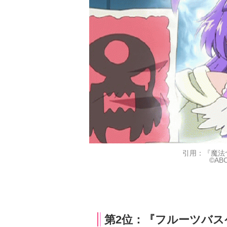
引用：『魔法
©A
第2位：『フルーツバス