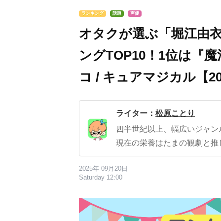
ランキング
話題
声優
オタクが選ぶ「堀江由
ングTOP10！1位は
コ / キュアマジカル【2
ライター：
松原ことり
四半世紀以上、幅広いジャン
現在の栄養はたまの観劇と推
2025年 09月20日
Saturday 12:00