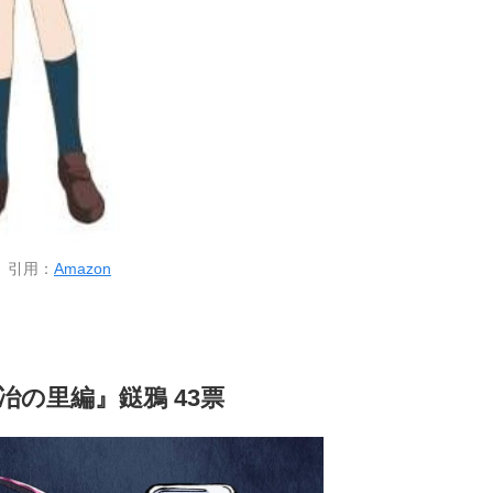
引用：
Amazon
冶の里編』鎹鴉 43票