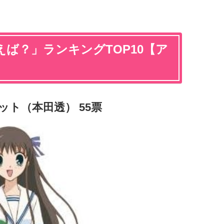
ば？」ランキングTOP10【ア
ット（本田透） 55票