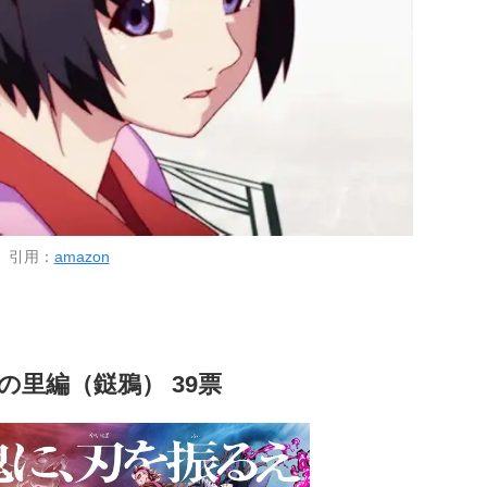
引用：
amazon
の里編（鎹鴉） 39票