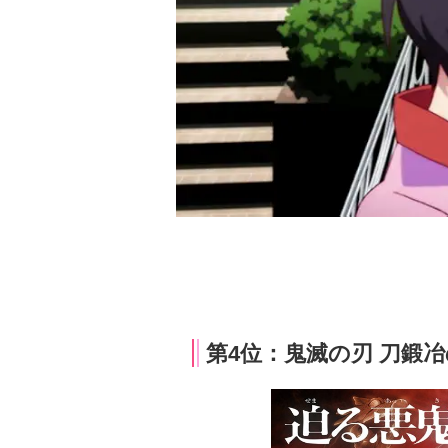
第4位：鬼滅の刃 刀鍛冶