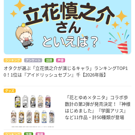
ランキング
アンケート
話題
声優
オタクが選ぶ「立花慎之介が演じるキャラ」ランキングTOP1
0！1位は『アイドリッシュセブン』千【2026年版】
グッズ
「花とゆめ×タニタ」コラボ歩
数計の第2弾が発売決定！『神様
はじめました』『学園アリス』
など11作品・計50種類が登場
ランキング
話題
声優