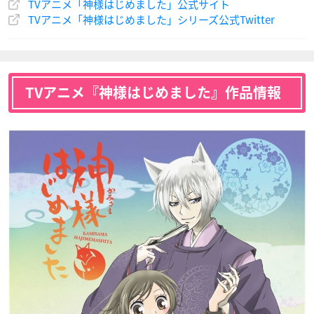
TVアニメ「神様はじめました」公式サイト
TVアニメ「神様はじめました」シリーズ公式Twitter
鬼切
虎徹
講釈師：ストーリー
テラー
声優：松井菜桜子
声優：大久保ちか
声優：山崎バニラ
TVアニメ『神様はじめました』作品情報