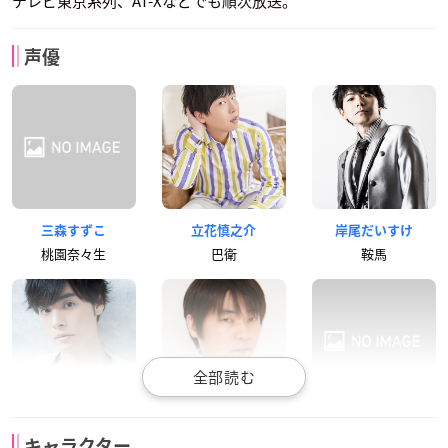
テレビ東京系列、AT-Xなどでも順次放送。
声優
三森すずこ
立花慎之介
岸尾だいすけ
桃園奈々生
巴衛
鞍馬
岡本信彦
石田彰
高橋広樹
キャラクター
瑞希
ミカゲ
乙比古