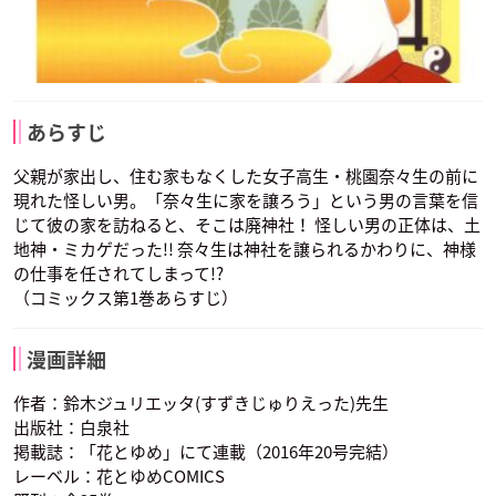
あらすじ
父親が家出し、住む家もなくした女子高生・桃園奈々生の前に
現れた怪しい男。「奈々生に家を譲ろう」という男の言葉を信
じて彼の家を訪ねると、そこは廃神社！ 怪しい男の正体は、土
地神・ミカゲだった!! 奈々生は神社を譲られるかわりに、神様
の仕事を任されてしまって!?
（コミックス第1巻あらすじ）
漫画詳細
作者：鈴木ジュリエッタ(すずきじゅりえった)先生
出版社：白泉社
掲載誌：「花とゆめ」にて連載（2016年20号完結）
レーベル：花とゆめCOMICS