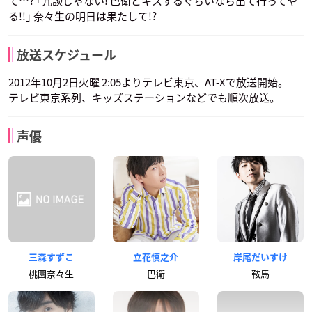
て…? ｢冗談じゃない! 巴衛とキスするぐらいなら出て行ってや
る!!｣ 奈々生の明日は果たして!?
放送スケジュール
2012年10月2日火曜 2:05よりテレビ東京、AT-Xで放送開始。
テレビ東京系列、キッズステーションなどでも順次放送。
声優
三森すずこ
立花慎之介
岸尾だいすけ
桃園奈々生
巴衛
鞍馬