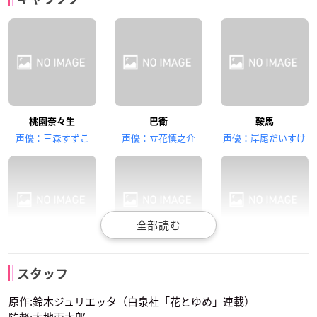
諏訪部順一
佐藤聡美
森久保祥太郎
桃園奈々生
巴衛
鞍馬
霧仁・悪羅王
猫田あみ
大国主
声優：三森すずこ
声優：立花慎之介
声優：岸尾だいすけ
山下大輝
楠ひなた
森嶋秀太
瑞希
ミカゲ
乙比古
護 少年ver.
護 サルver.
磯部
スタッフ
声優：岡本信彦
声優：石田彰
声優：高橋広樹
原作:鈴木ジュリエッタ（白泉社「花とゆめ」連載）