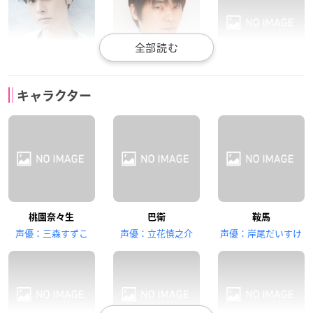
岡本信彦
石田彰
佐藤聡美
キャラクター
瑞希
ミカゲ
猫田あみ
浪川大輔
堀江由衣
高橋広樹
桃園奈々生
巴衛
鞍馬
龍王・宿儺
沼皇女
乙比古
声優：三森すずこ
声優：立花慎之介
声優：岸尾だいすけ