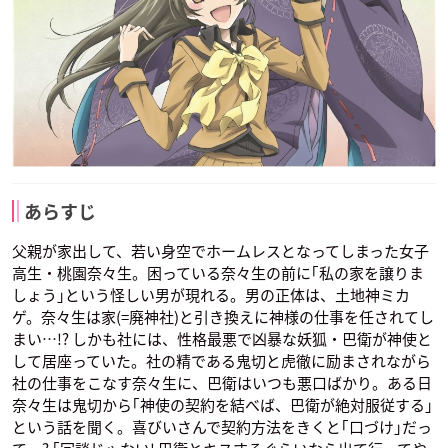
あらすじ
父親が家出して、若い身空でホームレスとなってしまった女子
高生・桃園奈々生。困っている奈々生の前に｢私の家を譲りま
しょう｣という怪しい男が現れる。男の正体は、土地神ミカ
ゲ。奈々生は家(=廃神社)と引き換えに神様の仕事を任されてし
まい…!? しかも社には、性格最悪で凶暴な妖狐・巴衛が神使と
して居座っていた。社の精である鬼切と虎徹に励まされながら
社の仕事をこなす奈々生に、巴衛はいつも悪口ばかり。ある日
奈々生は鬼切から｢神使の契約を結べば、巴衛が絶対服従する｣
という話を聞く。喜びいさんで契約方法をきくと｢口づけ｣だっ