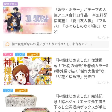
配信アニメ
「妖怪・ホラー」がテーマの人
気アニメ合計31作品 一挙無料配
信実施！『夏目友人帳』『フル
バ』『ひぐらしのなく頃に』な
ど
4コメント
何で屍鬼がないの 夏にぴったりの怖さだし、名作なのに…。
アニメ
マンガ
ニュース
『神様はじめました』復活掲
載！”巴衛の過去”を巻頭カラーS
P番外編で描く”傑作大集合”な
「ザ花とゆめ神」発売中
1コメント
マンガ
ニュース
『神様はじめました』完結記
念！鈴木ジュリエッタ先生描き
下ろし全巻収納ボックスが手に