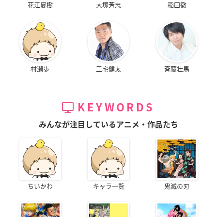
花江夏樹
大塚芳忠
稲田徹
村瀬歩
三宅健太
斉藤壮馬
KEYWORDS
みんなが注目しているアニメ・作品たち
ちいかわ
キャラ一覧
鬼滅の刃