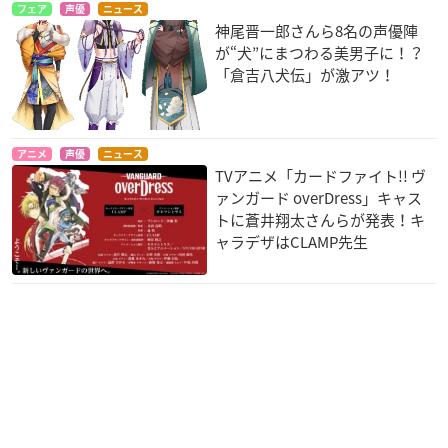
フェア
声優
ニュース
神尾晋一郎さんら8名の声優陣
が“犬”にまつわる美男子に！？
「倉吉八犬伝」が激アツ！
召しませロードス島
カードファイト!! ヴ
フューチャーカード
アニメ
声優
ニュース
戦記～それっておい
ァンガード レギオン
バディファイト
TVアニメ「カードファイト!! ヴ
しいの？～
メイト編
大盛爆
ァンガード overDress」キャス
バン
新田シン
トに蒼井翔太さんらが発表！キ
ャラデザはCLAMP先生
熱風海陸ブシロード
スパロウズホテル
DD北斗の拳
ツキヨミ
酒井
バット