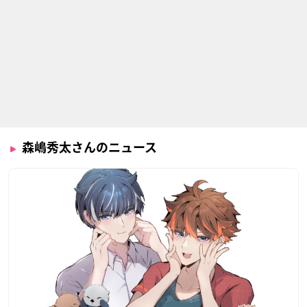
バディファイトＸ オ
王様ゲーム The An
ラブ米 -WE LOVE RI
ールスターファイト
imation
CE-
大盛爆
八尋翔太
クロワ
森嶋秀太さんのニュース
信長の忍び
あおおに ～じ・あに
バッテリー
めぇしょん～
前田利家／太田牛一
展西詠司
たけし