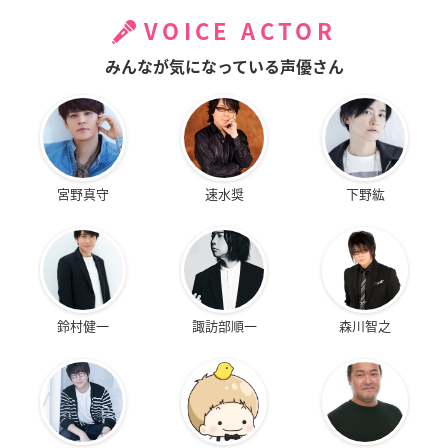
VOICE ACTOR
みんなが気になっている声優さん
宮野真守
速水奨
下野紘
鈴村健一
諏訪部順一
森川智之