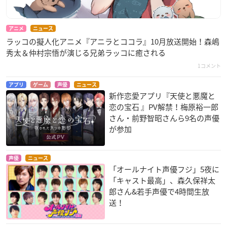
アニメ
ニュース
ラッコの擬人化アニメ『アニラとココラ』10月放送開始！森嶋
秀太＆仲村宗悟が演じる兄弟ラッコに癒される
1コメント
フューチャーカード
フューチャーカード
レゴ ニンジャゴー
バディファイトDDD
バディファイト100
カイ
アプリ
ゲーム
声優
ニュース
大盛爆
大盛爆
新作恋愛アプリ『天使と悪魔と
恋の宝石 』PV解禁！梅原裕一郎
さん・前野智昭さんら9名の声優
が参加
声優
ニュース
「オールナイト声優フジ」5夜に
「キャスト最高」、森久保祥太
神様はじめました◎
棺姫のチャイカ AVE
棺姫のチャイカ
郎さん&若手声優で4時間生放
NGING BATTLE
大国主
マテウス・キャラウ
マテウス・キャラウ
ェイ
送！
ェイ