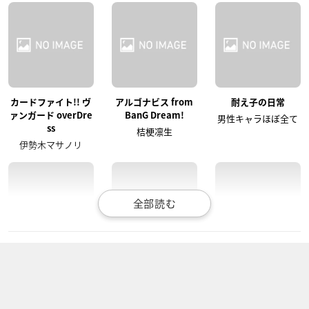
カードファイト!! ヴ
アルゴナビス from
耐え子の日常
ァンガード overDre
BanG Dream!
男性キャラほぼ全て
ss
桔梗凛生
伊勢木マサノリ
トライナイツ
フューチャーカー
カードファイト!! ヴ
ド 神バディファイ
ァンガード（2018）
翔谷・ピアーズ・ヴ
ト
ァレンタイン
新田シン
陸王マサト