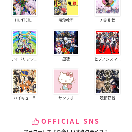
HUNTER...
暗殺教室
刀剣乱舞
アイドリッシ...
銀魂
ヒプノシスマ...
ハイキュー!!
サンリオ
呪術廻戦
OFFICIAL SNS
フォローしてより楽しいオタクライフ！