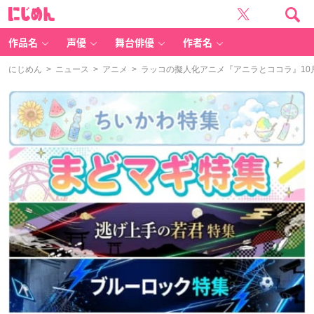
に
じ
め
ん
作品名
声優
舞台俳優
作者名
にじめん
>
ニュース
>
アニメ
> ラッコの擬人化アニメ『アニラとココラ』1