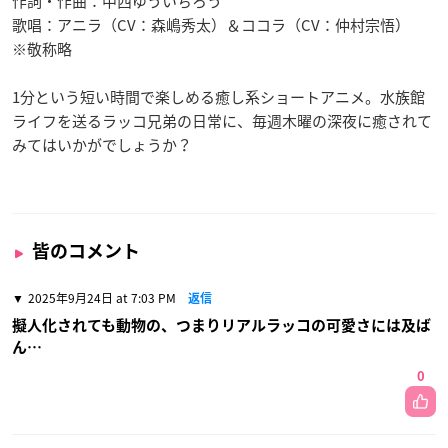
作詞・作曲：中西ゆういちろう
歌唱：アニラ（CV：森嶋秀太）＆ココラ（CV：仲村宗悟）
※敬称略
1分という短い時間で楽しめる癒し系ショートアニメ。水族館
ライフを送るラッコ兄弟の日常に、毎週木曜の深夜に癒されて
みてはいかがでしょうか？
皆のコメント
2025年9月24日 at 7:03 PM
返信
擬人化されても動物の、つまりリアルラッコの可愛さには及ば
ん…
0