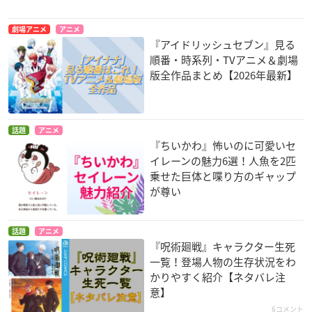
劇場アニメ
アニメ
『アイドリッシュセブン』見る
順番・時系列・TVアニメ＆劇場
版全作品まとめ【2026年最新】
話題
アニメ
『ちいかわ』怖いのに可愛いセ
イレーンの魅力6選！人魚を2匹
乗せた巨体と喋り方のギャップ
が尊い
話題
アニメ
『呪術廻戦』キャラクター生死
一覧！登場人物の生存状況をわ
かりやすく紹介【ネタバレ注
意】
6コメント