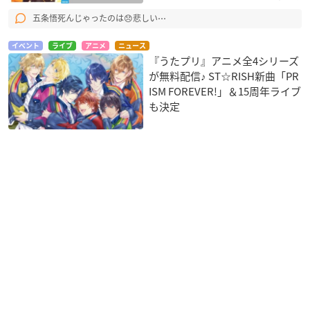
五条悟死んじゃったのは😞悲しい⋯
イベント
ライブ
アニメ
ニュース
『うたプリ』アニメ全4シリーズ
が無料配信♪ ST☆RISH新曲「PR
ISM FOREVER!」＆15周年ライブ
も決定