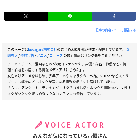
記事の内容について報告する
このページは
kusuguru株式会社
のにじめん編集部が作成・配信しています。
森
嶋秀太
/
仲村宗悟
/
アニメ
/
ニュース
の最新情報はリンク先をご覧ください。
アニメ・ゲーム・漫画などの2次元コンテンツや、声優・舞台・俳優などの情
報・話題をお届けする情報メディア「にじめん」。
女性向けアニメをはじめ、少年アニメやキャラクター作品、VTuberなどストリー
マーにも幅を広げ、オタクが気になる情報を幅広くお届けしています。
さらに、アンケート・ランキング・オタ活（推し活）お役立ち情報など、女性オ
タクがワクワク楽しめるようなコンテンツも発信しています。
VOICE ACTOR
みんなが気になっている声優さん