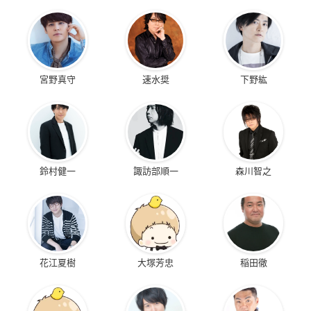
宮野真守
速水奨
下野紘
鈴村健一
諏訪部順一
森川智之
花江夏樹
大塚芳忠
稲田徹