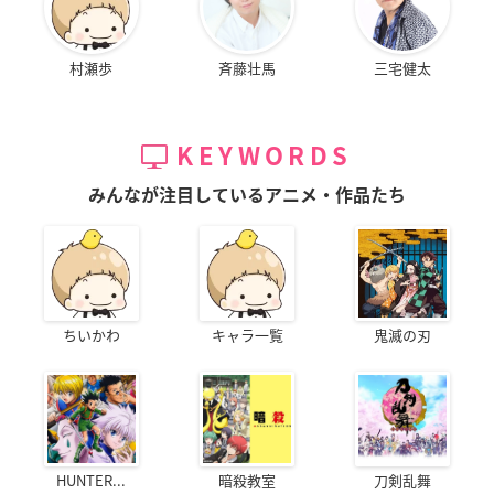
村瀬歩
斉藤壮馬
三宅健太
KEYWORDS
みんなが注目しているアニメ・作品たち
ちいかわ
キャラ一覧
鬼滅の刃
HUNTER...
暗殺教室
刀剣乱舞