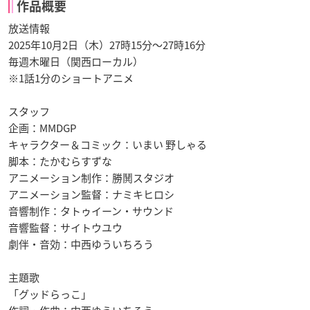
作品概要
放送情報
2025年10月2日（木）27時15分～27時16分
毎週木曜日（関西ローカル）
※1話1分のショートアニメ
スタッフ
企画：MMDGP
キャラクター＆コミック：いまい 野しゃる
脚本：たかむらすずな
アニメーション制作：勝鬨スタジオ
アニメーション監督：ナミキヒロシ
音響制作：タトゥイーン・サウンド
音響監督：サイトウユウ
劇伴・音効：中西ゆういちろう
主題歌
「グッドらっこ」