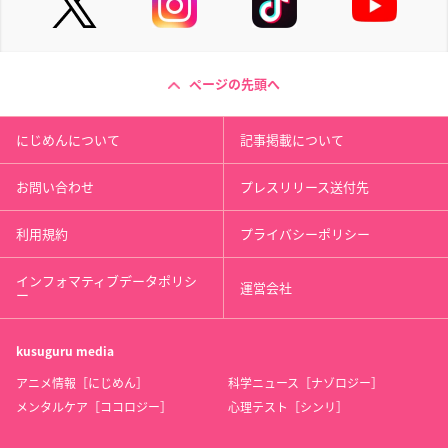
ページの先頭へ
にじめんについて
記事掲載について
お問い合わせ
プレスリリース送付先
利用規約
プライバシーポリシー
インフォマティブデータポリシ
運営会社
ー
kusuguru
media
アニメ情報［にじめん］
科学ニュース［ナゾロジー］
メンタルケア［ココロジー］
心理テスト［シンリ］