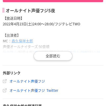
オールナイト声優フジ5夜
【放送日時】
2022年4月23日(土)24:00～28:00/フジテレビTWO
【出演者】
MC：
森久保祥太郎
声優オールナイターズ 50音順
秋谷啓斗
/阿部大樹/
五十嵐雅
/石井孝英/
岩崎諒太
/
狩野翔
/
小林
大紀
/
佐藤元
/
住谷哲栄
/
堂島颯人
/
永塚拓馬
/
林勇
/
葉山翔太
/
広瀬
裕也
/
帆世雄一
/
宮﨑雅也
/
森嶋秀太
/森永彩斗
ほか
外部リンク
※敬称略・追加あり
オールナイト声優フジ
オールナイト声優フジ Twitter
#オールナイト声優フジ
5夜 放送決定！