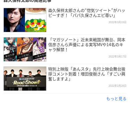
森久保祥太郎の関連記事
4/23（土）24時～フジテレビTWOで4時間生放送！
森久保祥太郎さんの“惚気ツイート”がハッ
新たな声優オールナイターズも参戦！
ピーすぎ！「パパ久保さんエピ尊い」
次週追加出演者発表あり！5つめのカオス降臨！
2022年3月19日
※出演者続き↓
#永塚拓馬
#林勇
#葉山翔太
#広瀬裕也
#帆世
雄一
#宮﨑雅也
#森嶋秀太
#森永彩斗
ほか
https://t.co/viREtl
o24Q
「マガツノート」近未来戦国が舞台、岡本
信彦さんら声優による実写MVや14名のキ
— オールナイト声優フジ (@ansayyoufuji)
March 23, 2022
ャラ解禁！
2022年3月17日
特別上映版「あんスタ」先行上映会舞台挨
拶コメント到着！増田俊樹さん「すごい興
奮しますよ」
2022年2月28日
もっと見る