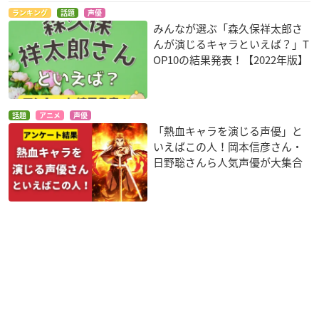
ランキング
話題
声優
みんなが選ぶ「森久保祥太郎さ
んが演じるキャラといえば？」T
OP10の結果発表！【2022年版】
話題
アニメ
声優
「熱血キャラを演じる声優」と
いえばこの人！岡本信彦さん・
日野聡さんら人気声優が大集合