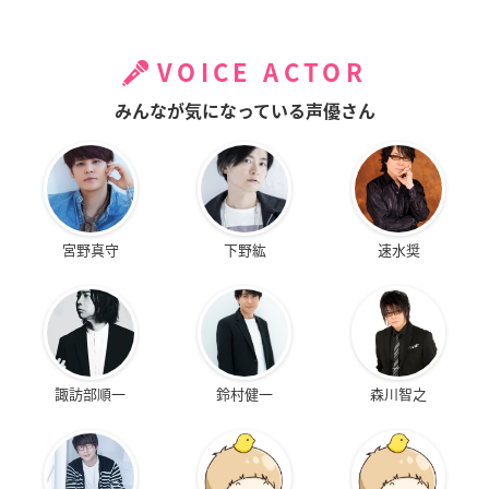
VOICE ACTOR
みんなが気になっている声優さん
宮野真守
下野紘
速水奨
諏訪部順一
鈴村健一
森川智之