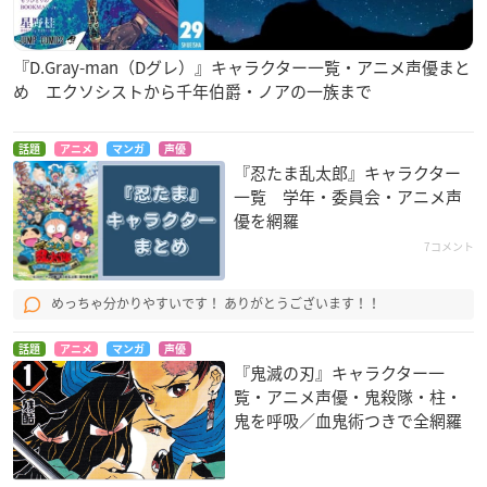
『D.Gray-man（Dグレ）』キャラクター一覧・アニメ声優まと
め エクソシストから千年伯爵・ノアの一族まで
話題
アニメ
マンガ
声優
『忍たま乱太郎』キャラクター
一覧 学年・委員会・アニメ声
優を網羅
7コメント
めっちゃ分かりやすいです！ ありがとうございます！！
話題
アニメ
マンガ
声優
『鬼滅の刃』キャラクター一
覧・アニメ声優・鬼殺隊・柱・
鬼を呼吸／血鬼術つきで全網羅