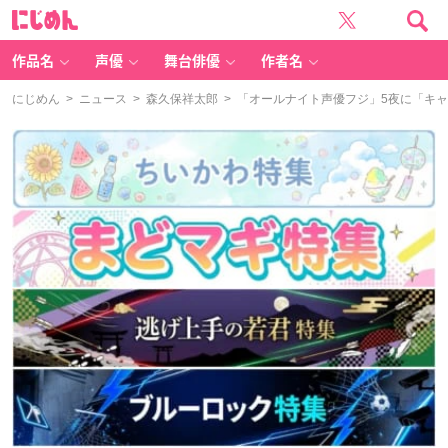
に
じ
め
ん
作品名
声優
舞台俳優
作者名
にじめん
>
ニュース
>
森久保祥太郎
> 「オールナイト声優フジ」5夜に「キ