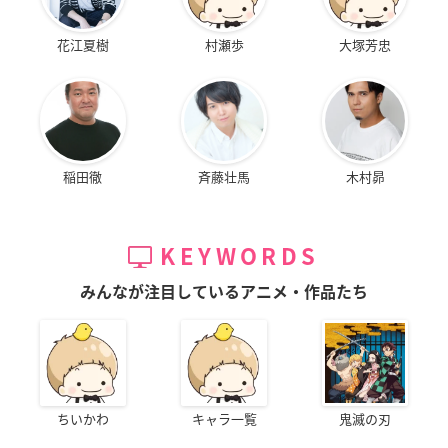
花江夏樹
村瀬歩
大塚芳忠
稲田徹
斉藤壮馬
木村昴
KEYWORDS
みんなが注目しているアニメ・作品たち
ちいかわ
キャラ一覧
鬼滅の刃