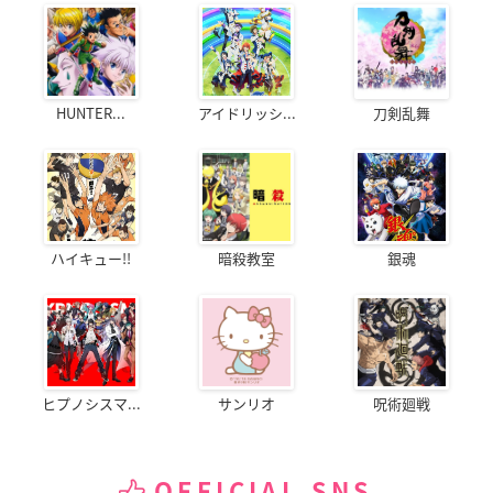
HUNTER...
アイドリッシ...
刀剣乱舞
ハイキュー!!
暗殺教室
銀魂
ヒプノシスマ...
サンリオ
呪術廻戦
OFFICIAL SNS