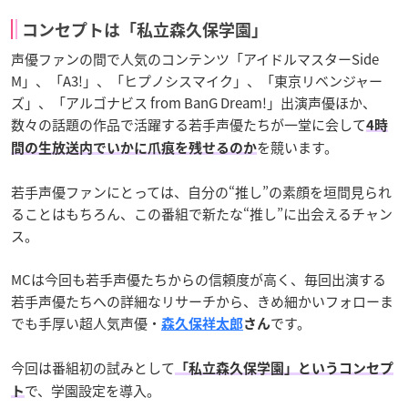
コンセプトは「私立森久保学園」
声優ファンの間で人気のコンテンツ「アイドルマスターSide
M」、「A3!」、「ヒプノシスマイク」、「東京リベンジャー
ズ」、「アルゴナビス from BanG Dream!」出演声優ほか、
数々の話題の作品で活躍する若手声優たちが一堂に会して
4時
を競います。
間の生放送内でいかに爪痕を残せるのか
若手声優ファンにとっては、自分の“推し”の素顔を垣間見られ
ることはもちろん、この番組で新たな“推し”に出会えるチャン
ス。
MCは今回も若手声優たちからの信頼度が高く、毎回出演する
若手声優たちへの詳細なリサーチから、きめ細かいフォローま
でも手厚い超人気声優・
です。
森久保祥太郎
さん
今回は番組初の試みとして
「私立森久保学園」というコンセプ
で、学園設定を導入。
ト