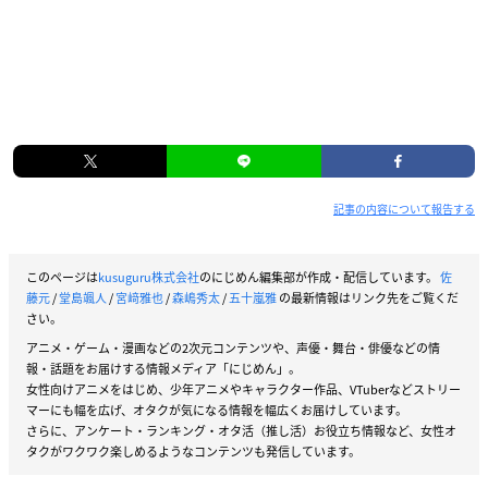
記事の内容について報告する
このページは
kusuguru株式会社
のにじめん編集部が作成・配信しています。
佐
藤元
/
堂島颯人
/
宮﨑雅也
/
森嶋秀太
/
五十嵐雅
の最新情報はリンク先をご覧くだ
さい。
アニメ・ゲーム・漫画などの2次元コンテンツや、声優・舞台・俳優などの情
報・話題をお届けする情報メディア「にじめん」。
女性向けアニメをはじめ、少年アニメやキャラクター作品、VTuberなどストリー
マーにも幅を広げ、オタクが気になる情報を幅広くお届けしています。
さらに、アンケート・ランキング・オタ活（推し活）お役立ち情報など、女性オ
タクがワクワク楽しめるようなコンテンツも発信しています。