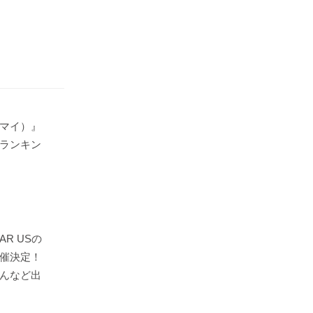
マイ）』
ランキン
AR USの
催決定！
んなど出