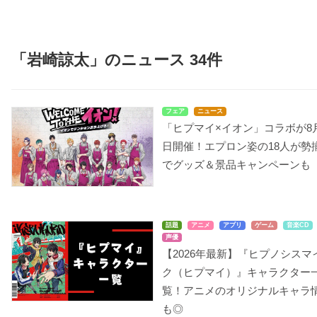
「岩崎諒太」のニュース 34件
フェア
ニュース
「ヒプマイ×イオン」コラボが8
日開催！エプロン姿の18人が勢
でグッズ＆景品キャンペーンも
話題
アニメ
アプリ
ゲーム
音楽CD
声優
【2026年最新】『ヒプノシスマ
ク（ヒプマイ）』キャラクター
覧！アニメのオリジナルキャラ
も◎