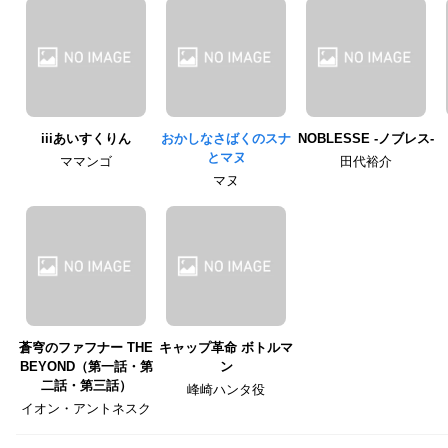
iiiあいすくりん
おかしなさばくのスナ
NOBLESSE -ノブレス-
とマヌ
ママンゴ
田代裕介
マヌ
蒼穹のファフナー THE
キャップ革命 ボトルマ
BEYOND（第一話・第
ン
二話・第三話）
峰崎ハンタ役
イオン・アントネスク