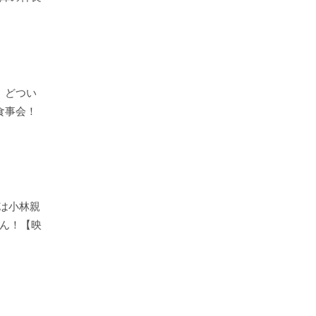
」どつい
食事会！
戸は小林親
ん！【映