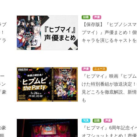
話題
声優
ラブ
【保存版】『ヒプノシスマ
場！
プマイ）』声優まとめ！個
イラ
キャラを演じるキャストを
声優
ニュース
テー
『ヒプマイ』映画『ヒプム
キン
けた特別番組が放送決定！
「豪
見どころを徹底解説、新情
も
写真
話題
声優
の豪
『ヒプマイ』6周年記念イ
膨
オフショットまとめ！声優