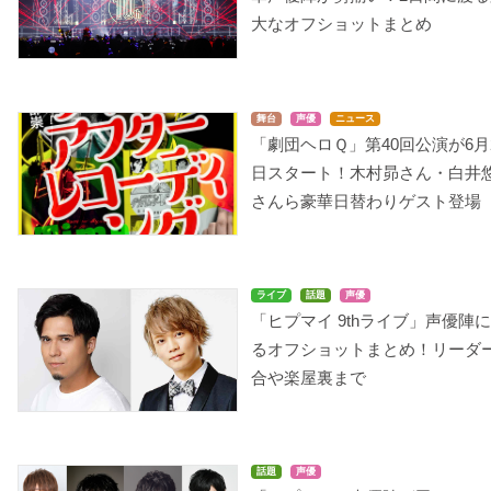
大なオフショットまとめ
舞台
声優
ニュース
「劇団ヘロＱ」第40回公演が6月
日スタート！木村昴さん・白井
さんら豪華日替わりゲスト登場
ライブ
話題
声優
「ヒプマイ 9thライブ」声優陣
るオフショットまとめ！リーダ
合や楽屋裏まで
話題
声優