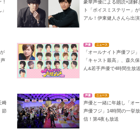
ケ！
豪華声優による朗読×謎解
ん」
ト「ボイスミステリー」が
アル！伊東健人さんら出演
声優
ニュース
ムが
「オールナイト声優フジ」
ー声
「キャスト最高」、森久保
ん&若手声優で4時間生放
声優
ニュース
天﨑
声優と一緒に年越し「オー
」節
声優フジ」14時間の一挙
信！第4夜も放送