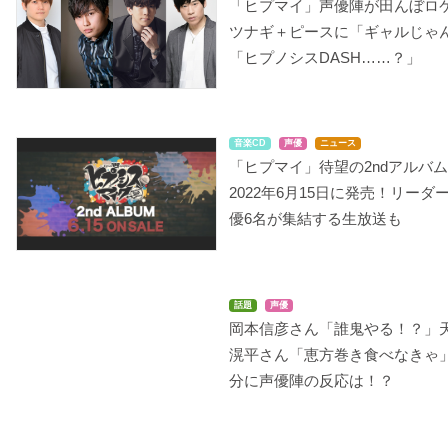
「ヒプマイ」声優陣が田んぼロ
ツナギ＋ピースに「ギャルじゃ
「ヒプノシスDASH……？」
音楽CD
声優
ニュース
「ヒプマイ」待望の2ndアルバ
2022年6月15日に発売！リーダ
優6名が集結する生放送も
話題
声優
岡本信彦さん「誰鬼やる！？」
滉平さん「恵方巻き食べなきゃ
分に声優陣の反応は！？