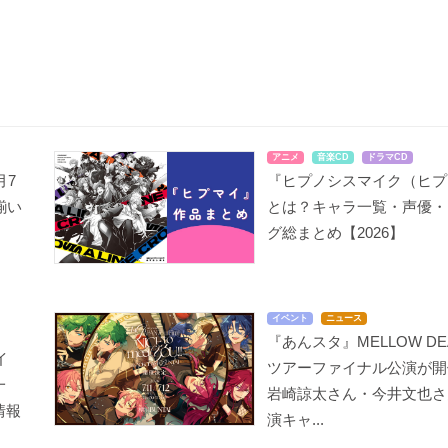
アニメ
音楽CD
ドラマCD
月7
『ヒプノシスマイク（ヒプ
揃い
とは？キャラ一覧・声優・
グ総まとめ【2026】
イベント
ニュース
『あんスタ』MELLOW DE
イ
ツアーファイナル公演が開
一
岩崎諒太さん・今井文也さ
情報
演キャ...