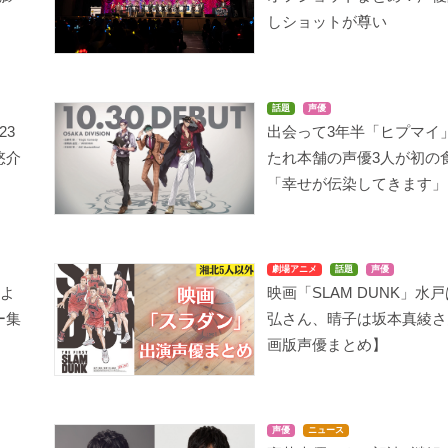
しショットが尊い
話題
声優
23
出会って3年半「ヒプマイ
悠介
たれ本舗の声優3人が初の
「幸せが伝染してきます」
劇場アニメ
話題
声優
によ
映画「SLAM DUNK」水
ー集
弘さん、晴子は坂本真綾さ
画版声優まとめ】
声優
ニュース