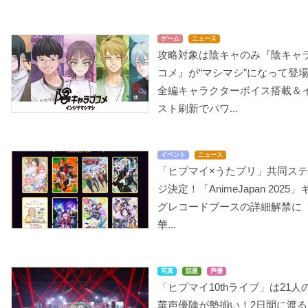
ゲーム
ニュース
攻略対象は陰キャのみ『陰キャ
コメ』が“マシマシ”になって登
全編キャラクターボイス搭載＆
スト刷新でパワ...
イベント
ニュース
「ヒプマイ×うたプリ」共同ス
ジ決定！「AnimeJapan 2025」
グレコードブースの詳細解禁に
華...
写真
話題
声優
「ヒプマイ10thライブ」は21人
華声優陣が勢揃い！2日間に渡る