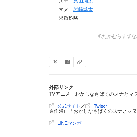
スナ：
葉山翔太
マヌ：
岩崎諒太
※敬称略
©たかむらすずな/
外部リンク
TVアニメ「おかしなさばくのスナとマ
公式サイト
／
Twitter
原作漫画「おかしなさばくのスナとマヌ
LINEマンガ