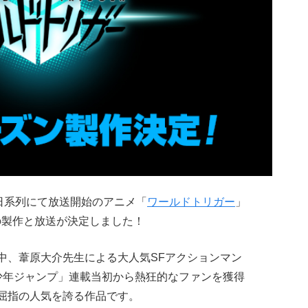
朝日系列にて放送開始のアニメ「
ワールドトリガー
」
ンの製作と放送が決定しました！
載中、葦原大介先生による大人気SFアクションマン
少年ジャンプ」連載当初から熱狂的なファンを獲得
も屈指の人気を誇る作品です。