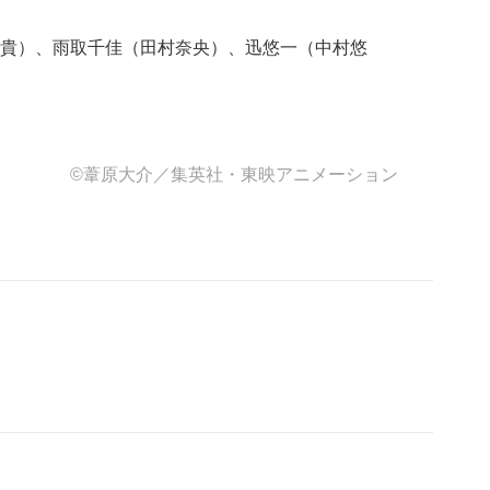
貴）、雨取千佳（田村奈央）、迅悠一（中村悠
©葦原大介／集英社・東映アニメーション