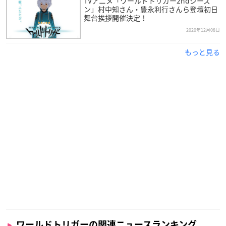
TVアニメ「ワールドトリガー2ndシーズ
ン」村中知さん・豊永利行さんら登壇初日
舞台挨拶開催決定！
2020年12月08日
もっと見る
作品概要
TVアニメ「ワールドトリガー」2ndシーズン
【放送情報】
2021年1月9日(土)より毎週土曜25:30～
テレビ朝日系列「NUMAnimation」にて放送
【スタッフ】
原作：葦原大介 「週刊少年ジャンプ」「ジャンプスクエア」
ワールドトリガーの関連ニュースランキング