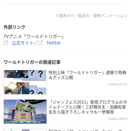
の姿も！
https://t.co/sY5JRbtBNi
↑YouTubeではバージョンの違う映像を公開中です。こちら
もぜひご覧下さい！
pic.twitter.com/juc7OlJJHP
©葦原大介／集英社・東映アニメーション
—
ワールドトリガー
アニメ公式 (@Anime_W_Trigger)
Dec
外部リンク
ember 12, 2020
TVアニメ「ワールドトリガー」
公式サイト
／
Twitter
ワールドトリガーの関連記事
YouTube ver.
特別上映「ワールドトリガー」週替り特典
＆グッズ公開
2020年12月11日
「ジャンフェス2021」配信プログラムのタ
イムテーブル公開！三好輝先生・加藤和恵
先生ら描き下ろしキャラも一挙解禁
2020年12月09日