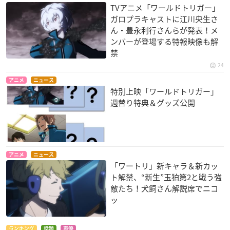
TVアニメ「ワールドトリガー」
ガロプラキャストに江川央生さ
ん・豊永利行さんらが発表！メ
ンバーが登場する特報映像も解
禁
24
アニメ
ニュース
特別上映「ワールドトリガー」
週替り特典＆グッズ公開
アニメ
ニュース
「ワートリ」新キャラ＆新カッ
ト解禁、“新生”玉狛第2と戦う強
敵たち！犬飼さん解説席でニコ
ッ
ランキング
話題
声優