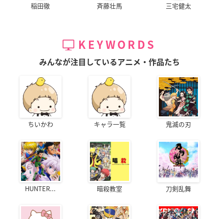
稲田徹
斉藤壮馬
三宅健太
KEYWORDS
みんなが注目しているアニメ・作品たち
ちいかわ
キャラ一覧
鬼滅の刃
HUNTER...
暗殺教室
刀剣乱舞