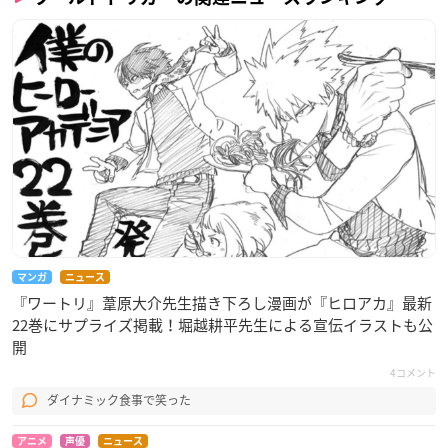
（集英社）連載
製作：東映アニメーション
【キャスト】
空閑遊真：村中知
三雲修：梶裕貴
雨取千佳：田村奈央
迅悠一：中村悠一
ヒュース：島﨑信長 ほか
※敬称略
マンガ
ニュース
『ワートリ』葦原大介先生描き下ろし漫画が『ヒロアカ』最新
22巻にサプライズ掲載！堀越耕平先生による宣伝イラストも公
開
4コメント
ダイナミック食事で笑った
アニメ
声優
ニュース