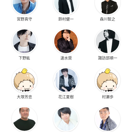
宮野真守
鈴村健一
森川智之
下野紘
速水奨
諏訪部順一
大塚芳忠
花江夏樹
村瀬歩