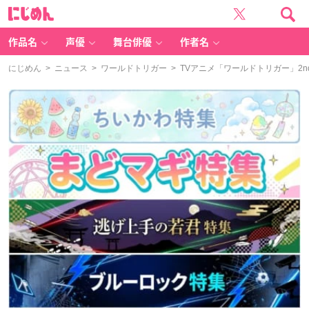
に
じ
め
ん
作品名
声優
舞台俳優
作者名
にじめん
>
ニュース
>
ワールドトリガー
> TVアニメ「ワールドトリガー」2