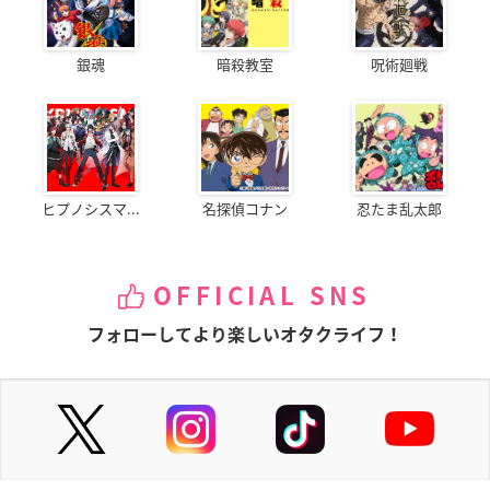
銀魂
暗殺教室
呪術廻戦
染井華役：近藤玲奈さん
原作を読ませていただき、香取隊がと
ても大好きになりました！
香取隊のオペレーターである華は、普
段は淡々としていて感情の起伏はあま
ヒプノシスマ...
名探偵コナン
忍たま乱太郎
り見せませんが、メンバーの意見を尊重しつつ、的確に指示を
出してみんなをまとめたり、厳しくも影で支えてくれる優しい
女の子です。
葉子との関係性が魅力的なので、注目して見ていただけたら嬉
OFFICIAL SNS
しいです。
フォローしてより楽しいオタクライフ！
染井華
香取隊のオペレーター。
現場の浮ついた空気を一瞬にして引き締める冷静さをもつ。
隊員からは「華さん」の愛称で呼ばれている。