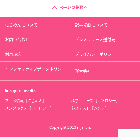
ページの先頭へ
作品概要
にじめんについて
記事掲載について
お問い合わせ
プレスリリース送付先
TVアニメ「ワールドトリガー」2ndシーズン
【放送情報】
利用規約
プライバシーポリシー
2021年1月9日（土）よりテレビ朝日系列にて毎週土曜深夜1時3
0分～「NUMAnimation」にて放送開始！
インフォマティブデータポリシ
運営会社
ー
【スタッフ】
原作：葦原大介「週刊少年ジャンプ」「ジャンプSQ.」（集英
kusuguru
media
社）連載
アニメ情報［にじめん］
科学ニュース［ナゾロジー］
製作：東映アニメーション
メンタルケア［ココロジー］
心理テスト［シンリ］
放送：テレビ朝日
【キャスト】
Copyright 2013 nijimen.
空閑遊真（村中知）、三雲修（梶裕貴）、雨取千佳（田村奈