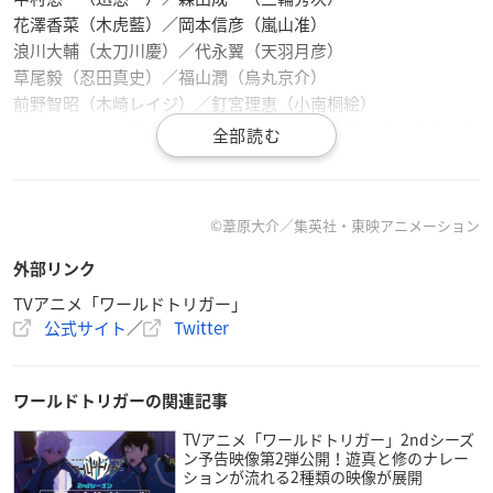
花澤香菜（木虎藍）／岡本信彦（嵐山准）
浪川大輔（太刀川慶）／代永翼（天羽月彦）
草尾毅（忍田真史）／福山潤（烏丸京介）
前野智昭（木崎レイジ）／釘宮理恵（小南桐絵）
浦和めぐみ（林藤陽太郎・雷神丸）／桑島法子（沢村響子・那
須玲）
織田優成（奈良坂透）／岸尾だいすけ（米屋陽介）
高戸靖広（古寺章平）／根本幸多（佐鳥賢）
©葦原大介／集英社・東映アニメーション
森下由樹子（緑川駿）／岩田光央（当真勇）
沼田祐介（諏訪洸太郎）／徳山靖彦（堤大地）
外部リンク
塩屋浩三（鬼怒田本吉）／島田敏（根付栄蔵）
TVアニメ「ワールドトリガー」
畠中祐（笹森日佐人）／高塚正也（来馬辰也）
公式サイト
／
Twitter
竹本英史（荒船哲次）／置鮎龍太郎（冬島慎次）
泰勇気（穂刈篤）／成瀬誠（半崎義人）
庄司宇芽香（熊谷友子）／一木千洋（日浦茜）
ワールドトリガーの関連記事
草野太一（別太一）／
潘めぐみ
（香取葉子）
TVアニメ「ワールドトリガー」2ndシーズ
赤羽根健治
（若村麓郎）／
三野雄大
（三浦雄太）
ン予告映像第2弾公開！遊真と修のナレー
近藤玲奈
（染井華）／島﨑信長（ヒュース）
ションが流れる2種類の映像が展開