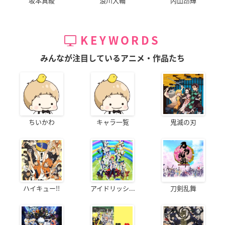
坂本真綾
浪川大輔
内山昂輝
三浦雄太役：三野雄大さん
僕は、学生時代から原作の方を読ませ
KEYWORDS
ていただいており、大好きな作品だっ
たので、お話を頂いた時に率直に嬉し
みんなが注目しているアニメ・作品たち
くて、マネージャーさんの目の前でニ
ヤけてしまった記憶があります（笑）
香取隊については、他の隊と比べても、ある意味一番等身大な
のかなと思います。
衝突しながらもがいている所は、思わず見ていて応援したくな
ちいかわ
キャラ一覧
鬼滅の刃
ります！
精一杯演じさせていただきましたので、楽しみにしていて下さ
い！
三浦雄太
ハイキュー!!
アイドリッシ...
刀剣乱舞
香取隊の攻撃手にして、弧月の使い手。
隊長である香取に同調しつつ、隊員間の仲裁役になることもし
ばしば。