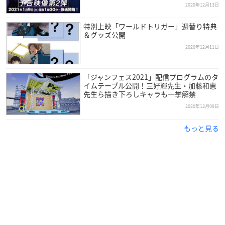
江川央生（ガトリン）／豊永利行（ラタリコフ）
2020年12月13日
園崎未恵（ウェン･ソー）／津田健次郎（コスケロ）
特別上映「ワールドトリガー」週替り特典
村瀬歩（レギンデッツ）／白石涼子（ヨミ）
＆グッズ公開
緑川光（風間蒼也）／野島裕史（村上鋼）
2020年12月11日
渡辺美佐（加古望）／ゆかな（黒江双葉）
諏訪部順一（二宮匡貴）／内匠靖明（辻新之助）
田中健大（犬飼澄晴）
「ジャンフェス2021」配信プログラムのタ
イムテーブル公開！三好輝先生・加藤和恵
※敬称略
先生ら描き下ろしキャラも一挙解禁
2020年12月09日
もっと見る
先行カット
【ガロプラ編】の中で活躍するキャラ
クターの中から、「ボーダー」より、
玉狛第一隊の小南桐絵、三輪隊の三輪
秀次、風間隊の風間蒼也、太刀川隊の
太刀川慶。