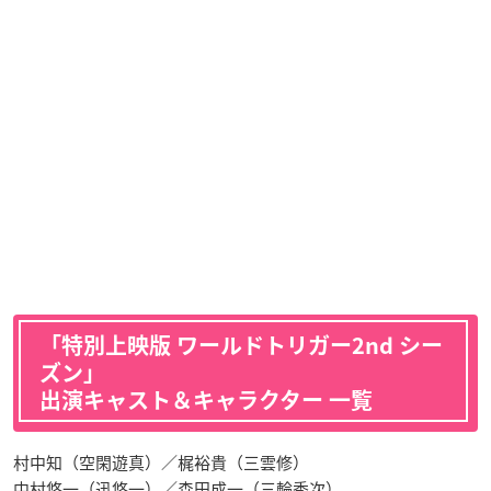
「特別上映版 ワールドトリガー2nd シー
ズン」
出演キャスト＆キャラクター 一覧
村中知（空閑遊真）／梶裕貴（三雲修）
中村悠一（迅悠一）／森田成一（三輪秀次）