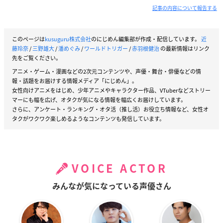
記事の内容について報告する
香取葉子役：潘めぐみさん
連載当初より「ワールドトリガー」を
このページは
kusuguru株式会社
のにじめん編集部が作成・配信しています。
近
藤玲奈
/
三野雄大
/
潘めぐみ
/
ワールドトリガー
/
赤羽根健治
の最新情報はリンク
読ませていただいていたので、待望の
先をご覧ください。
アニメ2ndシーズンに香取として携わ
アニメ・ゲーム・漫画などの2次元コンテンツや、声優・舞台・俳優などの情
らせていただけて本当に嬉しいです！
報・話題をお届けする情報メディア「にじめん」。
もどかしさ抱える若村に優しい三浦、
女性向けアニメをはじめ、少年アニメやキャラクター作品、VTuberなどストリー
そして香取を語るに欠かせない染井華と、役の関係性は少しギ
マーにも幅を広げ、オタクが気になる情報を幅広くお届けしています。
さらに、アンケート・ランキング・オタ活（推し活）お役立ち情報など、女性オ
スギスしていますが、アフレコ現場にはとても心地の良いもの
タクがワクワク楽しめるようなコンテンツも発信しています。
がありました！
香取隊の応援もどうぞよろしくお願いいたします！
香取葉子
VOICE ACTOR
Ｂ級中位部隊を率いる、高飛車な女性隊長。
みんなが気になっている声優さん
万能手としての手腕を活かし、隊の中核を担う。
モールモッドを華麗に撃破するほどの実力者である。