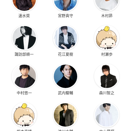
若村麓郎役：赤羽根健治さん
速水奨
宮野真守
木村昴
おお、ワートリだ～と思いました（笑）
タイトルは知っていましたが、内容に
ついてはあまり存じ上げなかったの
で、すぐに単行本を買って読ませて頂
きました。
諏訪部順一
花江夏樹
村瀬歩
若村くんの心境は「あーわかる。ツラ
イんだよなぁ」と勝手に入れ込んでしまいました。
是非、泥臭くも頑張る若村くんを楽しみにしていてください。
若村麓郎
中村悠一
武内駿輔
森川智之
三浦と同い年の銃手。
香取に対して、厳しい意見をぶつけ、言い合いになることが多
い。
しかし、オペレーターである染井には逆らわない様子。