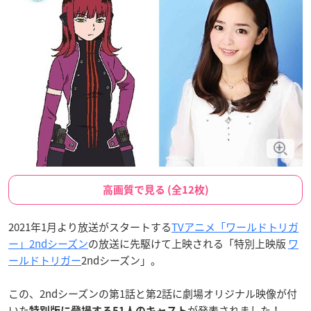
高画質で見る (全12枚)
2021年1月より放送がスタートする
TVアニメ「ワールドトリガ
ー」2ndシーズン
の放送に先駆けて上映される「特別上映版
ワ
ールドトリガー
2ndシーズン」。
この、2ndシーズンの第1話と第2話に劇場オリジナル映像が付
いた
が発表されました！
特別版に登場する51人のキャスト