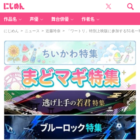
に
じ
め
ん
作品名
声優
舞台俳優
作者名
にじめん
>
ニュース
>
近藤玲奈
> 「ワートリ」特別上映版に参加する51名