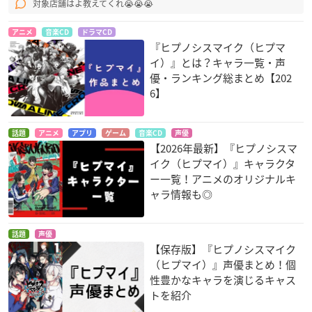
対象店舗はよ教えてくれ😭😭😭
アニメ
音楽CD
ドラマCD
『ヒプノシスマイク（ヒプマ
イ）』とは？キャラ一覧・声
優・ランキング総まとめ【202
6】
話題
アニメ
アプリ
ゲーム
音楽CD
声優
【2026年最新】『ヒプノシスマ
イク（ヒプマイ）』キャラクタ
ー一覧！アニメのオリジナルキ
ャラ情報も◎
話題
声優
【保存版】『ヒプノシスマイク
（ヒプマイ）』声優まとめ！個
性豊かなキャラを演じるキャス
トを紹介