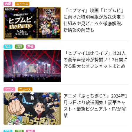
声優
ニュース
『ヒプマイ』映画『ヒプムビ』
に向けた特別番組が放送決定！
仕組みや見どころを徹底解説、
新情報の解禁も
写真
話題
声優
「ヒプマイ10thライブ」は21人
の豪華声優陣が勢揃い！2日間に
渡る膨大なオフショットまとめ
アニメ
ニュース
アニメ『ぶっちぎり?!』2024年1
月13日より放送開始！豪華キャ
スト・最新ビジュアル・PVが解
禁
写真
話題
声優