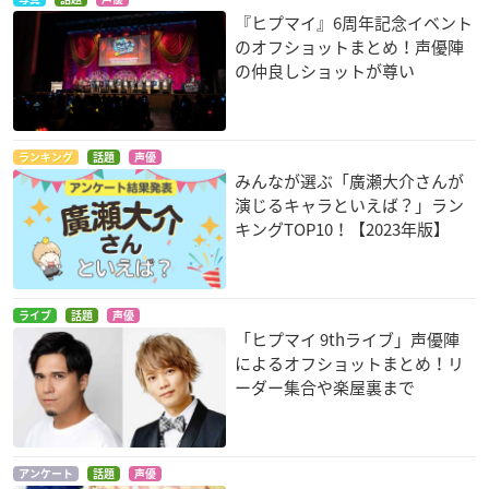
『ヒプマイ』6周年記念イベント
のオフショットまとめ！声優陣
の仲良しショットが尊い
ランキング
話題
声優
みんなが選ぶ「廣瀬大介さんが
演じるキャラといえば？」ラン
キングTOP10！【2023年版】
ライブ
話題
声優
「ヒプマイ 9thライブ」声優陣
によるオフショットまとめ！リ
ーダー集合や楽屋裏まで
アンケート
話題
声優