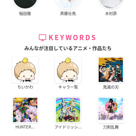
稲田徹
斉藤壮馬
木村昴
KEYWORDS
みんなが注目しているアニメ・作品たち
ちいかわ
キャラ一覧
鬼滅の刃
HUNTER...
アイドリッシ...
刀剣乱舞