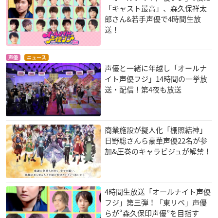
「キャスト最高」、森久保祥太
郎さん&若手声優で4時間生放
送！
声優
ニュース
声優と一緒に年越し「オールナ
イト声優フジ」14時間の一挙放
送・配信！第4夜も放送
商業施設が擬人化「棚照結神」
日野聡さんら豪華声優22名が参
加&圧巻のキャラビジュが解禁！
4時間生放送「オールナイト声優
フジ」第三弾！「東リベ」声優
らが“森久保印声優”を目指す