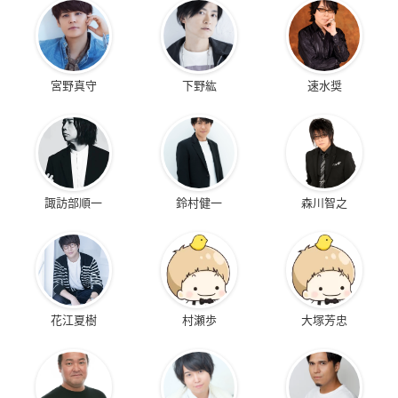
宮野真守
下野紘
速水奨
諏訪部順一
鈴村健一
森川智之
花江夏樹
村瀬歩
大塚芳忠