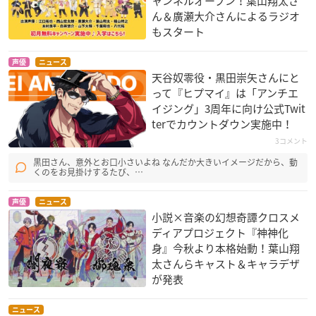
ャンネルオープン！葉山翔太さ
ん＆廣瀬大介さんによるラジオ
もスタート
声優
ニュース
天谷奴零役・黒田崇矢さんにと
って『ヒプマイ』は「アンチエ
イジング」3周年に向け公式Twit
terでカウントダウン実施中！
3コメント
黒田さん、意外とお口小さいよね なんだか大きいイメージだから、動
くのをお見掛けするたび、…
声優
ニュース
小説×音楽の幻想奇譚クロスメ
ディアプロジェクト『神神化
身』今秋より本格始動！葉山翔
太さんらキャスト＆キャラデザ
が発表
ニュース