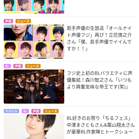
声優
ニュース
若手声優の生放送「オールナイ
ト声優フジ」再び！立花慎之介
さん「僕、若手声優でイイんで
すか！！」
BL
声優
ニュース
フジ史上初のBLバラエティに声
優集結！森川智之さん「いつも
より興奮気味な帝王です(笑)」
イベント
BL
声優
ニュース
BL好きのお祭り「ちるフェス」
中澤まさともさん&葉山翔太さん
が豪華BL作家陣とトークショー