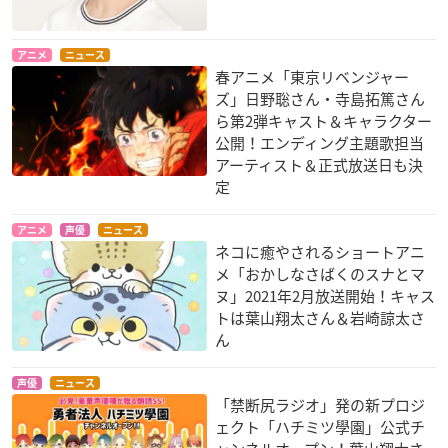
アニメ
ニュース
春アニメ「東京リベンジャー
ズ」日野聡さん・寺島拓篤さん
ら第2弾キャスト＆キャラクター
公開！エンディング主題歌担当
アーティスト＆正式放送日も決
定
アニメ
声優
ニュース
ネコに癒やされるショートアニ
メ「おかしなさばくのスナとマ
ヌ」2021年2月放送開始！キャス
トは葉山翔太さん＆岩崎諒太さ
ん
声優
ニュース
「禁断尻ラジオ」発の新プロジ
ェクト「ハチミツ學園」公式チ