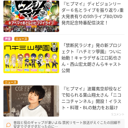
『ヒプマイ』ディビジョンリー
ダー６名とライブを振り返り♪重
大発表有りの5thライブBD/DVD
発売記念特番配信決定！
声優
ニュース
「禁断尻ラジオ」発の新プロジ
ェクト『ハチミツ學園』ついに
始動！キャラデザ＆江口拓也さ
ん・西山宏太朗さんらキャスト
公開
ニュース
『ヒプマイ』波羅夷空却役など
で知られる葉山翔太さん「ニコ
ニコチャンネル」開設！イラス
ト・料理・BLの魅力をお届け
5コメント
普段と役のギャップが凄いよね 禁尻リモート放送がえぐこたの回線不
安定でグダグダだったのに…