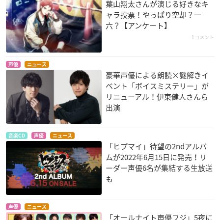
葉山翔太さんが演じる好きなキ
ャラ投票！やっぱり空却？一
六？【アンケート】
1コメント
声優
ニュース
豪華声優による朗読×謎解きイ
ベント「ボイスミステリー」が
リニューアル！伊東健人さんら
出演
音楽CD
声優
ニュース
「ヒプマイ」待望の2ndアルバ
ムが2022年6月15日に発売！リ
ーダー声優6名が集結する生放送
も
声優
ニュース
「オールナイト声優フジ」5夜に