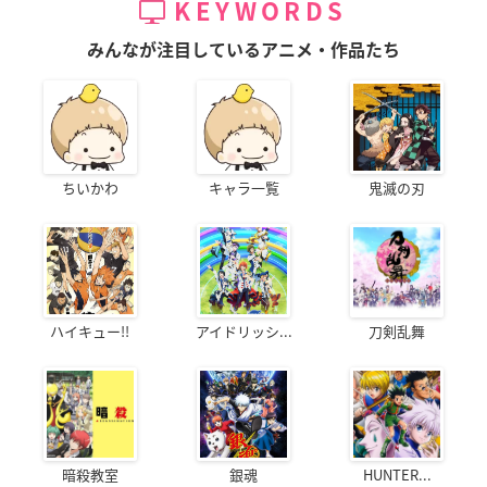
KEYWORDS
みんなが注目しているアニメ・作品たち
ちいかわ
キャラ一覧
鬼滅の刃
ハイキュー!!
アイドリッシ...
刀剣乱舞
暗殺教室
銀魂
HUNTER...