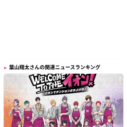
【NEW③🍯】
ハチ学オリジナルグッズの販売や
配信イベントなども予定しています…‼️
🌈ぜひ応援お願いします🌈
チャンネル会員登録はこちら🐝✨
https://t.co/b8cW9Hk0hL
#江口拓也
#西山宏太朗
#白井悠介
#廣瀬大介
#木村良平
#山
下大輝
#葉山翔太
#村瀬歩
#千葉翔也
#八代拓
#檜山修之
ほ
か
pic.twitter.com/QnKzLrjGoD
— ハチミツ學園🍯 (@hachigaku1)
December 15, 2020
葉山翔太さんの関連ニュースランキング