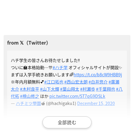
ハチ学生の皆さんお待たせしました‼️
ついに🏫本格始動…🎊
#ハチ学
オフィシャルサイトが開設✨
まずは入学手続きお願いします🌈
https://t.co/b8cW9HBB9j
※年内月額無料💕
#江口拓也
#西山宏太朗
#白井悠介
#廣瀬
大介
#木村良平
#山下大輝
#葉山翔太
#村瀬歩
#千葉翔也
#八
代拓
#檜山修之
ほか
pic.twitter.com/ST7qG9DSLk
—
ハチミツ學園
🍯 (@hachigaku1)
December 15, 2020
【NEWS①🍯】
１月28日（木）より