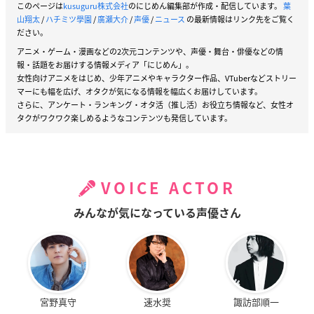
このページは
kusuguru株式会社
のにじめん編集部が作成・配信しています。
葉
山翔太
/
ハチミツ學園
/
廣瀬大介
/
声優
/
ニュース
の最新情報はリンク先をご覧く
ださい。
アニメ・ゲーム・漫画などの2次元コンテンツや、声優・舞台・俳優などの情
報・話題をお届けする情報メディア「にじめん」。
女性向けアニメをはじめ、少年アニメやキャラクター作品、VTuberなどストリー
マーにも幅を広げ、オタクが気になる情報を幅広くお届けしています。
さらに、アンケート・ランキング・オタ活（推し活）お役立ち情報など、女性オ
タクがワクワク楽しめるようなコンテンツも発信しています。
VOICE ACTOR
みんなが気になっている声優さん
宮野真守
速水奨
諏訪部順一