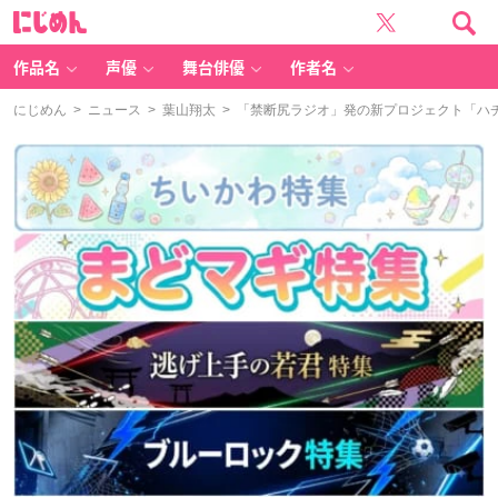
に
じ
め
ん
作品名
声優
舞台俳優
作者名
にじめん
>
ニュース
>
葉山翔太
> 「禁断尻ラジオ」発の新プロジェクト「ハ