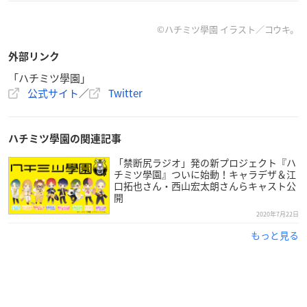
「ハチ学ラジオ」スタート‼️
廣瀬大介
さん＆
葉山翔太
さんによる
©ハチミツ學園 イラスト／コウキ。
月一生ライブがたーーっぷり楽しめます
ハチ学メンバーももちろん登場予定🐝
外部リンク
要チェック❣️
https://t.co/b8cW9HBB9j
#廣瀬大介
#葉山翔太
「ハチミツ學園」
ほか
pic.twitter.com/Gpujoqzslc
公式サイト
／
Twitter
— ハチミツ學園🍯 (@hachigaku1)
December 15, 2020
ハチミツ學園の関連記事
【NEWS②🍯】
「禁断尻ラジオ」発の新プロジェクト『ハ
ハチ学の世界を広げる
チミツ學園』ついに始動！キャラデザ＆江
「ハチ学」朗読ドラマも配信予定✨
口拓也さん・西山宏太朗さんらキャスト公
開
涙と感動と笑いと不条理なドラマを展開予定♪
まずは下記からチャンネル登録を‼️
https://t.co/b8cW9Hk0h
2020年7月22日
L
#江口拓也
#西山宏太朗
#白井悠介
#廣瀬大介
#木村良平
#
もっと見る
山下大輝
#葉山翔太
#村瀬歩
#千葉翔也
#八代拓
#檜山修之
他
pic.twitter.com/Lw4L31Rrm5
— ハチミツ學園🍯 (@hachigaku1)
December 15, 2020