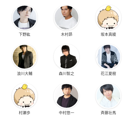
下野紘
木村昴
坂本真綾
浪川大輔
森川智之
花江夏樹
村瀬歩
中村悠一
斉藤壮馬