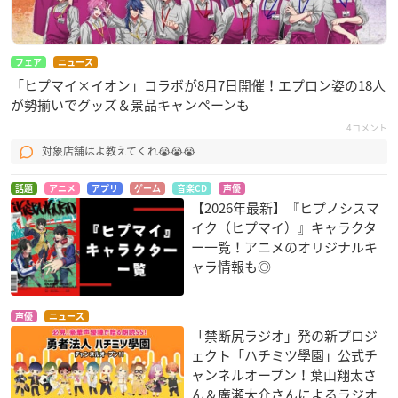
フェア
ニュース
「ヒプマイ×イオン」コラボが8月7日開催！エプロン姿の18人
が勢揃いでグッズ＆景品キャンペーンも
4コメント
対象店舗はよ教えてくれ😭😭😭
話題
アニメ
アプリ
ゲーム
音楽CD
声優
【2026年最新】『ヒプノシスマ
イク（ヒプマイ）』キャラクタ
ー一覧！アニメのオリジナルキ
ャラ情報も◎
声優
ニュース
「禁断尻ラジオ」発の新プロジ
ェクト「ハチミツ學園」公式チ
ャンネルオープン！葉山翔太さ
ん＆廣瀬大介さんによるラジオ