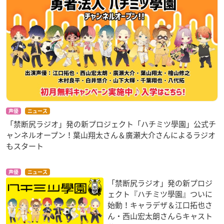
声優
ニュース
「禁断尻ラジオ」発の新プロジェクト「ハチミツ學園」公式チ
ャンネルオープン！葉山翔太さん＆廣瀬大介さんによるラジオ
もスタート
声優
ニュース
「禁断尻ラジオ」発の新プロジ
ェクト『ハチミツ學園』ついに
始動！キャラデザ＆江口拓也さ
ん・西山宏太朗さんらキャスト