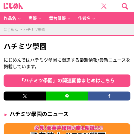
に
じ
め
ん
作品名
声優
舞台俳優
作者名
にじめん
> ハチミツ學園
ハチミツ學園
にじめんではハチミツ學園に関連する最新情報/最新ニュースを
掲載しています。
「ハチミツ學園」の関連画像まとめはこちら
ハチミツ學園のニュース