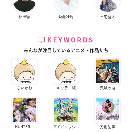
稲田徹
斉藤壮馬
三宅健太
KEYWORDS
みんなが注目しているアニメ・作品たち
ちいかわ
キャラ一覧
鬼滅の刃
HUNTER...
アイドリッシ...
刀剣乱舞