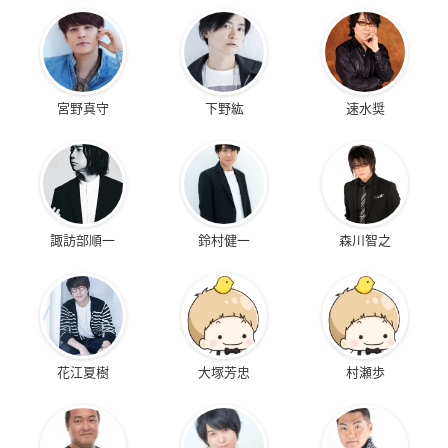
宮野真守
下野紘
速水奨
諏訪部順一
鈴村健一
森川智之
花江夏樹
大塚芳忠
村瀬歩