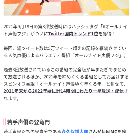
2021年9月18日の第3弾放送時にはハッシュタグ「#オールナイ
ト声優フジ」がついに
を獲得！
Twitter国内トレンド1位
毎回、総ツイート数は5万ツイート超えの記録を継続させてい
る人気声優によるバラエティ番組「オールナイト声優フジ」。
過去3回放送されているこの番組の完全版が年またぎでまとめ
て放送されるほか、2021年を締めくくる番組としてお届けする
スピンオフ番組「オールナイト声優ゆく年くる年」と併せて、
さ
2021年末から2022年始に計14時間にわたり一挙放送・配信
れます。
若手声優の登竜門
若手声優たちの兄貴分である
を務
森久保祥太郎
さんが毎回MC