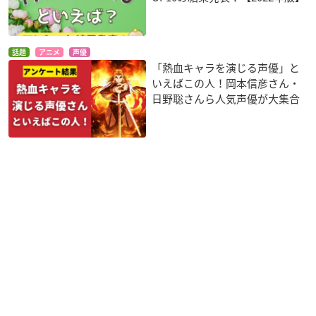
山本和臣
※50音順・敬称略
話題
アニメ
声優
「熱血キャラを演じる声優」と
いえばこの人！岡本信彦さん・
日野聡さんら人気声優が大集合