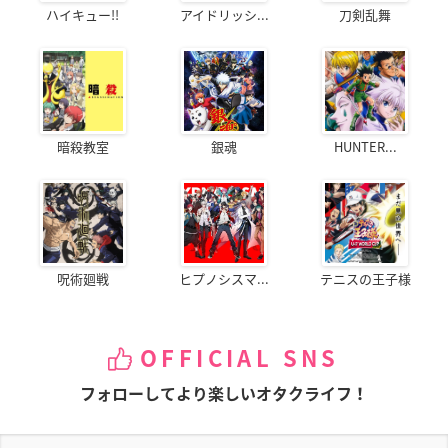
ハイキュー!!
アイドリッシ...
刀剣乱舞
暗殺教室
銀魂
HUNTER...
呪術廻戦
ヒプノシスマ...
テニスの王子様
OFFICIAL SNS
フォローしてより楽しいオタクライフ！