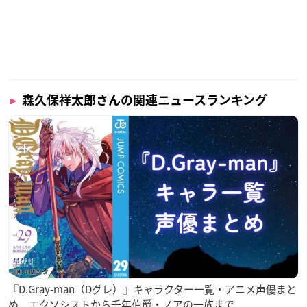
【出演】
山谷祥生/
狩野翔
/
広瀬裕也
※敬称略
オールナイト声優フジ2夜未公開映像付完全版
森久保祥太郎さんの関連ニュースランキング
【放送日時】
2022年1月1日(土・祝)0時〜4時30分
【放送/配信】
フジテレビTWO/TWOsmart
【出演】
MC：森久保祥太郎
声優オールナイターズ(21名)
阿座上洋平/岩崎諒太/
浦和希
/狩野翔/小林大紀/酒井広大/榊原
優希/佐藤元/汐谷文康/白井悠介/高塚智人/竹内栄治/立花慎之
『D.Gray-man（Dグレ）』キャラクター一覧・アニメ声優まと
介/
中澤まさとも
/野津山幸宏/濱野大輝/葉山翔太/帆世雄一/山
め エクソシストから千年伯爵・ノアの一族まで