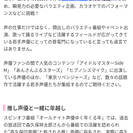
め、瞬発力の必要なバラエティ企画、カラオケでのパフォーマ
ンスなどに挑戦！
声の仕事だけではなく、顔出しのバラエティ番組やイベント出
演、歌って踊るライブなど活躍するフィールドが広がってきて
いる若手声優にとっての登竜門になっていると言っても過言で
はありません。
声優ファンの間で人気のコンテンツ「アイドルマスターSide
M」「あんさんぶるスターズ」「ヒプノシスマイク」に出演し
ている声優のほか、「東京リベンジャーズ」など、数々の話題
作で活躍する若手声優たちが集結するのでご期待ください。
推し声優と一緒に年越し
スピンオフ番組「オールナイト声優ゆく年くる年」では、過去
の放送回で森久保祥太郎さんから番組での活躍を認められ
た“森久保印声優”と称される推し声優に指名され、実際に森久