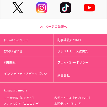
ページの先頭へ
にじめんについて
記事掲載について
お問い合わせ
プレスリリース送付先
利用規約
プライバシーポリシー
インフォマティブデータポリシ
運営会社
ー
kusuguru
media
アニメ情報［にじめん］
科学ニュース［ナゾロジー］
メンタルケア［ココロジー］
心理テスト［シンリ］