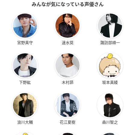
みんなが気になっている声優さん
宮野真守
速水奨
諏訪部順一
下野紘
木村昴
坂本真綾
浪川大輔
花江夏樹
森川智之