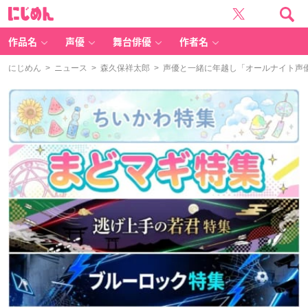
に
じ
め
ん
作品名
声優
舞台俳優
作者名
にじめん
>
ニュース
>
森久保祥太郎
> 声優と一緒に年越し「オールナイト声