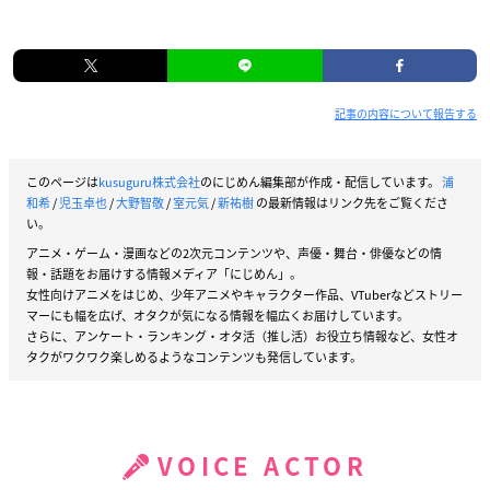
記事の内容について報告する
このページは
kusuguru株式会社
のにじめん編集部が作成・配信しています。
浦
和希
/
児玉卓也
/
大野智敬
/
室元気
/
新祐樹
の最新情報はリンク先をご覧くださ
い。
アニメ・ゲーム・漫画などの2次元コンテンツや、声優・舞台・俳優などの情
報・話題をお届けする情報メディア「にじめん」。
女性向けアニメをはじめ、少年アニメやキャラクター作品、VTuberなどストリー
マーにも幅を広げ、オタクが気になる情報を幅広くお届けしています。
さらに、アンケート・ランキング・オタ活（推し活）お役立ち情報など、女性オ
タクがワクワク楽しめるようなコンテンツも発信しています。
VOICE ACTOR