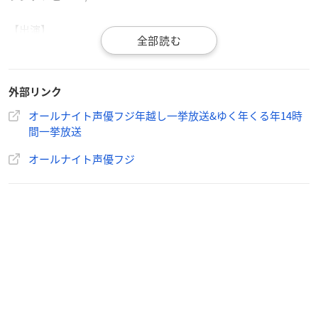
【出演】
MC：
森久保祥太郎
声優オールナイターズ(21名)
外部リンク
阿座上洋平/伊東健人/
岩崎諒太
/菊池勇成/
小林大紀
/子安光樹/
榊原優希/
汐谷文康
/高塚智人/仲村宗悟/新田杏樹/野津山幸宏/
オールナイト声優フジ年越し一挙放送&ゆく年くる年14時
間一挙放送
濱健人/
葉山翔太
/
坂泰斗
/
帆世雄一
/増元拓也/山口智広/山谷祥
生/ランズベリー・アーサー/渡辺紘
オールナイト声優フジ
※50音順・敬称略
オールナイト声優ゆく年くる年
【放送日時】
2021年12月31日(金)23時30分〜24時
【放送/配信】
フジテレビTWO/TWOsmart