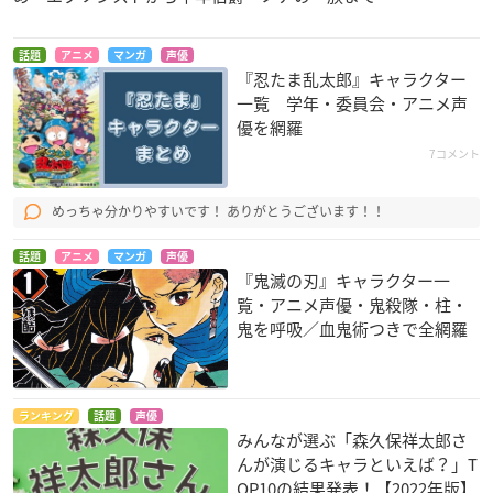
口智広/山谷祥生/ランズベリー・アーサー
※50音順・敬称略
話題
アニメ
マンガ
声優
『忍たま乱太郎』キャラクター
一覧 学年・委員会・アニメ声
優を網羅
オールナイト声優フジ3夜未公開映像付完全版
7コメント
【放送日時】
2022年1月1日(土・祝)4時30分〜9時
めっちゃ分かりやすいです！ ありがとうございます！！
【放送/配信】
話題
アニメ
マンガ
声優
フジテレビTWO/TWOsmart
『鬼滅の刃』キャラクター一
覧・アニメ声優・鬼殺隊・柱・
【出演】
鬼を呼吸／血鬼術つきで全網羅
MC：森久保祥太郎
声優オールナイターズ(21名)
ランキング
話題
声優
五十嵐雅
/岩崎諒太/
浦尾岳大
/浦和希/
大野智敬
/狩野翔/
木島隆
みんなが選ぶ「森久保祥太郎さ
一
/
児玉卓也
/小林大紀/汐谷文康/
新祐樹
/
鈴木裕斗
/中澤まさと
んが演じるキャラといえば？」T
も/
永塚拓馬
/
林勇
/葉山翔太/坂泰斗/広瀬裕也/帆世雄一/
室元気
/
OP10の結果発表！【2022年版】