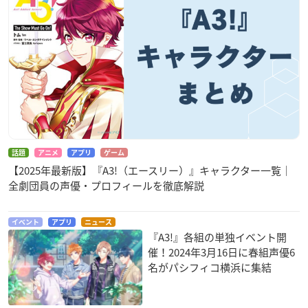
話題
アニメ
アプリ
ゲーム
【2025年最新版】『A3!（エースリー）』キャラクター一覧｜
全劇団員の声優・プロフィールを徹底解説
イベント
アプリ
ニュース
『A3!』各組の単独イベント開
催！2024年3月16日に春組声優6
名がパシフィコ横浜に集結