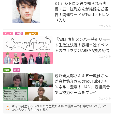
3！』シトロン役で知られる声
優・五十嵐雅さんが結婚をご報
告！関連ワードがTwitterトレン
ド入り
2コメント
アニメ
声優
ニュース
『A3!』春組メンバー特別リモー
ト生放送決定！春組単独イベン
トの中止を受けABEMA独占配信
1コメント
話題
声優
浅沼晋太郎さん＆五十嵐雅さん
が白井悠介さんのYouTubeチャ
ンネルに登場！『A3!』春組集合
で演技力ゲームをプレイ
3コメント
ギャラ発生するレベルの再生数だよね 声優さんも仕事ないって言って
たからいくらか払ってるん…