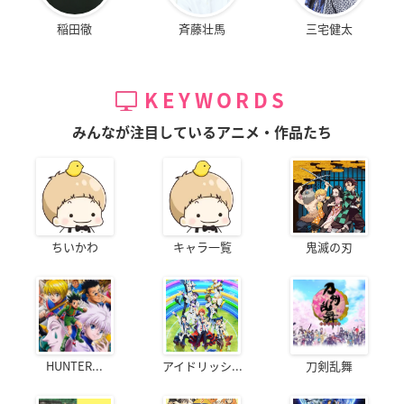
稲田徹
斉藤壮馬
三宅健太
KEYWORDS
みんなが注目しているアニメ・作品たち
ちいかわ
キャラ一覧
鬼滅の刃
HUNTER...
アイドリッシ...
刀剣乱舞