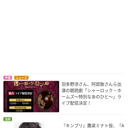
声優
ニュース
羽多野渉さん、阿部敦さんら出
演の朗読劇「シャーロック・ホ
ームズ～特別なあのひと～」ラ
イブ配信決定！
話題
『キンプリ』鷹梁ミナト役、『A