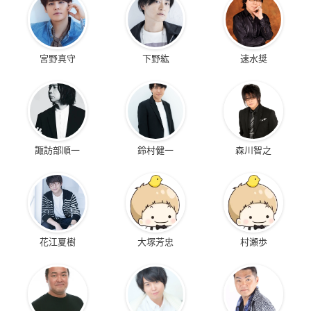
宮野真守
下野紘
速水奨
諏訪部順一
鈴村健一
森川智之
花江夏樹
大塚芳忠
村瀬歩