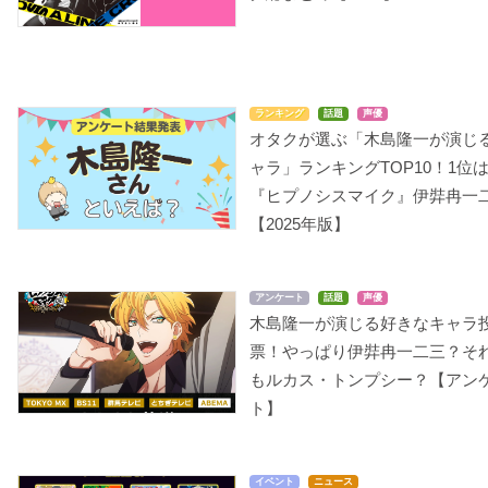
ランキング
話題
声優
オタクが選ぶ「木島隆一が演じ
ャラ」ランキングTOP10！1位
『ヒプノシスマイク』伊弉冉一
【2025年版】
アンケート
話題
声優
木島隆一が演じる好きなキャラ
票！やっぱり伊弉冉一二三？そ
もルカス・トンプシー？【アン
ト】
イベント
ニュース