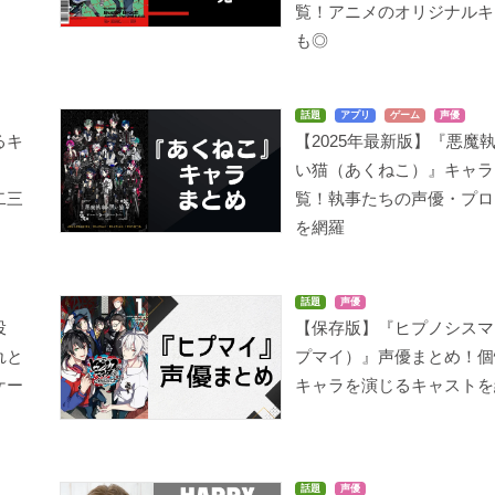
覧！アニメのオリジナルキ
も◎
話題
アプリ
ゲーム
声優
るキ
【2025年最新版】『悪魔
は
い猫（あくねこ）』キャラ
二三
覧！執事たちの声優・プロ
を網羅
話題
声優
投
【保存版】『ヒプノシスマ
れと
プマイ）』声優まとめ！個
ケー
キャラを演じるキャストを
話題
声優