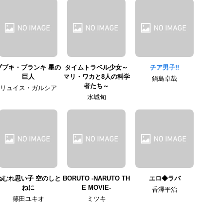
ブブキ・ブランキ 星の
タイムトラベル少女～
チア男子!!
巨人
マリ・ワカと8人の科学
鍋島卓哉
者たち～
リュイス・ガルシア
水城旬
ねむれ思い子 空のしと
BORUTO -NARUTO TH
エロ◆ラバ
ねに
E MOVIE-
香澤平治
篠田ユキオ
ミツキ