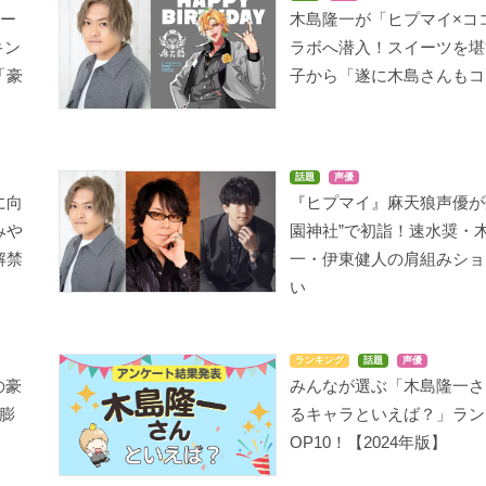
テー
木島隆一が「ヒプマイ×コ
キン
ラボへ潜入！スイーツを堪
「豪
子から「遂に木島さんもコ
話題
声優
に向
『ヒプマイ』麻天狼声優が
みや
園神社”で初詣！速水奨・
解禁
一・伊東健人の肩組みショ
い
ランキング
話題
声優
の豪
みんなが選ぶ「木島隆一さ
膨
るキャラといえば？」ラン
OP10！【2024年版】