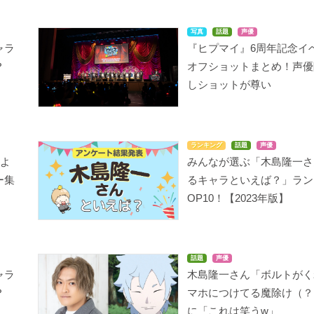
写真
話題
声優
ャラ
『ヒプマイ』6周年記念イ
？
オフショットまとめ！声優
しショットが尊い
ランキング
話題
声優
によ
みんなが選ぶ「木島隆一さ
ー集
るキャラといえば？」ラン
OP10！【2023年版】
話題
声優
ャラ
木島隆一さん「ボルトがく
？
マホにつけてる魔除け（？
に「これは笑うw」