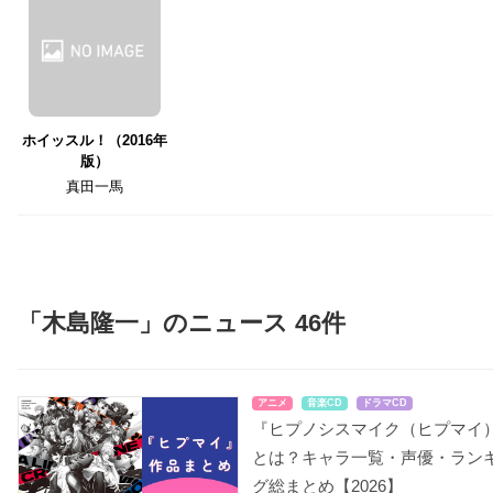
ホイッスル！（2016年
版）
真田一馬
「木島隆一」のニュース 46件
アニメ
音楽CD
ドラマCD
『ヒプノシスマイク（ヒプマイ
とは？キャラ一覧・声優・ラン
グ総まとめ【2026】