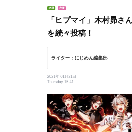
話題
声優
「ヒプマイ」木村昴さ
を続々投稿！
ライター：にじめん編集部
2021年 01月21日
Thursday 15:41