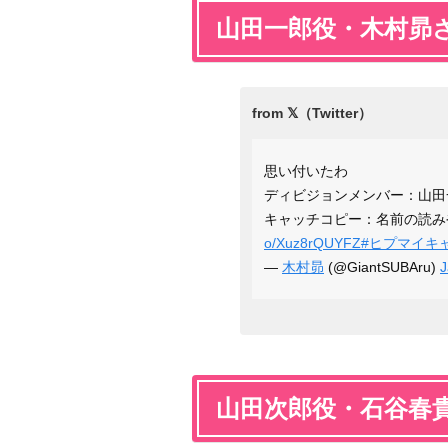
山田一郎役・木村昴
思い付いたわ
ディビジョンメンバー：山田
キャッチコピー：名前の読み
o/Xuz8rQUYFZ
#ヒプマイキ
—
木村昴
(@GiantSUBAru)
J
山田次郎役・石谷春