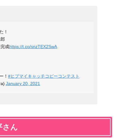
た！
二郎
未完成
https://t.co/snzTEX2SwA
ー！
#ヒプマイキャッチコピーコンテスト
ra)
January 20, 2021
平さん