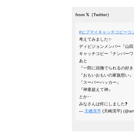
#ヒプマイキャッチコピーコ
考えてみました✨
ディビジョンメンバー『山田
キャッチコピー『ナンバーワ
あと
『一郎に頭撫でられるの好き
『おもいおもいの家族想い』
『スーパーハッカー』
『神童超えて神』
とか‥
みなさんは何にしました❓
—
天﨑滉平
(天崎滉平) (@ama