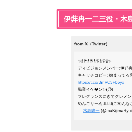
伊弉冉一二三役・木
✨🍾🥂🍾🥂🍾🥂🍾🥂🍾✨
ディビジョンメンバー:伊弉
キャッチコピー: 始まってる
https://t.co/BmVC3Fb5yx
職業イケ❤️ン✨(🙄)
フレグランスにきてクレメンス(
めんごりーぬ🙋🏻‍♂️✨(ごめんな
—
木島隆一
(@maKijimaRyui