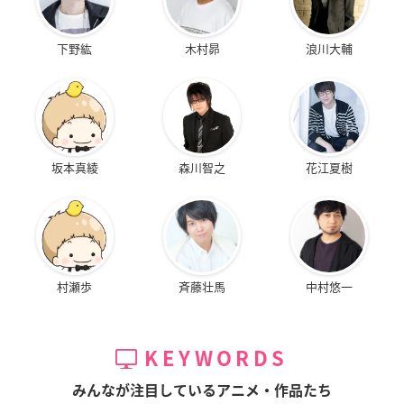
下野紘
木村昴
浪川大輔
坂本真綾
森川智之
花江夏樹
村瀬歩
斉藤壮馬
中村悠一
KEYWORDS
みんなが注目しているアニメ・作品たち