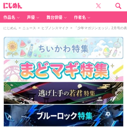
に
じ
め
ん
作品名
声優
舞台俳優
作者名
にじめん
>
ニュース
>
ヒプノシスマイク
> 「少年マガジンエッジ」2月号の