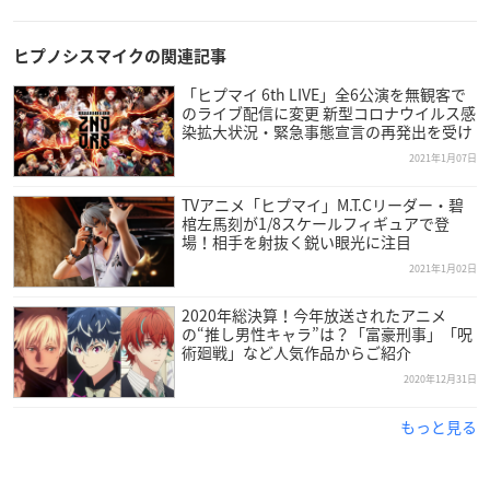
ヒプノシスマイクの関連記事
「ヒプマイ 6th LIVE」全6公演を無観客で
のライブ配信に変更 新型コロナウイルス感
染拡大状況・緊急事態宣言の再発出を受け
2021年1月07日
TVアニメ「ヒプマイ」M.T.Cリーダー・碧
棺左馬刻が1/8スケールフィギュアで登
場！相手を射抜く鋭い眼光に注目
2021年1月02日
2020年総決算！今年放送されたアニメ
の“推し男性キャラ”は？「富豪刑事」「呪
術廻戦」など人気作品からご紹介
2020年12月31日
もっと見る