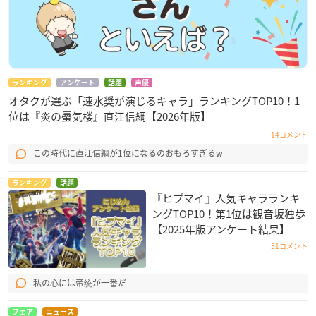
ランキング
アンケート
話題
声優
オタクが選ぶ「速水奨が演じるキャラ」ランキングTOP10！1
位は『炎の蜃気楼』直江信綱【2026年版】
14コメント
この時代に直江信綱が1位になるのおもろすぎるw
ランキング
話題
『ヒプマイ』人気キャラランキ
ングTOP10！第1位は観音坂独歩
【2025年版アンケート結果】
51コメント
私の心には帝统が一番だ
フェア
ニュース