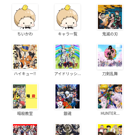
ちいかわ
キャラ一覧
鬼滅の刃
ハイキュー!!
アイドリッシ...
刀剣乱舞
暗殺教室
銀魂
HUNTER...