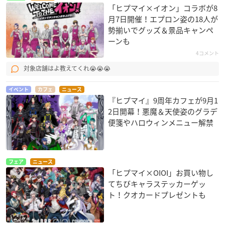
「ヒプマイ×イオン」コラボが8
月7日開催！エプロン姿の18人が
勢揃いでグッズ＆景品キャンペ
ーンも
4コメント
対象店舗はよ教えてくれ😭😭😭
イベント
カフェ
ニュース
『ヒプマイ』9周年カフェが9月1
2日開幕！悪魔＆天使姿のグラデ
便箋やハロウィンメニュー解禁
フェア
ニュース
「ヒプマイ×OIOI」お買い物し
てちびキャラステッカーゲッ
ト！クオカードプレゼントも