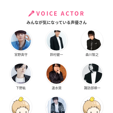
VOICE ACTOR
みんなが気になっている声優さん
宮野真守
鈴村健一
森川智之
下野紘
速水奨
諏訪部順一