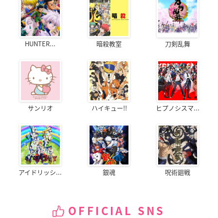
HUNTER...
暗殺教室
刀剣乱舞
サンリオ
ハイキュー!!
ヒプノシスマ...
アイドリッシ...
銀魂
呪術廻戦
OFFICIAL SNS