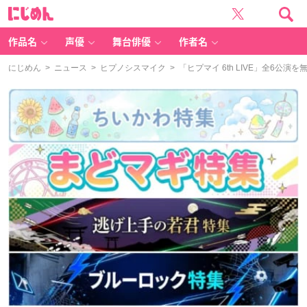
に
じ
め
ん
作品名
声優
舞台俳優
作者名
にじめん
>
ニュース
>
ヒプノシスマイク
> 「ヒプマイ 6th LIVE」全6