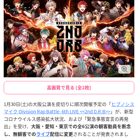
高画質で見る (全2枚)
1月30日(土)の大阪公演を皮切りに順次開催予定の「
ヒプノシス
マイク-Division Rap Battle- 6th LIVE <<2nd D.R.B>>
」が、新型
コロナウイルス感染拡大状況、および「緊急事態宣言の再発
出」を受け、
大阪・愛知・東京での全6公演の観客動員を断念
されることが発表されまし
し、無観客での
ライブ
配信に変更