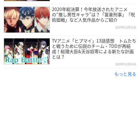
2020年総決算！今年放送されたアニメ
の“推し男性キャラ”は？「富豪刑事」「呪
術廻戦」など人気作品からご紹介
【6thLIVE 観客動員中止のお知らせ】
2020年12月31日
国内外における急速な新型コロナウイルス感染拡大状況、
および「緊急事態宣言の再発出」を受け、大阪・愛知・東
TVアニメ「ヒプマイ」13話感想 トムたち
京での全6公演の観客動員を断念し、無観客でのライブ配信
と戦うために伝説のチーム・TDDが再結
成！総理大臣&天谷奴零による新たな計画
に変更させていただくことにいたしました。
とは？
https://t.co/qY73weFcbn
pic.twitter.com/kvlp74kej5
2020年12月29日
—
ヒプノシスマイク
-D.R.B-(ヒプマイ)公式 (@hypnosismi
もっと見る
c)
January 7, 2021