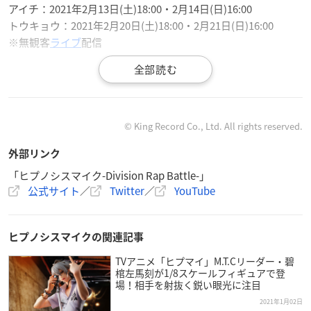
アイチ：2021年2月13日(土)18:00・2月14日(日)16:00
トウキョウ：2021年2月20日(土)18:00・2月21日(日)16:00
※無観客
ライブ
配信
【会場】
オオサカ：丸善インテックアリーナ大阪（大阪市中央体育館）
アイチ：Aichi Sky Expo（愛知県国際展示場） 展示ホールA
トウキョウ：両国国技館
© King Record Co., Ltd. All rights reserved.
外部リンク
【出演】
オオサカ：岩崎諒太、河西健吾、黒田崇矢、木村昴、石谷春
「ヒプノシスマイク-Division Rap Battle-」
公式サイト
／
Twitter
／
YouTube
貴、天﨑滉平（予定）
アイチ：葉山翔太、榊原優希、竹内栄治、速水奨、木島隆一、
伊東健人（予定）
ヒプノシスマイクの関連記事
トウキョウ：白井悠介、斉藤壮馬、野津山幸宏、浅沼晋太郎、
駒田航、神尾晋一郎（予定）
TVアニメ「ヒプマイ」M.T.Cリーダー・碧
棺左馬刻が1/8スケールフィギュアで登
※敬称略
場！相手を射抜く鋭い眼光に注目
2021年1月02日