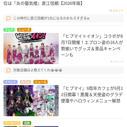
位は『炎の蜃気楼』直江信綱【2026年版】
14コメント
この時代に直江信綱が1位になるのおもろすぎるw
フェア
ニュース
「ヒプマイ×イオン」コラボが8
月7日開催！エプロン姿の18人が
勢揃いでグッズ＆景品キャンペ
ーンも
4コメント
対象店舗はよ教えてくれ😭😭😭
イベント
カフェ
ニュース
『ヒプマイ』9周年カフェが9月1
2日開幕！悪魔＆天使姿のグラデ
便箋やハロウィンメニュー解禁
ランキング
話題