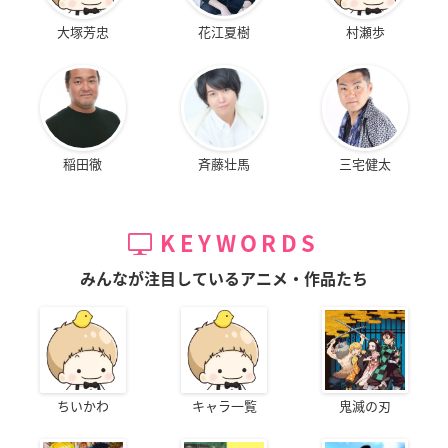
大塚芳忠
花江夏樹
村瀬歩
稲田徹
斉藤壮馬
三宅健太
KEYWORDS
みんなが注目しているアニメ・作品たち
ちいかわ
キャラ一覧
鬼滅の刃