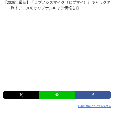
Toyotaka RYO gash! SHINSUKE HILOMU Dolton KENTA GeN KI
【2026年最新】『ヒプノシスマイク（ヒプマイ）』キャラクタ
MUTAKU
ー一覧！アニメのオリジナルキャラ情報も◎
【スタッフ】
原作：EVIL LINE RECORDS
演出：植木豪
脚本：亀田真二郎
※敬称略
記事の内容について報告する