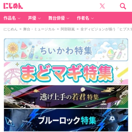
に
じ
め
ん
作品名
声優
舞台俳優
作者名
にじめん
>
舞台・ミュージカル
>
阿部顕嵐
> 全ディビジョンが揃う「ヒプステ