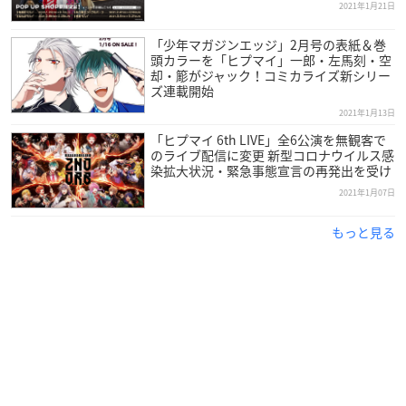
2021年1月21日
・一般発売（先着順）
「少年マガジンエッジ」2月号の表紙＆巻
2021年2月28日(日)18:00 ～ 3月5日(金) 12:00
頭カラーを「ヒプマイ」一郎・左馬刻・空
購入：
ローソンチケット
却・簓がジャック！コミカライズ新シリー
ズ連載開始
※お申込みは、おひとり様につき1枚までとなります。
※一般発売は先着順となりますので、予定枚数に達し次第受付
2021年1月13日
を終了いたします。
「ヒプマイ 6th LIVE」全6公演を無観客で
のライブ配信に変更 新型コロナウイルス感
※映画館により、座席間隔をあけてチケット販売を行う場合が
染拡大状況・緊急事態宣言の再発出を受け
ございます。
2021年1月07日
今後の情勢に応じて変更となる場合や、各映画館で対応が異な
る場合がございますので予めご了承ください。
もっと見る
公演概要
「ヒプノシスマイク-Division Rap Battle-」Rule t
he Stage -track.4