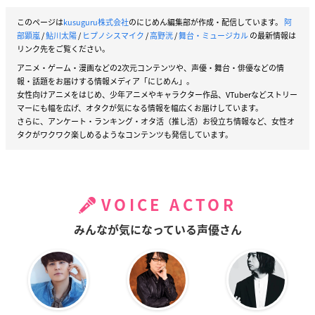
このページは
kusuguru株式会社
のにじめん編集部が作成・配信しています。
阿
部顕嵐
/
鮎川太陽
/
ヒプノシスマイク
/
高野洸
/
舞台・ミュージカル
の最新情報は
リンク先をご覧ください。
アニメ・ゲーム・漫画などの2次元コンテンツや、声優・舞台・俳優などの情
報・話題をお届けする情報メディア「にじめん」。
女性向けアニメをはじめ、少年アニメやキャラクター作品、VTuberなどストリー
マーにも幅を広げ、オタクが気になる情報を幅広くお届けしています。
さらに、アンケート・ランキング・オタ活（推し活）お役立ち情報など、女性オ
タクがワクワク楽しめるようなコンテンツも発信しています。
VOICE ACTOR
みんなが気になっている声優さん