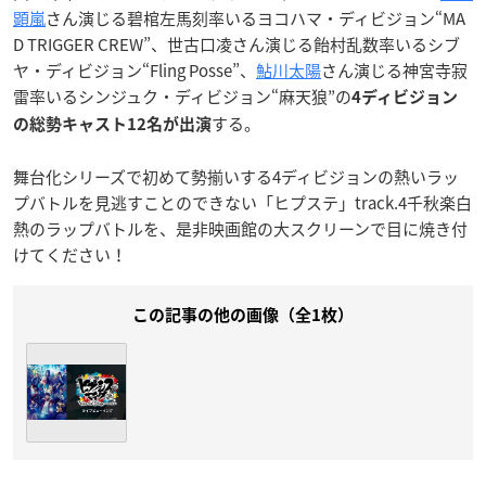
顕嵐
さん演じる碧棺左馬刻率いるヨコハマ・ディビジョン“MA
D TRIGGER CREW”、世古口凌さん演じる飴村乱数率いるシブ
ヤ・ディビジョン“Fling Posse”、
鮎川太陽
さん演じる神宮寺寂
雷率いるシンジュク・ディビジョン“麻天狼”の
4ディビジョン
する。
の総勢キャスト12名が出演
舞台化シリーズで初めて勢揃いする4ディビジョンの熱いラッ
プバトルを見逃すことのできない「ヒプステ」track.4千秋楽白
熱のラップバトルを、是非映画館の大スクリーンで目に焼き付
けてください！
この記事の他の画像（全1枚）