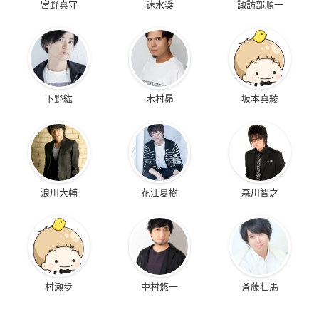
宮野真守
速水奨
諏訪部順一
下野紘
木村昴
坂本真綾
浪川大輔
花江夏樹
森川智之
村瀬歩
中村悠一
斉藤壮馬