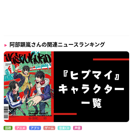
【キャスト】
イケブクロ･ディビジョン“Buster Bros!!!”
山田一郎：高野 洸 山田二郎：松田昇大 山田三郎：秋嶋
隆斗
ヨコハマ･ディビジョン“MAD TRIGGER CREW”
阿部顕嵐さんの関連ニュースランキング
碧棺左馬刻：
阿部顕嵐
入間銃兎：水江建太 毒島メイソ
ン理鶯：バーンズ勇気
シブヤ･ディビジョン“Fling Posse”
飴村乱数：世古口 凌 夢野幻太郎：前山剛久 有栖川帝
統：滝澤 諒
シンジュク･ディビジョン“麻天狼”
神宮寺寂雷：
鮎川太陽
伊弉冉一二三：荒木宏文 観音坂
独歩：宮城紘大
ディビジョン･ダンス･バトル “D.D.B”
話題
アニメ
アプリ
ゲーム
音楽CD
声優