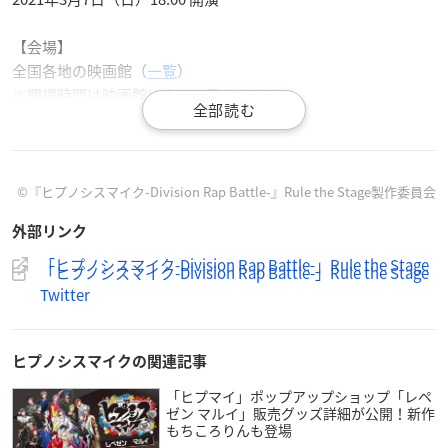
【会場】
全国各地の映画館（
一覧
）
※開場時間は映画館によって異なります。
※大阪府では条例により16歳未満の方は、終了時間が19時を過
ぎる為、保護者同伴でないとご入場できません。
【料金】
©『ヒプノシスマイク-Division Rap Battle-』Rule the Stage製作委員会
4,200円（税込／全席指定）
外部リンク
※3歳以上有料／3歳未満で座席が必要な場合は有料
「ヒプノシスマイク-Division Rap Battle-」Rule the Stage
「ヒプノシスマイク-Division Rap Battle-」Rule the Stage
【チケット】
Twitter
・オフィシャルモバイル会員先行（抽選）】
2021年1月17日(日)12:00 ～ 1月21日(木)23:59
ヒプノシスマイクの関連記事
・プレリクエスト（抽選）
「ヒプマイ」ポップアップショップ「レペ
2021年1月22日(金)18:00 ～ 1月24日(日)23:59
ゼン マルイ」販売グッズ詳細が公開！新作
購入：
ローソンチケット
もちころりんも登場