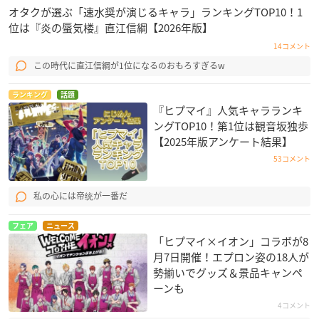
オタクが選ぶ「速水奨が演じるキャラ」ランキングTOP10！1
【出演者】
位は『炎の蜃気楼』直江信綱【2026年版】
Fling Posse(白井悠介、斉藤壮馬、野津山幸宏),MAD TRIGGER C
14コメント
REW(浅沼晋太郎、駒田航、神尾晋一郎
この時代に直江信綱が1位になるのおもろすぎるw
【視聴＆購入URL】
ランキング
話題
ABEMA
『ヒプマイ』人気キャラランキ
ングTOP10！第1位は観音坂独歩
【2025年版アンケート結果】
53コメント
通し券
【配信日程】
私の心には帝统が一番だ
上記3公演すべてご視聴いただけます
フェア
ニュース
【購入期間】
「ヒプマイ×イオン」コラボが8
2021年1月29日(金) 23:59まで
月7日開催！エプロン姿の18人が
勢揃いでグッズ＆景品キャンペ
【価格】
ーンも
10,000コイン(税込12,000円相当)
4コメント