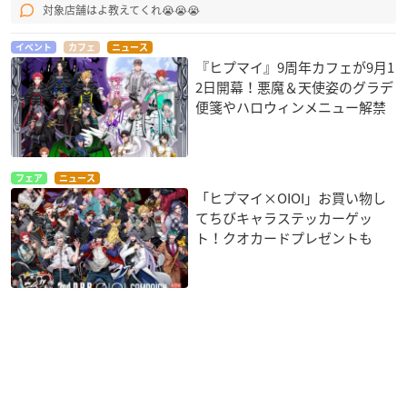
対象店舗はよ教えてくれ😭😭😭
【見逃し配信期間】
各公演の見逃し期間と同様になります
イベント
カフェ
ニュース
※3daysチケットを購入した場合、残りの2公演には1/30(土)中
『ヒプマイ』9周年カフェが9月1
2日開幕！悪魔＆天使姿のグラデ
に購入完了画面が反映されます。
便箋やハロウィンメニュー解禁
購入特典キャンペーン
通し券の購入者【全員】に、全キャストコメント入りオンライ
フェア
ニュース
ンフォトブックをプレゼント！
「ヒプマイ×OIOI」お買い物し
てちびキャラステッカーゲッ
【対象者】
ト！クオカードプレゼントも
2021年1月29日(金) 23:59までに「通し券」チケットを購入して
頂いた全員
【対象プレゼント】
全キャストコメント入りオンラインフォトブック
【購入対象期間】
2021年1月20日(水) 20:30 – 2021年1月29日(金) 23:59