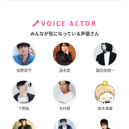
尚、広告の掲出及び賞品の発送をもって採用結果の発表とかえ
させていただきます。
VOICE ACTOR
【山田一郎を選択した場合の例】
ブクロが生んだラップの寵児
みんなが気になっている声優さん
※文字数は10文字程度でお願いいたします。
詳細・ご応募は
こちら
宮野真守
速水奨
諏訪部順一
📣ABEMA独占生配信 決定‼️
#ヒプノシスマイク
-Division Rap
Battle- 6th LIVE <<2nd D.R.B>>
1/31・2/14・2/21開催📣
下野紘
木村昴
坂本真綾
🎫3日通し券の購入者限定🎁
「全キャストコメント入りオンラインフォトブック」がも
らえる✨
#ヒプマイ6th
詳細はスレッドをCHECK👇
#アベマで