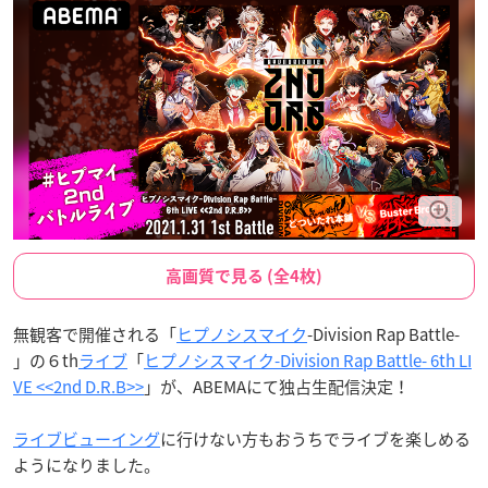
高画質で見る (全4枚)
無観客で開催される「
ヒプノシスマイク
-Division Rap Battle-
」の６th
ライブ
「
ヒプノシスマイク-Division Rap Battle- 6th LI
VE <<2nd D.R.B>>
」が、ABEMAにて独占生配信決定！
ライブビューイング
に行けない方もおうちでライブを楽しめる
ようになりました。