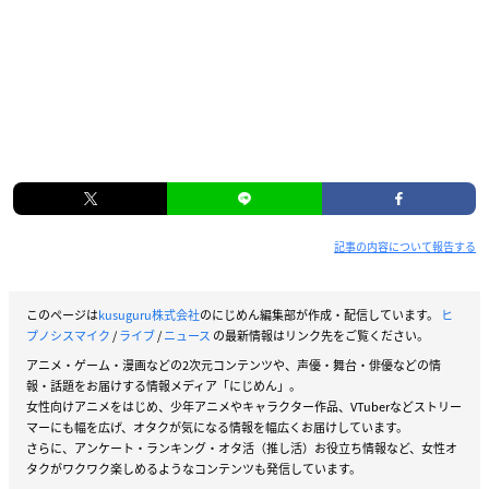
【当選連絡】
後日ギフトボックスにてご連絡致します。
※3月中のご案内を予定しておりますが、日程は予告なく変更
がある可能性がございます。
2nd D.R.B ディビジョンメンバー キャッ
記事の内容について報告する
チコピーコンテスト
このページは
kusuguru株式会社
のにじめん編集部が作成・配信しています。
ヒ
【応募期間】
プノシスマイク
/
ライブ
/
ニュース
の最新情報はリンク先をご覧ください。
2021年1月20日(水)21：00～1月27日(水)23：59
アニメ・ゲーム・漫画などの2次元コンテンツや、声優・舞台・俳優などの情
報・話題をお届けする情報メディア「にじめん」。
【賞品】
女性向けアニメをはじめ、少年アニメやキャラクター作品、VTuberなどストリー
キャッチコピー入りポスター（B2サイズ）
マーにも幅を広げ、オタクが気になる情報を幅広くお届けしています。
さらに、アンケート・ランキング・オタ活（推し活）お役立ち情報など、女性オ
※ご応募いただいたディビジョンメンバー絵柄に、採用された
タクがワクワク楽しめるようなコンテンツも発信しています。
キャッチコピーが入ったポスターになります。