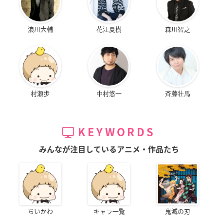
ヒプマイ
#ヒプマイ2ndバトルライブ
— ABEMA(アベマ) (@ABEMA)
January 20, 2021
浪川大輔
花江夏樹
森川智之
🔥「
ヒプノシスマイク
2nd D.R.Bディビジョンメンバーキャ
ッチコピーコンテスト」の開催が決定❗️🔥
各ディビジョンメンバーを表すキャッチコピーを考えてご応
募を📩!!!!!!
たくさんのご応募をお待ちしております🙇‍♀️🙇🙇‍♂️
https://t.co/
村瀬歩
中村悠一
斉藤壮馬
bGcLvN7Y62
pic.twitter.com/DdpR45Wvi6
— ヒプノシスマイク-D.R.B-(ヒプマイ)公式 (@hypnosismi
c)
January 20, 2021
KEYWORDS
みんなが注目しているアニメ・作品たち
ちいかわ
キャラ一覧
鬼滅の刃