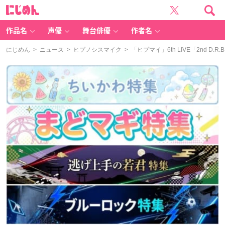
に
じ
め
ん
作品名
声優
舞台俳優
作者名
にじめん
>
ニュース
>
ヒプノシスマイク
> 「ヒプマイ」6th LIVE「2nd 