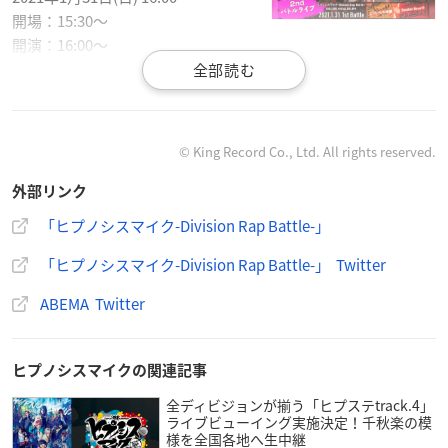
開場：15:30〜
開演：16:00〜
【購入期間】
2021年2月7日(日) 23:59まで
© King Record Co., Ltd. All rights reserved.
【価格】
3,400コイン(税込4,080円相当)
外部リンク
「ヒプノシスマイク-Division Rap Battle-」
【見逃し配信期間】
2021年2月7日(日)23:59まで
「ヒプノシスマイク-Division Rap Battle-」 Twitter
ABEMA Twitter
【出演者】
どついたれ本舗(岩崎諒太、河西健吾、黒田崇矢),Buster Bro
s!!!(木村昴、石谷春貴、天﨑滉平)
ヒプノシスマイクの関連記事
【視聴＆購入URL】
全ディビジョンが揃う「ヒプステtrack.4」
ライブビューイング実施決定！千秋楽の模
ABEMA
様を全国各地へ生中継