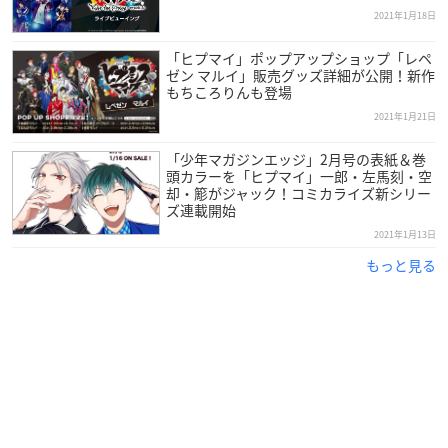
2021年1月18日
＜2nd BATTLE＞
「ヒプマイ」ポップアップショップ「レペ
【配信日程】
ゼン マルイ」販売グッズ詳細が公開！新作
2021年2月14日(日) 16:00～
もちころりんも登場
開場：15:30〜
2021年1月21日
開演：16:00〜
「少年マガジンエッジ」2月号の表紙＆巻
【購入期間】
頭カラーを「ヒプマイ」一郎・左馬刻・空
2021年2月21日(日) 23:59まで
却・簓がジャック！コミカライズ新シリー
ズ連載開始
【価格】
2021年1月13日
3,400コイン(税込4,080円相当)
もっと見る
【見逃し配信期間】
2021年2月21日(日)23:59まで
【出演者】
麻天狼(速水奨、木島隆一、伊東健人),Bad Ass Temple(葉山翔
太、榊原優希、竹内栄治)