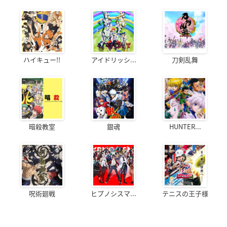
ハイキュー!!
アイドリッシ...
刀剣乱舞
暗殺教室
銀魂
HUNTER...
呪術廻戦
ヒプノシスマ...
テニスの王子様