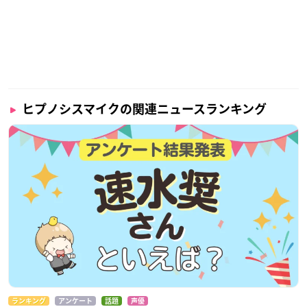
【視聴＆購入URL】
ABEMA
＜3rd BATTLE＞
【配信日程】
2021年2月21日(日) 19:00～
ヒプノシスマイクの関連ニュースランキング
開場：18:30〜
開演：19:00〜
【購入期間】
2021年2月28日(日) 23:59まで
【価格】
3,400コイン(税込4,080円相当)
【見逃し配信期間】
2021年2月28日(日)23:59まで
ランキング
アンケート
話題
声優