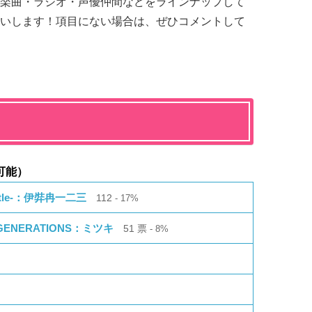
楽曲・ラジオ・声優仲間などをラインナップして
いします！項目にない場合は、ぜひコメントして
可能）
attle-：伊弉冉一二三
112
17%
 GENERATIONS：ミツキ
51
票
8%