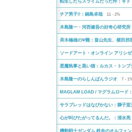
転生したらスライムだった件：ギド
チア男子!!：鍋島卓哉
11
2%
木島隆一・河西健吾の好奇心研究所
斉木楠雄のΨ難：畠山先生、横田邪
ソードアート・オンライン アリシ
悪魔執事と黒い猫：ルカス・トンプ
木島隆一のらしんばんラジオ
7
1
MAGLAM LOAD / マグラムロ
サラブレッドはなびかない：獅子堂
心が叫びたがってるんだ。：清水亮
機動戦士ガンダム 鉄血のオルフェ