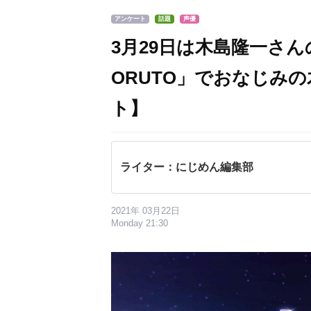
アンケート
話題
声優
3月29日は木島隆一さ
ORUTO」でおなじみ
ト】
ライター：にじめん編集部
2021年 03月22日
Monday 21:30