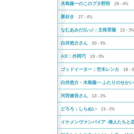
木島隆一のこのブタ野郎
29
4%
豚好き
27
4%
なむあみだ仏っ!：文殊菩薩
22
3
白井悠介さん
20
3%
A3!：外岡巧
19
3%
ゴッドイーター：空木レンカ
18
白井悠介・木島隆一 ふたりのせかい
河西健吾さん
13
2%
どろろ：しらぬい
13
2%
イケメンヴァンパイア -偉人たちと