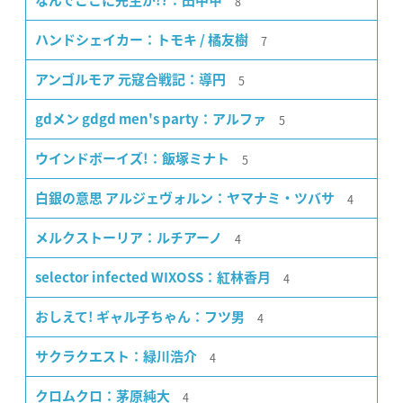
8
なんでここに先生が!?：田中甲
7
ハンドシェイカー：トモキ / 橘友樹
5
アンゴルモア 元寇合戦記：導円
5
gdメン gdgd men's party：アルファ
5
ウインドボーイズ!：飯塚ミナト
4
白銀の意思 アルジェヴォルン：ヤマナミ・ツバサ
4
メルクストーリア：ルチアーノ
4
selector infected WIXOSS：紅林香月
4
おしえて! ギャル子ちゃん：フツ男
4
サクラクエスト：緑川浩介
4
クロムクロ：茅原純大