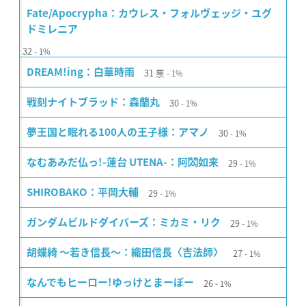
Fate/Apocrypha：カウレス・フォルヴェッジ・ユグ
ドミレニア
32
1%
31
票
DREAM!ing：白華時雨
1%
30
戦刻ナイトブラッド：森蘭丸
1%
30
夢王国と眠れる100人の王子様：アマノ
1%
29
なむあみだ仏っ!-蓮台 UTENA-：阿閦如来
1%
29
SHIROBAKO：平岡大輔
1%
29
ガンダムビルドダイバーズ：ミカミ・リク
1%
27
胡蝶綺 〜若き信長〜：織田信長〈吉法師〉
1%
26
なんでもヒーロー!ゆっけとまーぼー
1%