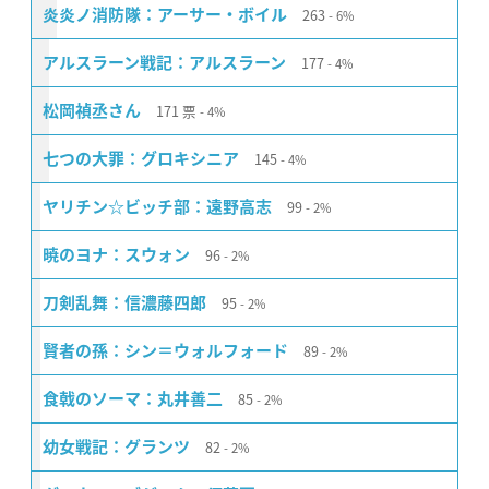
263
炎炎ノ消防隊：アーサー・ボイル
6%
177
アルスラーン戦記：アルスラーン
4%
171
票
松岡禎丞さん
4%
145
七つの大罪：グロキシニア
4%
99
ヤリチン☆ビッチ部：遠野高志
2%
96
暁のヨナ：スウォン
2%
95
刀剣乱舞：信濃藤四郎
2%
89
賢者の孫：シン＝ウォルフォード
2%
85
食戟のソーマ：丸井善二
2%
82
幼女戦記：グランツ
2%