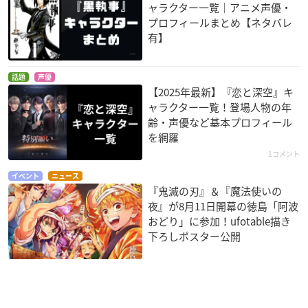
ャラクター一覧｜アニメ声優・
プロフィールまとめ【ネタバレ
有】
話題
声優
【2025年最新】『恋と深空』キ
ャラクター一覧！登場人物の年
齢・声優など基本プロフィール
を網羅
1コメント
イベント
ニュース
『鬼滅の刃』＆『魔法使いの
夜』が8月11日開幕の徳島「阿波
おどり」に参加！ufotable描き
下ろしポスター公開