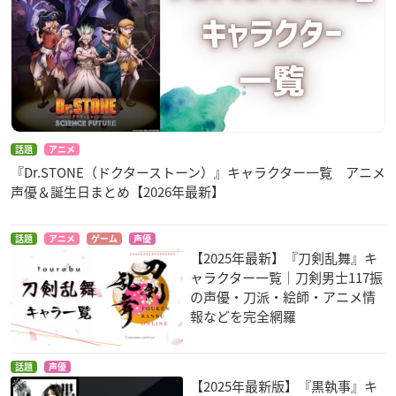
話題
アニメ
『Dr.STONE（ドクターストーン）』キャラクター一覧 アニメ
声優＆誕生日まとめ【2026年最新】
話題
アニメ
ゲーム
声優
【2025年最新】『刀剣乱舞』キ
ャラクター一覧｜刀剣男士117振
の声優・刀派・絵師・アニメ情
報などを完全網羅
話題
声優
【2025年最新版】『黒執事』キ