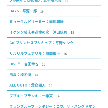
19
DYNAMIC CHORD：五十嵐八雲
19
DAYS：平源一郎
18
ミュークルドリーミー：南川朝陽
18
イケメン幕末◆運命の恋：沖田総司
16
Go!プリンセスプリキュア：平野ケンタ
16
リルリルフェアリル：風間優斗
15
DIVE!!：吉田幸也
14
風夏：榛名優
14
ALL OUT!!：霧島関人
14
ブブキ・ブランキ：一希東
グランブルーファンタジー：コウ、ザ・ハングドマン