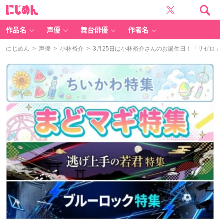
に
じ
め
ん
作品名
声優
舞台俳優
作者名
にじめん
>
声優
>
小林裕介
> 3月25日は小林裕介さんのお誕生日！「リゼロ」