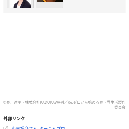
©長月達平・株式会社KADOKAWA刊／Re:ゼロから始める異世界生活製作
委員会
外部リンク
小林裕介さん ゆーりんプロ