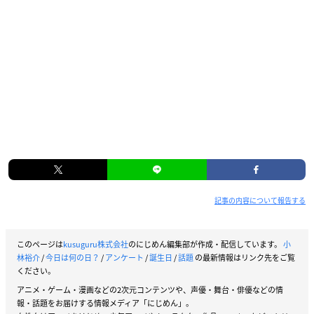
記事の内容について報告する
このページは
kusuguru株式会社
のにじめん編集部が作成・配信しています。
小
林裕介
/
今日は何の日？
/
アンケート
/
誕生日
/
話題
の最新情報はリンク先をご覧
ください。
アニメ・ゲーム・漫画などの2次元コンテンツや、声優・舞台・俳優などの情
報・話題をお届けする情報メディア「にじめん」。