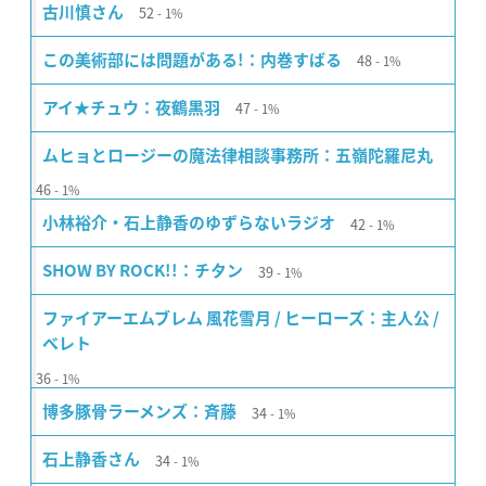
52
古川慎さん
1%
48
この美術部には問題がある!：内巻すばる
1%
47
アイ★チュウ：夜鶴黒羽
1%
ムヒョとロージーの魔法律相談事務所：五嶺陀羅尼丸
46
1%
42
小林裕介・石上静香のゆずらないラジオ
1%
39
SHOW BY ROCK!!：チタン
1%
ファイアーエムブレム 風花雪月 / ヒーローズ：主人公 /
ベレト
36
1%
34
博多豚骨ラーメンズ：斉藤
1%
34
石上静香さん
1%