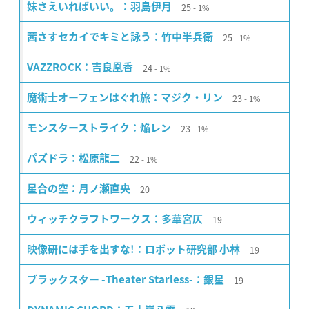
25
妹さえいればいい。：羽島伊月
1%
25
茜さすセカイでキミと詠う：竹中半兵衛
1%
24
VAZZROCK：吉良凰香
1%
23
魔術士オーフェンはぐれ旅：マジク・リン
1%
23
モンスターストライク：焔レン
1%
22
パズドラ：松原龍二
1%
20
星合の空：月ノ瀬直央
19
ウィッチクラフトワークス：多華宮仄
19
映像研には手を出すな!：ロボット研究部 小林
19
ブラックスター -Theater Starless-：銀星