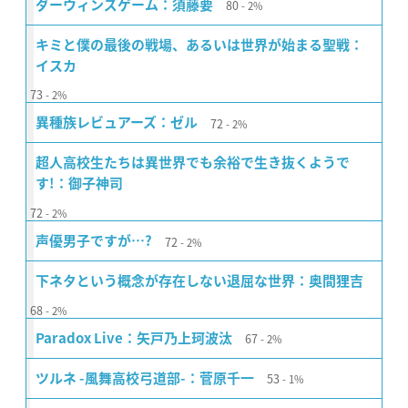
80
ダーウィンズゲーム：須藤要
2%
キミと僕の最後の戦場、あるいは世界が始まる聖戦：
イスカ
73
2%
72
異種族レビュアーズ：ゼル
2%
超人高校生たちは異世界でも余裕で生き抜くようで
す!：御子神司
72
2%
72
声優男子ですが…?
2%
下ネタという概念が存在しない退屈な世界：奥間狸吉
68
2%
67
Paradox Live：矢戸乃上珂波汰
2%
53
ツルネ -風舞高校弓道部-：菅原千一
1%