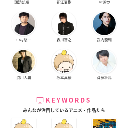
諏訪部順一
花江夏樹
村瀬歩
中村悠一
森川智之
武内駿輔
浪川大輔
坂本真綾
斉藤壮馬
KEYWORDS
みんなが注目しているアニメ・作品たち