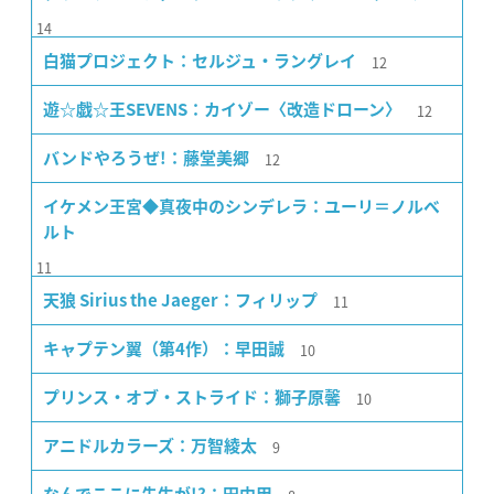
14
12
白猫プロジェクト：セルジュ・ラングレイ
12
遊☆戯☆王SEVENS：カイゾー〈改造ドローン〉
12
バンドやろうぜ!：藤堂美郷
イケメン王宮◆真夜中のシンデレラ：ユーリ＝ノルベ
ルト
11
11
天狼 Sirius the Jaeger：フィリップ
10
キャプテン翼（第4作）：早田誠
10
プリンス・オブ・ストライド：獅子原馨
9
アニドルカラーズ：万智綾太