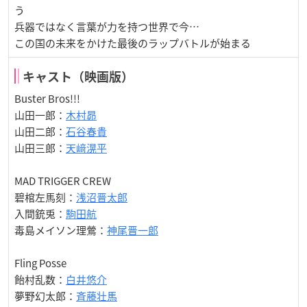
う
兵器ではなく言葉が力を持つ世界で今…
この国の未来をかけた最後のラップバトルが始まる
キャスト（映画版）
Buster Bros!!!
山田一郎：
木村昴
山田二郎：
石谷春貴
山田三郎：
天﨑滉平
MAD TRIGGER CREW
碧棺左馬刻：
浅沼晋太郎
入間銃兎：
駒田航
毒島メイソン理鶯：
神尾晋一郎
Fling Posse
飴村乱数：
白井悠介
夢野幻太郎：
斉藤壮馬