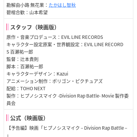
勘解由小路 無花果：
たかはし智秋
碧棺合歓：山本希望
スタッフ（映画版）
原作・音楽プロデュース：EVIL LINE RECORDS
キャラクター設定原案・世界観設定：EVIL LINE RECORD
S 百瀬祐一郎
監督：辻本貴則
脚本：百瀬祐一郎
キャラクターデザイン：Kazui
アニメーション制作：ポリゴン・ピクチュアズ
配給：TOHO NEXT
製作：ヒプノシスマイク -Division Rap Battle- Movie 製作委
員会
公式（映画版）
【予告編】映画「ヒプノシスマイク – Division Rap Battle –
」