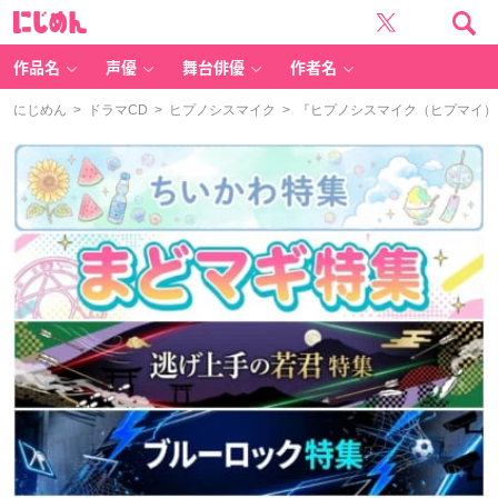
に
じ
め
ん
作品名
声優
舞台俳優
作者名
にじめん
>
ドラマCD
>
ヒプノシスマイク
> 『ヒプノシスマイク（ヒプマイ）