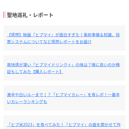
聖地巡礼・レポート
【感想】映画『ヒプマイ』が面白すぎた！事前準備＆知識、投
票システムについてなど感想レポートをお届け
爽快感が凄い「ヒプマイドリンク＋」の味は？喉に良いのか検
証もしてみた【購入レポート】
激辛や白いルーまで！？「ヒプマイカレー」を食レポ！一番辛
いカレーランキングも
「ヒプ米2023」を食べてみた！『ヒプマイ』の曲を聞かせて作