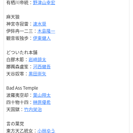
有栖川帝統：
野津山幸宏
麻天狼
神宮寺寂雷：
速水奨
伊弉冉一二三：
木島隆一
観音坂独歩：
伊東健人
どついたれ本舗
白膠木簓：
岩崎諒太
躑躅森盧笙：
河西健吾
天谷奴零：
黒田崇矢
Bad Ass Temple
波羅夷空却：
葉山翔太
四十物十四：
榊原優希
天国獄：
竹内栄治
言の葉党
東方天乙統女：
小林ゆう