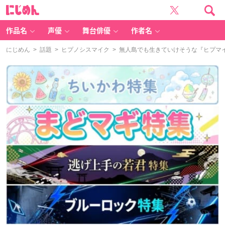
に
じ
め
ん
作品名
声優
舞台俳優
作者名
にじめん
>
話題
>
ヒプノシスマイク
> 無人島でも生きていけそうな『ヒプマイ