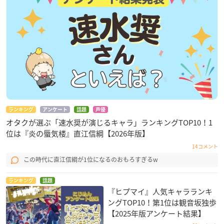
ランキング
アンケート
話題
声優
オタクが選ぶ「速水奨が演じるキャラ」ランキングTOP10！1
位は『炎の蜃気楼』直江信綱【2026年版】
14コメント
この時代に直江信綱が1位になるのおもろすぎるw
ランキング
話題
『ヒプマイ』人気キャラランキ
ングTOP10！第1位は観音坂独歩
【2025年版アンケート結果】