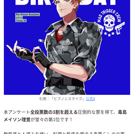
引用：『ヒプノシスマイク』
公式X
本アンケート
圧倒的な票を得て、
全投票数の3割を超える
毒島
が堂々の第1位です！
メイソン理鶯
無秩序と人混みを嫌い、料理と秩序を愛する森暮らしの元軍