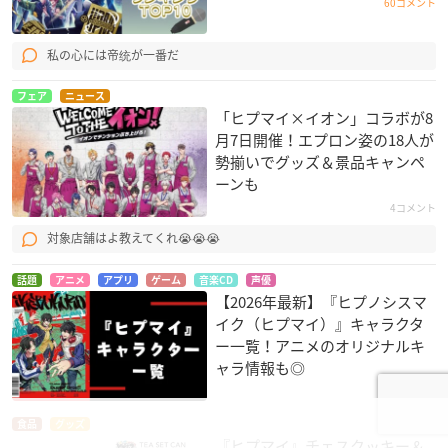
60コメント
私の心には帝统が一番だ
フェア
ニュース
「ヒプマイ×イオン」コラボが8
月7日開催！エプロン姿の18人が
勢揃いでグッズ＆景品キャンペ
ーンも
4コメント
対象店舗はよ教えてくれ😭😭😭
話題
アニメ
アプリ
ゲーム
音楽CD
声優
【2026年最新】『ヒプノシスマ
イク（ヒプマイ）』キャラクタ
ー一覧！アニメのオリジナルキ
ャラ情報も◎
食品
グッズ
『ヒプマイ』チェスクッキー＆