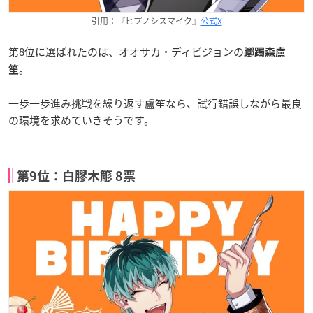
引用：『ヒプノシスマイク』
公式X
第8位に選ばれたのは、オオサカ・ディビジョンの
躑躅森盧
。
笙
一歩一歩進み挑戦を繰り返す盧笙なら、試行錯誤しながら最良
の環境を求めていきそうです。
第9位：白膠木簓 8票