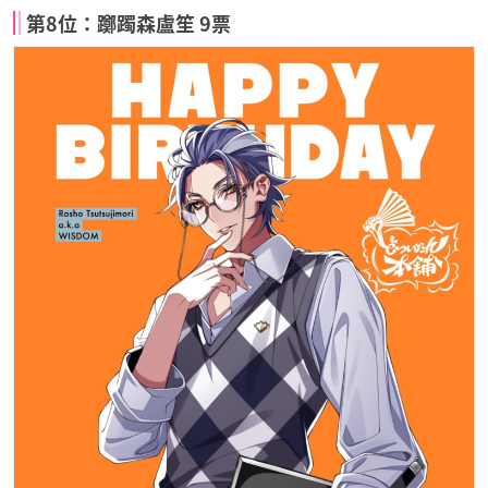
第8位：躑躅森盧笙 9票