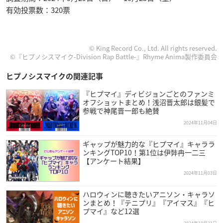
有効投票数：320票
© King Record Co., Ltd. All rights reserved.
©『ヒプノシスマイク-Division Rap Battle-』Rhyme Anima製作委員会
ヒプノシスマイクの関連記事
『ヒプマイ』ディビジョンごとのファンミ
オフショットまとめ！浅沼晋太郎は銀髪で
参戦で神尾晋一郎も絶賛
2024年11月04日
ギャップが魅力的な『ヒプマイ』キャララ
ンキングTOP10！第1位は伊弉冉一二三
【アンケート結果】
2024年11月03日
ハロウィンに聴きたいアニソン・キャラソ
ンまとめ！『テニプリ』『アイマス』『ヒ
プマイ』など12選