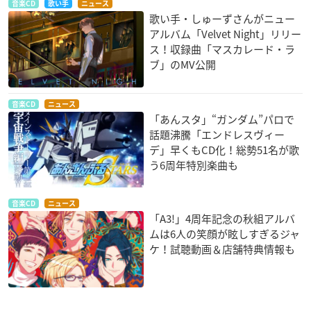
音楽CD
歌い手
ニュース
歌い手・しゅーずさんがニュー
アルバム「Velvet Night」リリー
ス！収録曲「マスカレード・ラ
ブ」のMV公開
音楽CD
ニュース
「あんスタ」“ガンダム”パロで
話題沸騰「エンドレスヴィー
デ」早くもCD化！総勢51名が歌
う6周年特別楽曲も
音楽CD
ニュース
「A3!」4周年記念の秋組アルバ
ムは6人の笑顔が眩しすぎるジャ
ケ！試聴動画＆店舗特典情報も