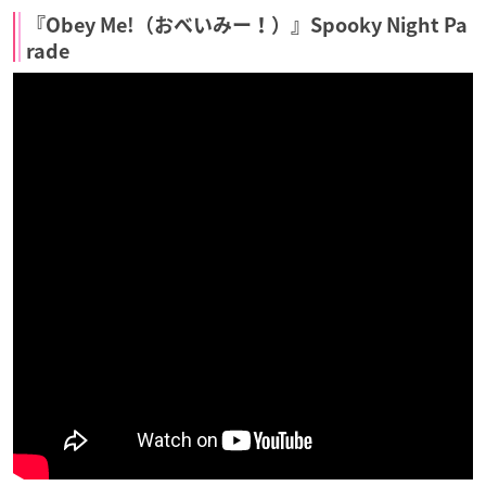
『Obey Me!（おべいみー！）』Spooky Night Pa
rade