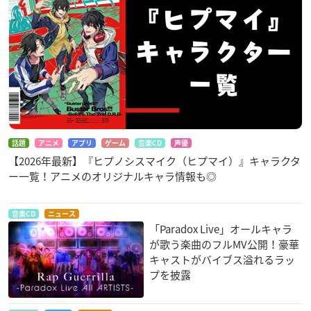
話題
アニメ
アプリ
ゲーム
音楽CD
声優
【2026年最新】『ヒプノシスマイク（ヒプマイ）』キャラクタ
ー一覧！アニメのオリジナルキャラ情報も◎
音楽CD
ニュース
「Paradox Live」オールキャラ
が歌う楽曲のフルMV公開！豪華
キャストがバイブス溢れるラッ
プを披露