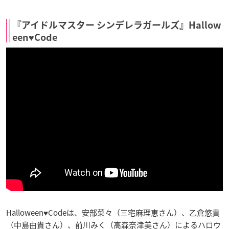
『アイドルマスター シンデレラガールズ』Hallow
een♥Code
Halloween♥Codeは、安部菜々（三宅麻理恵さん）、乙倉悠貴
（中島由貴さん）、前川みく（高森奈津美さん）によるハロウ