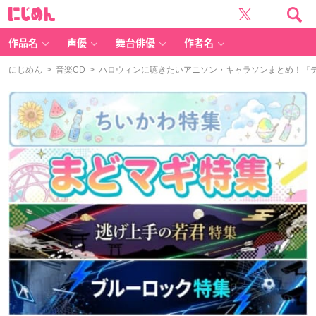
に
じ
め
ん
作品名
声優
舞台俳優
作者名
にじめん
>
音楽CD
> ハロウィンに聴きたいアニソン・キャラソンまとめ！『