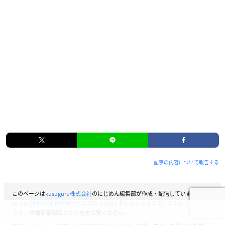
記事の内容について報告する
このページは
kusuguru株式会社
のにじめん編集部が作成・配信しています。
Ob
ey Me!
/
KING OF PRISM
/
テニスの王子様
/
あんさんぶるスターズ！
/
バンドやろ
うぜ！
の最新情報はリンク先をご覧ください。