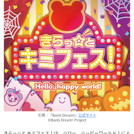
引用：『BanG Dream!』
公式サイト
©BanG Dream! Project
きらっ☆と キミフェス！は、ハロー、ハッピーワールド！によ