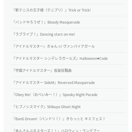
『新テニスの王子様（テニプリ）』Trick or Trick!
『バンドやろうぜ！』Bloody Masquerade
『ラブライブ！』Dancing stars on me!
『アイドルマスター』きゅんっ! ヴァンパイアガール
『アイドルマスター シンデレラガールズ』Halloween♥Code
『学園アイドルマスター』仮装狂騒曲
『アイドルマスター SideM』Reversed Masquerade
『Obey Me!（おべいみー！）』Spooky Night Parade
『ヒプノシスマイク』Shibuya Ghost Night
『BanG Dream!（バンドリ！）』きらっ☆と キミフェス！
『あんさんぶるスターズ！！』ハロウィン・ランデブー