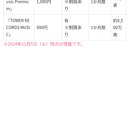
※制限あ
usic Premiu
1,080円
1か月間
表
り
m」
「TOWER RE
有
約8,5
※制限あ
CORDS MUSI
980円
1か月間
00万
り
C」
曲
※2024年11月5日（火）時点の情報です。