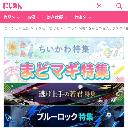
に
じ
め
ん
作品名
声優
舞台俳優
作者名
にじめん
>
話題
>
オタ活・推し活
> アニソンを聞くならこの音楽サブスク！配