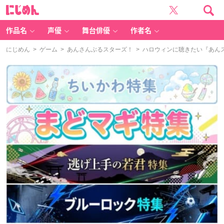
に
じ
め
ん
作品名
声優
舞台俳優
作者名
にじめん
>
ゲーム
>
あんさんぶるスターズ！
> ハロウィンに聴きたい『あんスタ』楽曲