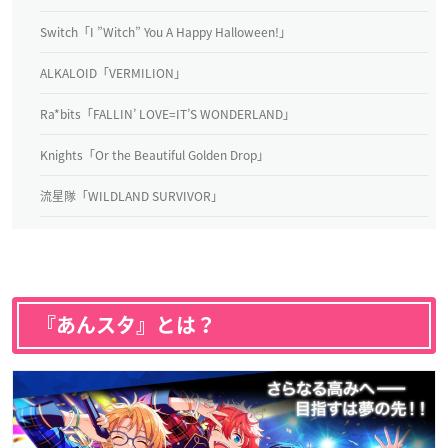
Switch「I ”Witch” You A Happy Halloween!」
ALKALOID「VERMILION」
Ra*bits「FALLIN’ LOVE=IT’S WONDERLAND」
Knights「Or the Beautiful Golden Drop」
流星隊「WILDLAND SURVIVOR」
『あんスタ』とは？