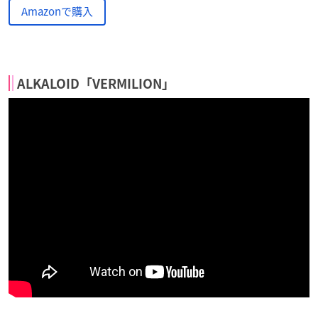
Amazonで購入
ALKALOID「VERMILION」