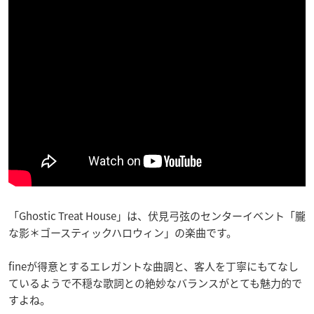
「Ghostic Treat House」は、伏見弓弦のセンターイベント「朧
な影＊ゴースティックハロウィン」の楽曲です。
fineが得意とするエレガントな曲調と、客人を丁寧にもてなし
ているようで不穏な歌詞との絶妙なバランスがとても魅力的で
すよね。