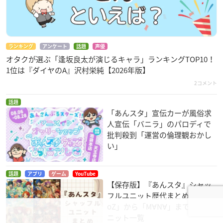
ランキング
アンケート
話題
声優
オタクが選ぶ「逢坂良太が演じるキャラ」ランキングTOP10！
1位は『ダイヤのA』沢村栄純【2026年版】
2コメント
話題
「あんスタ」宣伝カーが風俗求
人宣伝「バニラ」のパロディで
批判殺到「運営の倫理観おかし
い」
話題
アプリ
ゲーム
YouTube
【保存版】『あんスタ』シャッ
フルユニット歴代まとめ！「√At
oZ」から「M∀N∀」まで全12ユ
ニット一覧