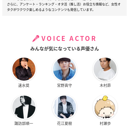
さらに、アンケート・ランキング・オタ活（推し活）お役立ち情報など、女性オ
タクがワクワク楽しめるようなコンテンツも発信しています。
VOICE ACTOR
みんなが気になっている声優さん
速水奨
宮野真守
木村昴
諏訪部順一
花江夏樹
村瀬歩