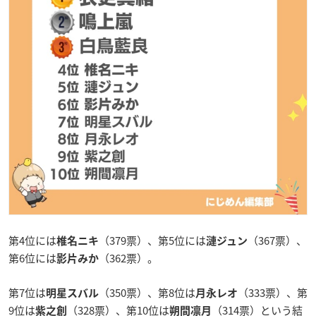
第4位には
（379票）、第5位には
（367票）、
椎名ニキ
漣ジュン
第6位には
（362票）。
影片みか
第7位は
（350票）、第8位は
（333票）、第
明星スバル
月永レオ
9位は
（328票）、第10位は
（314票）という結
紫之創
朔間凛月