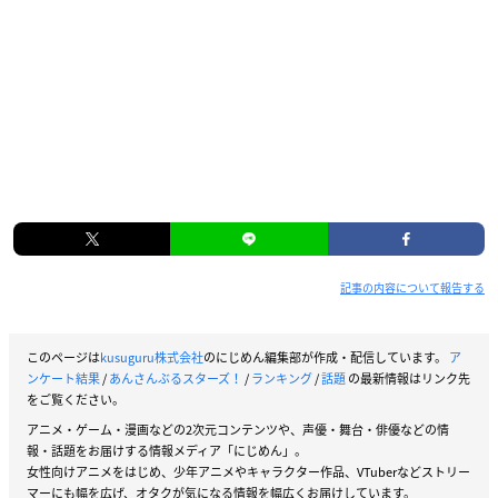
記事の内容について報告する
このページは
kusuguru株式会社
のにじめん編集部が作成・配信しています。
ア
ンケート結果
/
あんさんぶるスターズ！
/
ランキング
/
話題
の最新情報はリンク先
をご覧ください。
アニメ・ゲーム・漫画などの2次元コンテンツや、声優・舞台・俳優などの情
報・話題をお届けする情報メディア「にじめん」。
女性向けアニメをはじめ、少年アニメやキャラクター作品、VTuberなどストリー
マーにも幅を広げ、オタクが気になる情報を幅広くお届けしています。