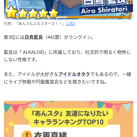
引用：『あんさんぶるスターズ！！』
公式X
第3位には
（442票）がランクイン。
白鳥藍良
藍良は「 ALKALOID」に所属しており、社交的で明るく物怖じ
しない性格です。
また、アイドルが大好きな
でもあるので、一緒
アイドルオタク
にライブ参戦や円盤鑑賞会などを開きたいですね。