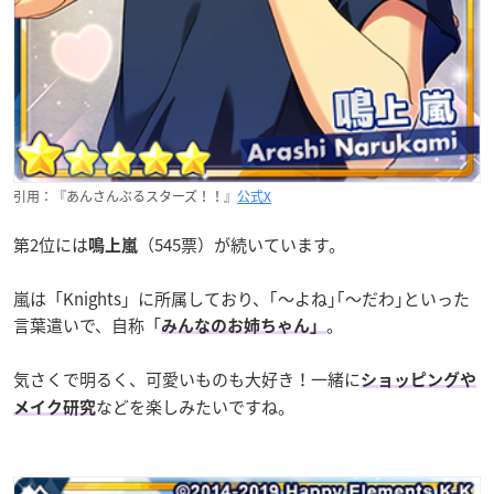
引用：『あんさんぶるスターズ！！』
公式X
第2位には
（545票）が続いています。
鳴上嵐
嵐は「Knights」に所属しており、｢〜よね｣｢〜だわ｣といった
言葉遣いで、自称「
。
みんなのお姉ちゃん」
気さくで明るく、可愛いものも大好き！一緒に
ショッピングや
などを楽しみたいですね。
メイク研究