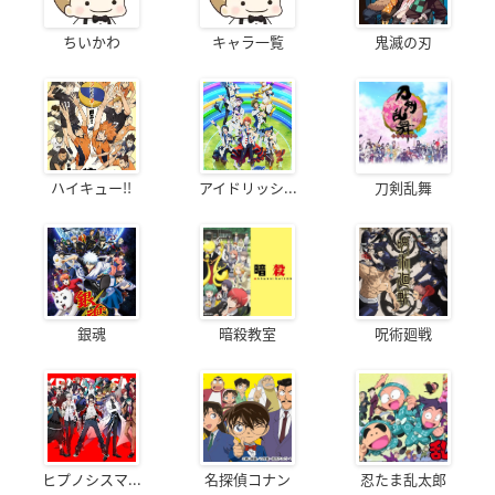
ちいかわ
キャラ一覧
鬼滅の刃
ハイキュー!!
アイドリッシ...
刀剣乱舞
銀魂
暗殺教室
呪術廻戦
ヒプノシスマ...
名探偵コナン
忍たま乱太郎