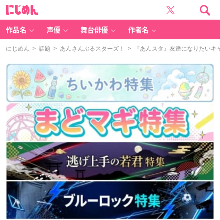
に
じ
め
ん
作品名
声優
舞台俳優
作者名
にじめん
>
話題
>
あんさんぶるスターズ！
> 『あんスタ』友達になりたいキャ