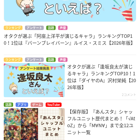
ランキング
アンケート
話題
声優
オタクが選ぶ「阿座上洋平が演じるキャラ」ランキングTOP1
0！1位は『バーンブレイバーン』ルイス・スミス【2026年版】
ランキング
アンケート
話題
声優
オタクが選ぶ「逢坂良太が演じ
るキャラ」ランキングTOP10！1
位は『ダイヤのA』沢村栄純【20
26年版】
2コメント
話題
アプリ
ゲーム
YouTube
【保存版】『あんスタ』シャッ
フルユニット歴代まとめ！「√At
oZ」から「M∀N∀」まで全12ユ
ニット一覧