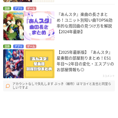
話題
アプリ
ゲーム
『あんスタ』楽曲の長さまと
め！ユニット別短い曲TOP5&効
率的な周回曲の見つけ方を解説
【2024年最新】
話題
アプリ
ゲーム
【2025年最新版】『あんスタ』
星奏館の部屋割りまとめ！ES1
年目〜2年目の変化・エスプリの
お部屋情報も◎
3コメント
アカウントなしで失礼します ぶっき（維吹）はマヨイと友也と同室ら
しいですよ