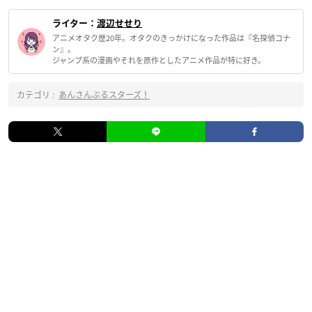
ライター：
渡辺せせり
アニメオタク歴20年。オタクのきっかけになった作品は『名探偵コナ
ン』。
ジャンプ系の漫画やそれを原作としたアニメ作品が特に好き。
カテゴリ :
あんさんぶるスターズ！