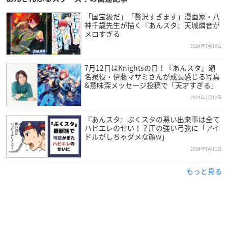
「国宝級だ」「贅沢すぎます」漫画家・八
神千歳先生が描く『あんスタ』天城燐音が
メロすぎる
2024年7月16日
7月12日はKnightsの日！『あんスタ』瀬
名泉役・伊藤マサミさんが成長感じる写真
&意味深メッセージ投稿で「天才すぎる」
2024年7月12日
『あんスタ』ぶくスタの悪い出来事は全て
ハピエレのせい！？圧の強い弓弦に「アイ
ドルがしちゃダメな顔w」
2024年7月11日
もっと見る