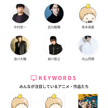
中村悠一
武内駿輔
坂本真綾
浪川大輔
森川智之
内山昂輝
KEYWORDS
みんなが注目しているアニメ・作品たち